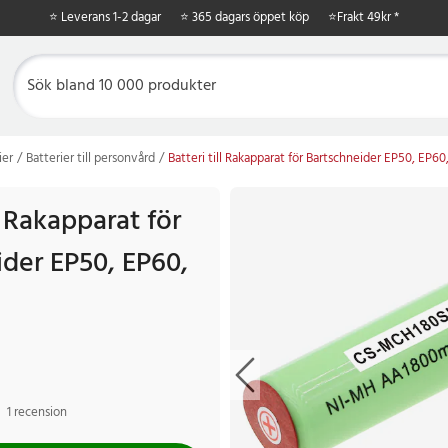
⭐ Leverans 1-2 dagar
⭐ 365 dagars öppet köp
⭐
Frakt 49kr *
ier
Batterier till personvård
Batteri till Rakapparat för Bartschneider EP50, EP60,
ll Rakapparat för
ider EP50, EP60,
1 recension