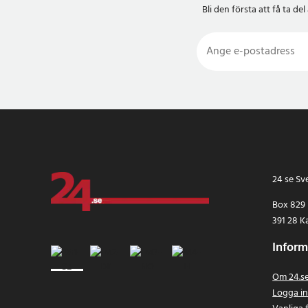
Braun Syncro
Bli den första att få ta 
Braun Activator
Braun 360: 8583
Braun 8585
Braun 8588
Braun 8590
Braun 8595
Braun 8915
Braun 8970
Braun 8975
Braun 8985
Braun 8583
24 se Sv
Braun 8990
Box 829
Braun 8995
391 28 K
Braun 8581
Braun 8781
Inform
Braun 8783
Braun 8785
Om 24.s
Braun 8795
Logga i
Braun 7475