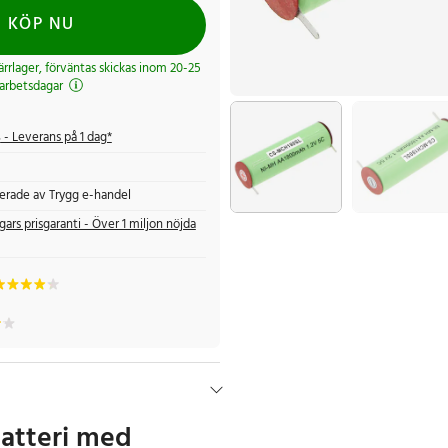
KÖP NU
järrlager, förväntas skickas inom 20-25
arbetsdagar
s
- Leverans på 1 dag*
fierade av Trygg e-handel
gars prisgaranti - Över 1 miljon nöjda
batteri med