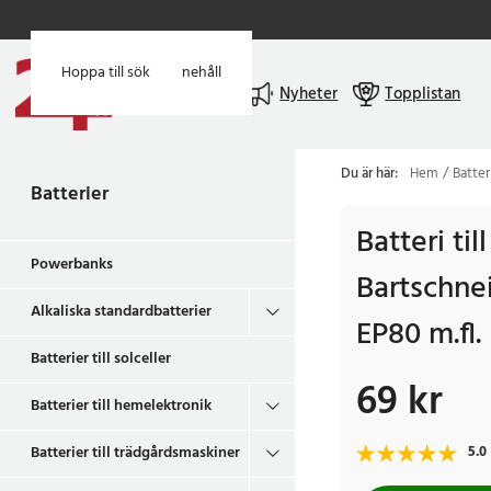
Hoppa till huvudinnehåll
Hoppa till sök
Meny
Nyheter
Topplistan
Du är här:
Hem
Batter
Batterier
Batteri ti
Powerbanks
Bartschne
Alkaliska standardbatterier
EP80 m.fl.
Batterier till solceller
69 kr
Pris
:
69 kr
Batterier till hemelektronik
Batterier till trädgårdsmaskiner
5.0