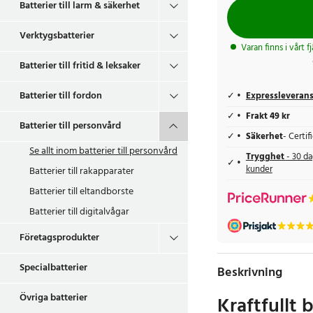
Batterier till larm & säkerhet
Verktygsbatterier
Varan finns i vårt f
Batterier till fritid & leksaker
Batterier till fordon
Expressleveran
Frakt 49 kr
Batterier till personvård
Säkerhet
- Certi
Se allt inom
batterier till personvård
Trygghet
- 30 da
kunder
Batterier till rakapparater
Batterier till eltandborste
Batterier till digitalvågar
Företagsprodukter
Specialbatterier
Beskrivning
Övriga batterier
Kraftfullt 