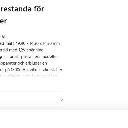
prestanda för
er
0mAh
d mått 49,90 x 14,30 x 14,30 mm
artid med 1,2V spänning
gnat för att passa flera modeller
apparater och erbjuder en
t på 1800mAh, vilket säkerställer
både effektiv och långvarig. Med
å 49,90 x 14,30 x 14,30 mm och en
m, är det enkelt att hantera och
 din rakapparat.
h