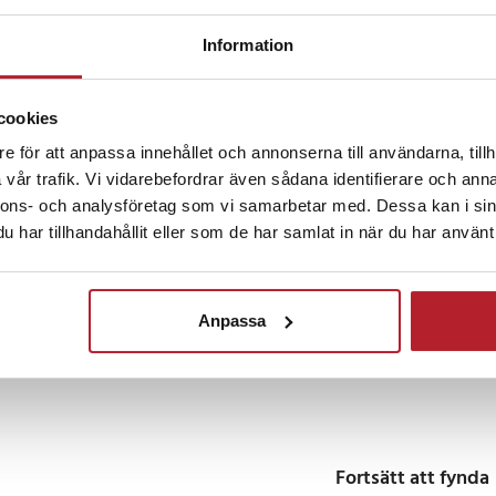
5
☆
Information
er
4
☆
3
☆
0
2
☆
0
1
☆
cookies
0
e för att anpassa innehållet och annonserna till användarna, tillh
00
vår trafik. Vi vidarebefordrar även sådana identifierare och anna
ct6 Memory
nnons- och analysföretag som vi samarbetar med. Dessa kan i sin
r sedan
har tillhandahållit eller som de har samlat in när du har använt 
t.
Anpassa
norska
•
Visa original
Fortsätt att fynda