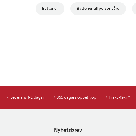
Batterier
Batterier till personvård
⭐ Leverans 1-2 dagar
⭐ 365 dagars öppet köp
⭐
Frakt 49kr *
 5545
o 5564
Nyhetsbrev