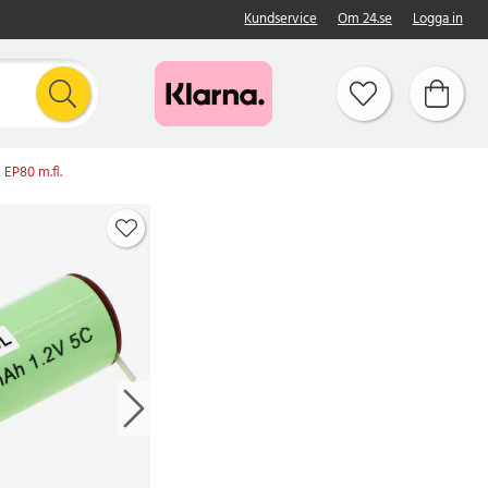
Kundservice
Om 24.se
Logga in
 EP80 m.fl.