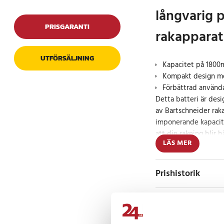
långvarig 
PRISGARANTI
rakapparat
UTFÖRSÄLJNING
Kapacitet på 180
Kompakt design me
Förbättrad använd
Detta batteri är desi
av Bartschneider rak
imponerande kapacite
att din rakning blir 
LÄS MER
en kompakt storlek p
vikt om endast 27 gra
smidigt att byta ut i
Prishistorik
Specifikation
- Kapacitet: 1800mA
- Spänning: 1.2V
Recensioner