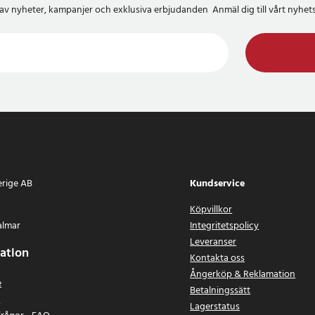
del av nyheter, kampanjer och exklusiva erbjudanden Anmäl dig till vårt nyh
erige AB
Kundservice
Köpvillkor
almar
Integritetspolicy
Leveranser
ation
Kontakta oss
Ångerköp & Reklamation
e
Betalningssätt
n
Lagerstatus