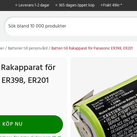
⭐ Leverans 1-2 dagar
⭐ 365 dagars öppet köp
⭐
Frakt 49kr *
ier
Batterier till personvård
Batteri till Rakapparat för Panasonic ER398, ER201
ll Rakapparat för
 ER398, ER201
KÖP NU