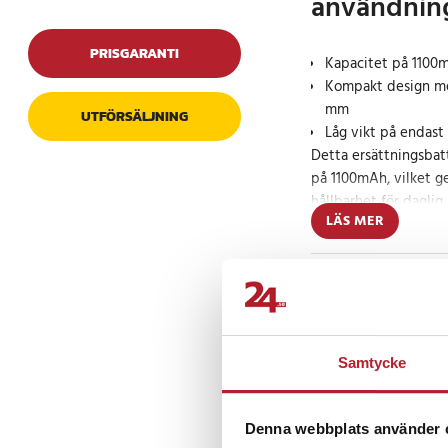
användnin
PRISGARANTI
Kapacitet på 1100m
Kompakt design med
mm
UTFÖRSÄLJNING
Låg vikt på endast
Detta ersättningsbat
på 1100mAh, vilket g
hållbarhet för dagli
LÄS MER
design och låg vikt, 
byta ut, vilket gör de
hålla produkten i top
Prishistorik
Specifikation
- Kapacitet: 1100mAh
- Spänning: 1.2V
Samtycke
Recensioner
- Typ: Ni-MH
Denna webbplats använder 
Kompatibla modell