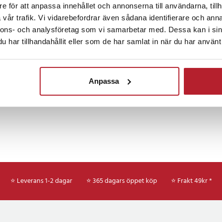
e för att anpassa innehållet och annonserna till användarna, tillh
Fortsätt att fynda
vår trafik. Vi vidarebefordrar även sådana identifierare och anna
nnons- och analysföretag som vi samarbetar med. Dessa kan i sin
Batterier
Batterier till personvård
har tillhandahållit eller som de har samlat in när du har använt 
Anpassa
11845
⭐ Leverans 1-2 dagar
⭐ 365 dagars öppet köp
⭐
Frakt 49kr *