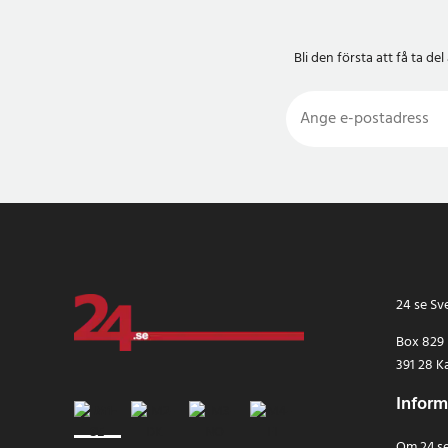
Bli den första att få ta 
24 se Sv
Box 829
391 28 K
Inform
Om 24.s