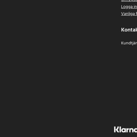
Logga i
Vanliga 
Konta
Kundtjän