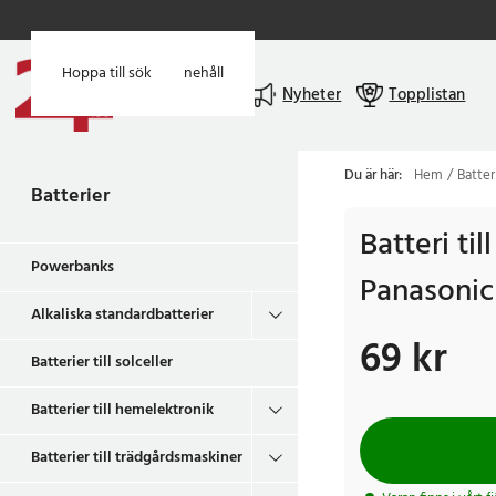
Hoppa till huvudinnehåll
Hoppa till sök
Meny
Nyheter
Topplistan
Du är här:
Hem
Batter
Batterier
Batteri ti
Powerbanks
Panasonic
Alkaliska standardbatterier
69 kr
Pris
:
69 kr
Batterier till solceller
Batterier till hemelektronik
Batterier till trädgårdsmaskiner