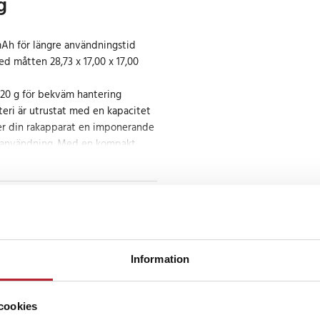
g
Ah för längre användningstid
 måtten 28,73 x 17,00 x 17,00
 20 g för bekväm hantering
teri är utrustat med en kapacitet
er din rakapparat en imponerande
g användning. Med en kompakt
är det enkelt och bekvämt att
t till det perfekta valet för att
pskick.
Information
cookies
er