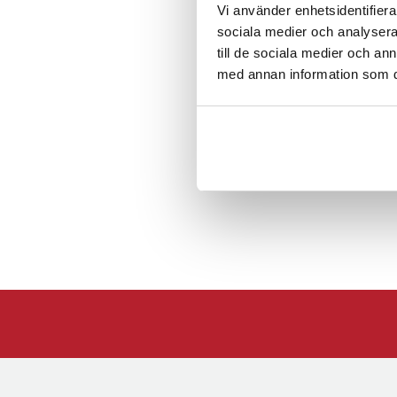
Panasonic ER398
Vi använder enhetsidentifierar
Panasonic ER201
sociala medier och analysera 
till de sociala medier och a
med annan information som du 
Delnummer
Panasonic 85-07
Panasonic N1100C
Artikelnummer
:
API-1