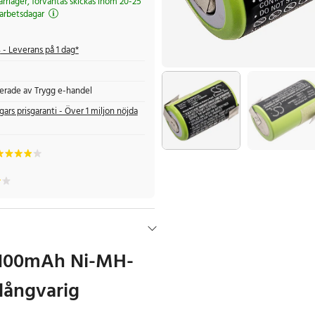
järrlager, förväntas skickas inom 20-25
arbetsdagar
s
- Leverans på 1 dag*
fierade av Trygg e-handel
gars prisgaranti - Över 1 miljon nöjda
 1100mAh Ni-MH-
 långvarig