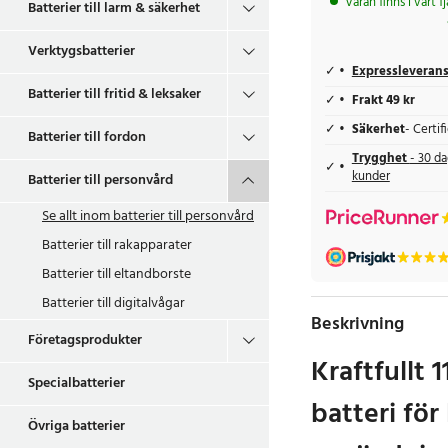
Varan finns i vårt f
Batterier till larm & säkerhet
Verktygsbatterier
Expressleveran
Batterier till fritid & leksaker
Frakt 49 kr
Säkerhet
- Certi
Batterier till fordon
Trygghet
- 30 da
kunder
Batterier till personvård
Se allt inom
batterier till personvård
Batterier till rakapparater
Batterier till eltandborste
Batterier till digitalvågar
Beskrivning
Företagsprodukter
Kraftfullt
Specialbatterier
batteri för
Övriga batterier