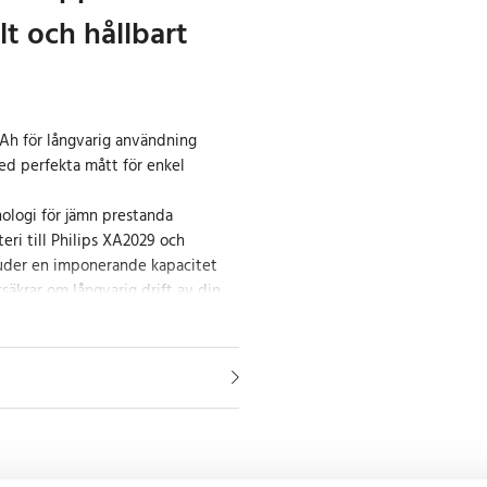
llt och hållbart
Ah för långvarig användning
d perfekta mått för enkel
nologi för jämn prestanda
eri till Philips XA2029 och
uder en imponerande kapacitet
säkrar om långvarig drift av din
 mått på 44,50 mm x 21,00 mm x
erfekt och gör installationen