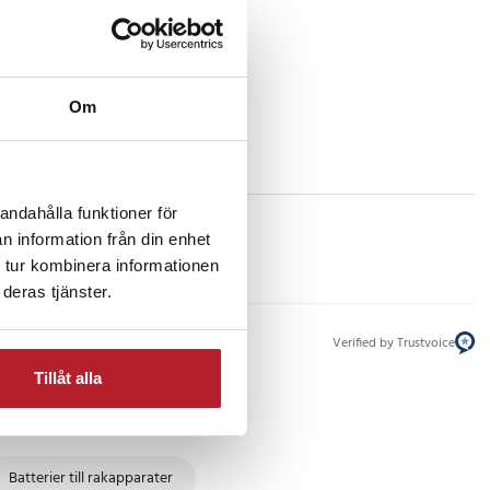
Om
andahålla funktioner för
n information från din enhet
 tur kombinera informationen
deras tjänster.
Verified by Trustvoice
Tillåt alla
Batterier till rakapparater