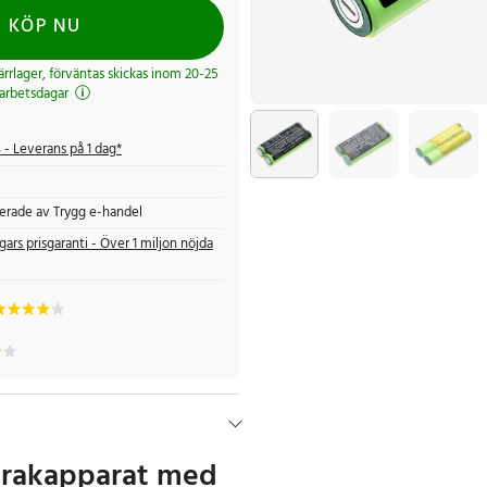
KÖP NU
järrlager, förväntas skickas inom 20-25
arbetsdagar
s
- Leverans på 1 dag*
fierade av Trygg e-handel
gars prisgaranti - Över 1 miljon nöjda
 rakapparat med