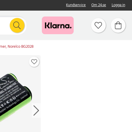
Kundservice
Om 24.se
Logga in
oomer, Norelco BG2028