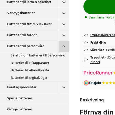
Batterier till larm & säkerhet
Verktygsbatterier
Varan finns i vårt f
Batterier till fritid & leksaker
Batterier till fordon
Expressleveran
Frakt 49 kr
Batterier till personvård
Säkerhet
- Certi
Se allt inom
batterier till personvård
Trygghet
- 30 da
kunder
Batterier till rakapparater
Batterier till eltandborste
Batterier till digitalvågar
Företagsprodukter
Specialbatterier
Beskrivning
Övriga batterier
Förnya din