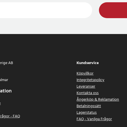
erige AB
Kundservice
Köpvillkor
almar
Integritetspolicy
Leveranser
ation
Kontakta oss
Ångerköp & Reklamation
e
Betalningssätt
n
Lagerstatus
frågor - FAQ
FAQ - Vanliga Frågor