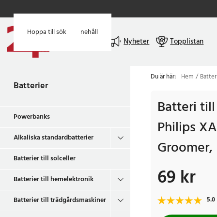
Hoppa till huvudinnehåll
Hoppa till sök
Meny
Nyheter
Topplistan
Du är här:
Hem
Batter
Batterier
Batteri ti
Powerbanks
Philips X
Alkaliska standardbatterier
Groomer,
Batterier till solceller
69 kr
Pris
:
69 kr
Batterier till hemelektronik
Batterier till trädgårdsmaskiner
5.0