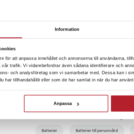
5
☆
er
4
☆
3
☆
dy Groomer
2
☆
2028
Information
1
☆
cookies
585
e för att anpassa innehållet och annonserna till användarna, tillh
 månader sedan
vår trafik. Vi vidarebefordrar även sådana identifierare och anna
13310
nnons- och analysföretag som vi samarbetar med. Dessa kan i sin
har tillhandahållit eller som de har samlat in när du har använt 
Anpassa
Fortsätt att fynda
Batterier
Batterier till personvård