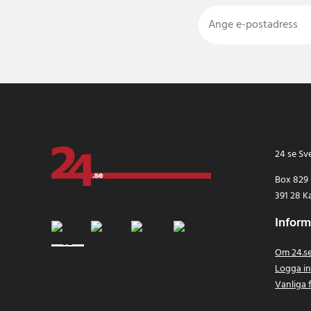
24 se Sv
Box 829
391 28 K
Inform
Om 24.s
Logga i
Vanliga 