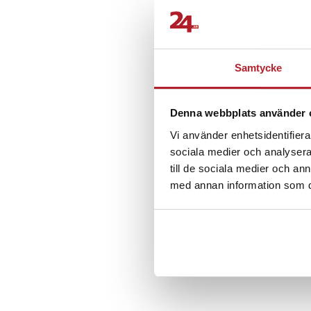
- Typ: Ni-MH
5.0
Kompatibla modell
Philips XA2029 Bo
Philips Norelco BG
Samtycke
Baserat på 1 betyg
Recensioner (1)
Delnummer
Denna webbplats använder 
Philips 4238 118 20
Vi använder enhetsidentifierar
Søren B
•
7
SB
sociala medier och analysera 
Artikelnummer
:
API-1
till de sociala medier och a
med annan information som du 