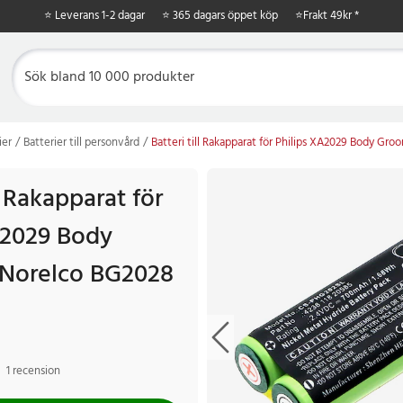
⭐ Leverans 1-2 dagar
⭐ 365 dagars öppet köp
⭐
Frakt 49kr *
ier
Batterier till personvård
Batteri till Rakapparat för Philips XA2029 Body Gr
ll Rakapparat för
A2029 Body
 Norelco BG2028
1 recension