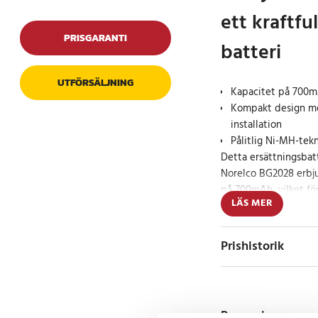
ett kraftfu
PRISGARANTI
batteri
UTFÖRSÄLJNING
Kapacitet på 700m
Kompakt design me
installation
Pålitlig Ni-MH-tek
Detta ersättningsbatt
Norelco BG2028 erbj
på 700mAh, vilket för
LÄS MER
rakapparat. Med sina
10,70 mm passar det p
smidig och enkel.
Prishistorik
Specifikation
- Kapacitet: 700mAh
- Spänning: 2.4V
Recensioner