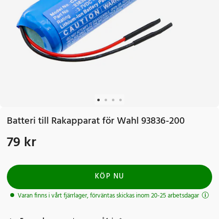
Batteri till Rakapparat för Wahl 93836-200
79 kr
Pris
:
79 kr
KÖP NU
Varan finns i vårt fjärrlager, förväntas skickas inom 20-25 arbetsdagar