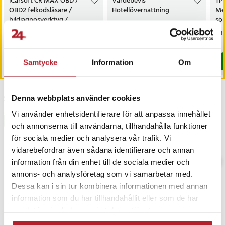
iCarsoft CR MAX OBD /
Värdebevis
TP
OBD2 felkodsläsare /
Hotellövernattning
Me
bildiagnosverktyg /
sö
diagnosverktyg för bil
AC
Nuvarande pris
3 698 kr
:
Pris
1 500 kr
:
1 500 kr
Nu
1 3
3 999 kr
3 698 kr
Tidigare pris
:
3 999 kr
1 3
I lager, levereras inom 1-2 vardagar
I lager, levereras inom 1-2 vardagar
Köp
Köp
Samtycke
Information
Om
Senast besökta
Denna webbplats använder cookies
Vi använder enhetsidentifierare för att anpassa innehållet
BÄSTSÄLJARE
och annonserna till användarna, tillhandahålla funktioner
för sociala medier och analysera vår trafik. Vi
vidarebefordrar även sådana identifierare och annan
information från din enhet till de sociala medier och
annons- och analysföretag som vi samarbetar med.
Dessa kan i sin tur kombinera informationen med annan
information som du har tillhandahållit eller som de har
samlat in när du har använt deras tjänster.