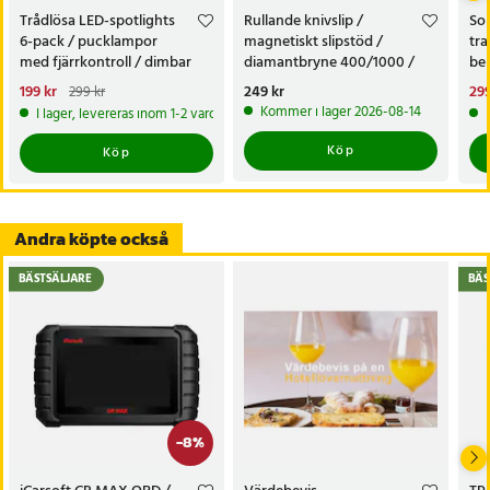
Trådlösa LED-spotlights
Rullande knivslip /
Sol
6-pack / pucklampor
magnetiskt slipstöd /
tra
med fjärrkontroll / dimbar
diamantbryne 400/1000 /
bel
skåpbelysning
knivvässare med fasta vinklar
alt
Nuvarande pris
199 kr
:
Pris
249 kr
:
249 kr
Nu
299
299 kr
tr
199 kr
Tidigare pris
:
299 kr
299
Kommer i lager 2026-08-14
I lager, levereras inom 1-2 vardagar
Köp
Köp
Andra köpte också
BÄSTSÄLJARE
BÄS
-
8
%