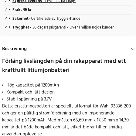
Expressleverans
- Leverans på 1 dag*
Frakt 49 kr
Säkerhet
- Certifierade av Trygg e-handel
Trygghet
- 30 dagars prisgaranti - Över 1 miljon nöjda kunder
Beskrivning
Förläng livslängden på din rakapparat med ett
kraftfullt litiumjonbatteri
Hög kapacitet på 1200mAh
Kompakt och lätt design
Stabil spänning på 3.7V
Detta ersättningsbatteri är speciellt utformat för Wahl 93836-200
och ger en pålitlig strömförsörjning med en imponerande
kapacitet på 1200mAh. Med måtten 65,60 mm x 17,50 mm x 14,30
mm är det både kompakt och lätt, vilket bidrar till en smidig
användarupplevelse.