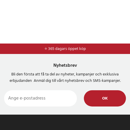
⭐ 365 dagars öppet köp
⭐
Frakt 49kr *
Nyhetsbrev
Bli den första att få ta del av nyheter, kampanjer och exklusiva
erbjudanden Anmäl dig till vårt nyhetsbrev och SMS-kampanjer.
OK