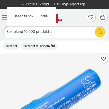
⭐ Leverans 1-2 dagar
⭐ 365 dagars öppet köp
Hoppa till huvudinnehåll
Hoppa till sök
Batterier
Batterier till personvård