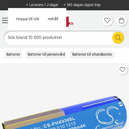
⭐ Leverans 1-2 dagar
⭐ 365 dagars öppet köp
Hoppa till huvudinnehåll
Hoppa till sök
Batterier
Batterier till personvård
Batterier till eltandborste