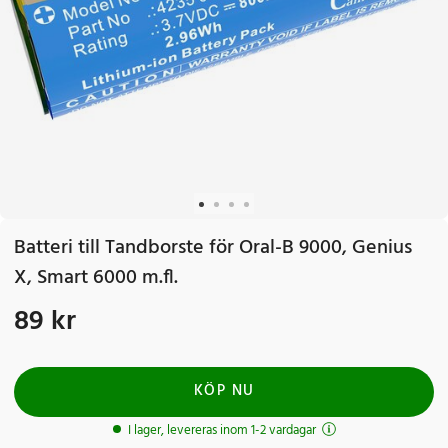
Batteri till Tandborste för Oral-B 9000, Genius
X, Smart 6000 m.fl.
89 kr
Pris
:
89 kr
KÖP NU
I lager, levereras inom 1-2 vardagar