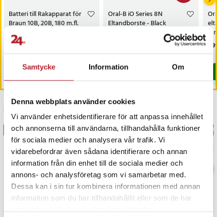
Philips Sonicare DiamondClean HX9360
Philips ExpertClean
Batteri till Rakapparat för
Oral-B iO Series 8N
Ora
Philips HX6920
Braun 10B, 20B, 180 m.fl.
Eltandborste - Black
elt
Onyx / elektrisk tandborste
ta
Philips HX6800
med magnetisk teknik /
oc
Philips HX9110
Pris
69 kr
:
69 kr
Nuvarande pris
1 649 kr
:
Pri
499
1 999 kr
smart tandborste med app
1 649 kr
Tidigare pris
:
1 999 kr
I lager, levereras inom 1-2 vardagar
I lager, levereras inom 1-2 vardagar
Philips HX6800 series
Philips HX9352
Samtycke
Information
Om
Köp
Köp
Philips Sonicare DiamondClean HX9310
Philips FlexCare+
Philips HX9150
Denna webbplats använder cookies
Senast besökta
Philips FlexCare
Vi använder enhetsidentifierare för att anpassa innehållet
Philips EasyClean
och annonserna till användarna, tillhandahålla funktioner
BÄSTSÄLJARE
BÄS
Philips HX6780
för sociala medier och analysera vår trafik. Vi
Philips HX6380
vidarebefordrar även sådana identifierare och annan
Philips Series 300 models
information från din enhet till de sociala medier och
Philips Sonicare DiamondClean HX9333
annons- och analysföretag som vi samarbetar med.
Philips HX9370
Dessa kan i sin tur kombinera informationen med annan
Philips HX9100 series
information som du har tillhandahållit eller som de har
Philips HX9900 series
samlat in när du har använt deras tjänster.
Philips DiamondClean