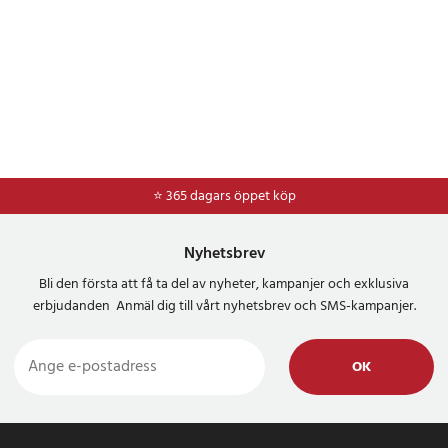
Philips HX6610
Philips HX6731
Philips HX685K
Philips HX6340
Philips HX960K
Philips HX9333
Philips HX6980
Philips HX6100
Philips HX9330
⭐ 365 dagars öppet köp
⭐
Frakt 49kr *
Philips HX685J
Philips HX685E
Nyhetsbrev
Philips HX685B
Philips Sonicare DiamondClean HX9383
Bli den första att få ta del av nyheter, kampanjer och exklusiva
Philips HX685T
erbjudanden Anmäl dig till vårt nyhetsbrev och SMS-kampanjer.
Philips HX6900
Philips HX8920
OK
Philips HX6500
Philips HX9343
Philips HX9100
Philips HX9340