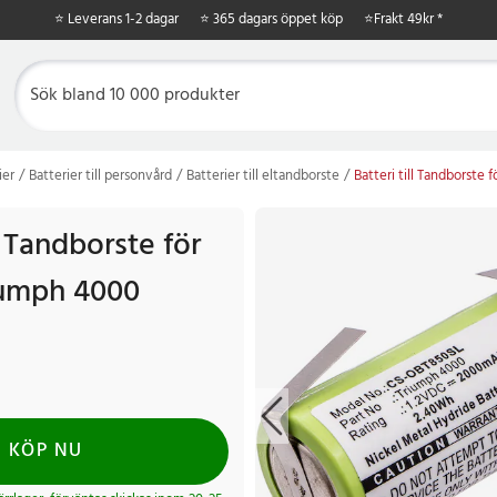
⭐ Leverans 1-2 dagar
⭐ 365 dagars öppet köp
⭐
Frakt 49kr *
ier
Batterier till personvård
Batterier till eltandborste
Batteri till Tandborste 
ll Tandborste för
iumph 4000
KÖP NU