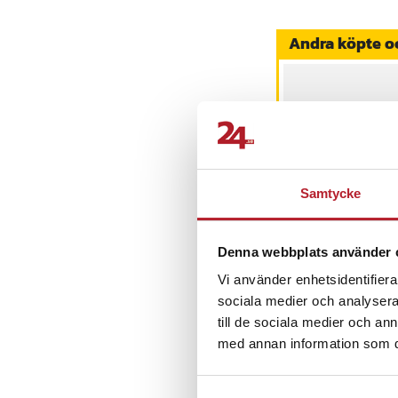
Oral-B 3761
Oral-B 3762
Andra köpte o
Oral-B 3745
Artikelnummer
:
API-1
Samtycke
LED Väckarklocka
med röda siffror -
Svart
Denna webbplats använder 
Pris
129 kr
:
129 kr
Vi använder enhetsidentifierar
I lager, levereras 
sociala medier och analysera 
till de sociala medier och a
Köp
med annan information som du 
Senast besökta