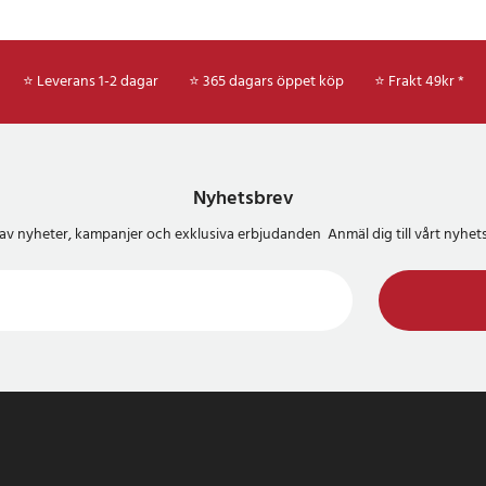
⭐ Leverans 1-2 dagar
⭐ 365 dagars öppet köp
⭐
Frakt 49kr *
Nyhetsbrev
del av nyheter, kampanjer och exklusiva erbjudanden Anmäl dig till vårt nyh