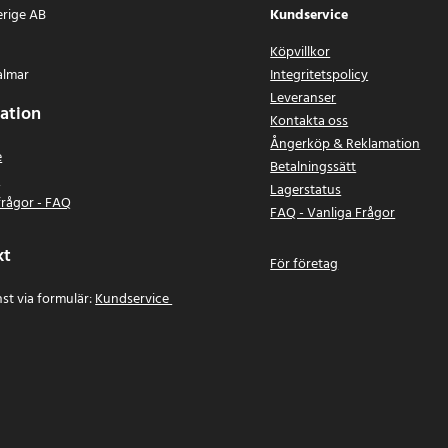
erige AB
Kundservice
Köpvillkor
almar
Integritetspolicy
Leveranser
ation
Kontakta oss
Ångerköp & Reklamation
e
Betalningssätt
n
Lagerstatus
frågor - FAQ
FAQ - Vanliga Frågor
kt
För företag
st via formulär:
Kundservice