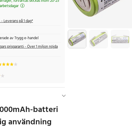
järrlager, förväntas skickas inom 20-25
arbetsdagar
s
- Leverans på 1 dag*
fierade av Trygg e-handel
gars prisgaranti - Över 1 miljon nöjda
 2000mAh-batteri
rig användning