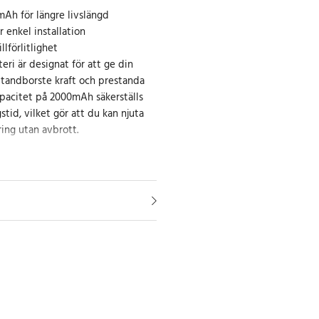
Ah för längre livslängd
 enkel installation
llförlitlighet
eri är designat för att ge din
tandborste kraft och prestanda
pacitet på 2000mAh säkerställs
tid, vilket gör att du kan njuta
ing utan avbrott.
h
er
00