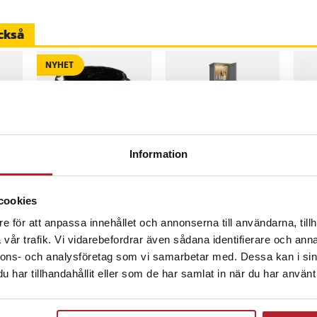
ckså
NYHET
11821
Information
Lövkasse 155 l /
VASAGLE smalt
Sjä
trädgårdssäck pop
badrumsskåp med
skr
up / lövsäck för
belysning / högskåp
A4 
cookies
trädgårdsavfall
badrum /
Pris
119 kr
:
119 kr
Pris
1 459 kr
:
1 459 kr
Pri
99 
e för att anpassa innehållet och annonserna till användarna, tillh
förvaringsskåp /
inom 1-2 vardagar
I lager, levereras inom 1-2 vardagar
Kommer i lager 2026-08-14
I
duvgrått skåp 170 cm
vår trafik. Vi vidarebefordrar även sådana identifierare och anna
nnons- och analysföretag som vi samarbetar med. Dessa kan i sin
Köp
Köp
har tillhandahållit eller som de har samlat in när du har använt 