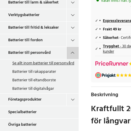
Varan finns i vårt f
Batterier till larm & säkerhet
Verktygsbatterier
Expressleveran
Batterier till fritid & leksaker
Frakt 49 kr
Säkerhet
- Certi
Batterier till fordon
Trygghet
- 30 da
kunder
Batterier till personvård
Se allt inom
batterier till personvård
Batterier till rakapparater
Batterier till eltandborste
Batterier till digitalvågar
Beskrivning
Företagsprodukter
Kraftfullt
Specialbatterier
för långva
Övriga batterier