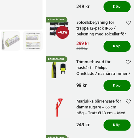
knivvässare med fasta
Pris
249 kr
:
249 kr
vinklar
Köp
BÄSTSÄLJARE
Solcellsbelysning för
trappa 12-pack IP65 /
-
43
%
belysning med solceller för
altan och staket /
Nuvarande pris
299 kr
:
trappbelysning
Köp
299 kr
Tidigare pris
:
529 kr
529 kr
BÄSTSÄLJARE
Trimmerhuvud för
näshår till Philips
OneBlade / näshårstrimmer /
nästrimmerhuvud
Pris
99 kr
:
99 kr
Köp
Marjukka bärrensare för
dammsugare – 65 cm
hög – Tratt Ø 18 cm – Med
två munstycken
Pris
249 kr
:
249 kr
Köp