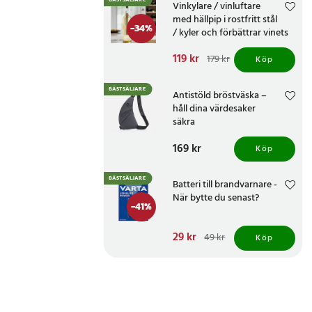
BÄSTSÄLJARE
Vinkylare / vinluftare
med hällpip i rostfritt stål
-
34
%
/ kyler och förbättrar vinets
smak
Nuvarande pris
119 kr
:
179 kr
Köp
119 kr
Tidigare pris
:
179 kr
BÄSTSÄLJARE
Antistöld bröstväska –
håll dina värdesaker
säkra
Pris
169 kr
:
169 kr
Köp
BÄSTSÄLJARE
Batteri till brandvarnare -
När bytte du senast?
-
41
%
Nuvarande pris
29 kr
:
49 kr
Köp
29 kr
Tidigare pris
:
49 kr