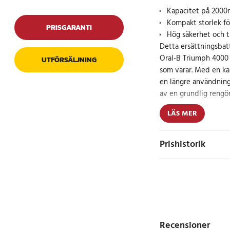
Kapacitet på 2000m
Kompakt storlek för
PRISGARANTI
Hög säkerhet och ti
Detta ersättningsbatt
Oral-B Triumph 4000 
UTFÖRSÄLJNING
som varar. Med en ka
en längre användnings
av en grundlig rengör
LÄS MER
Specifikation
- Kapacitet: 2000mA
- Spänning: 1.2V
Prishistorik
- Typ: Ni-MH
Kompatibla modell
Oral-B Triumph 40
Delnummer
Recensioner