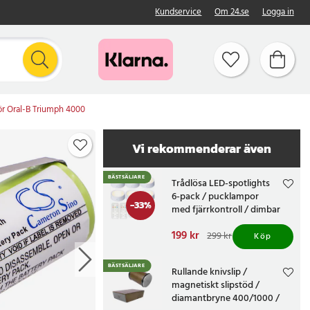
Kundservice
Om 24.se
Logga in
för Oral-B Triumph 4000
Vi rekommenderar även
BÄSTSÄLJARE
Trådlösa LED-spotlights
6-pack / pucklampor
-
33
%
med fjärrkontroll / dimbar
skåpbelysning
Nuvarande pris
199 kr
:
299 kr
Köp
199 kr
Tidigare pris
:
299 kr
BÄSTSÄLJARE
Rullande knivslip /
magnetiskt slipstöd /
diamantbryne 400/1000 /