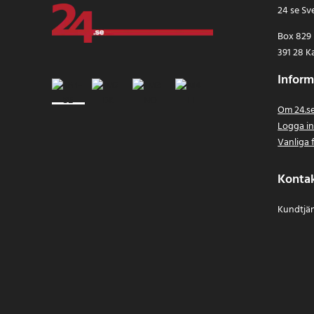
24 se Sv
Box 829
391 28 K
Inform
Om 24.s
Logga i
Vanliga 
Konta
Kundtjän