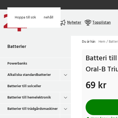
Hoppa till huvudinnehåll
Hoppa till sök
Meny
Nyheter
Topplistan
Du är här:
Hem
Batter
Batterier
Batteri ti
Powerbanks
Oral-B Tr
Alkaliska standardbatterier
69 kr
Pris
:
69 kr
Batterier till solceller
Batterier till hemelektronik
Batterier till trädgårdsmaskiner