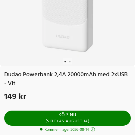
Dudao Powerbank 2,4A 20000mAh med 2xUSB
- Vit
149 kr
Pris
:
149 kr
KÖP NU
(
SKICKAS
AUGUST 14
)
Kommer i lager 2026-08-14