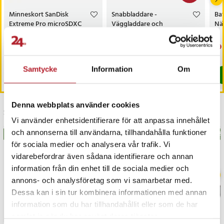
- Färg: Vit
Minneskort SanDisk
Snabbladdare -
Bat
Artikelnummer
:
129541
Extreme Pro microSDXC
Väggladdare och
När
- 128GB
laddkabel med USB-C
Pris
449 kr
:
449 kr
Nuvarande pris
169 kr
:
Nu
29 
329 kr
169 kr
Tidigare pris
:
329 kr
29 
Kommer i lager 2026-08-14
I lager, levereras inom 1-2 vardagar
Samtycke
Information
Om
Köp
Köp
Denna webbplats använder cookies
Senast besökta
Vi använder enhetsidentifierare för att anpassa innehållet
och annonserna till användarna, tillhandahålla funktioner
BÄSTSÄLJARE
BÄSTSÄLJARE
BÄS
för sociala medier och analysera vår trafik. Vi
vidarebefordrar även sådana identifierare och annan
information från din enhet till de sociala medier och
annons- och analysföretag som vi samarbetar med.
Dessa kan i sin tur kombinera informationen med annan
information som du har tillhandahållit eller som de har
samlat in när du har använt deras tjänster.