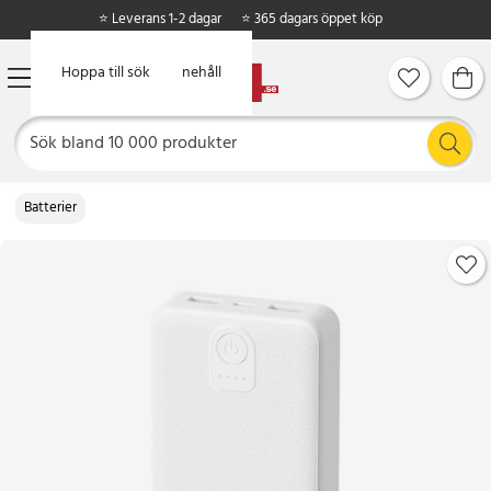
⭐ Leverans 1-2 dagar
⭐ 365 dagars öppet köp
Hoppa till huvudinnehåll
Hoppa till sök
Batterier