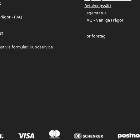
e
Betalningssätt
n
Lagerstatus
frågor - FAQ
FAQ - Vanliga Frågor
kt
För företag
st via formulär:
Kundservice