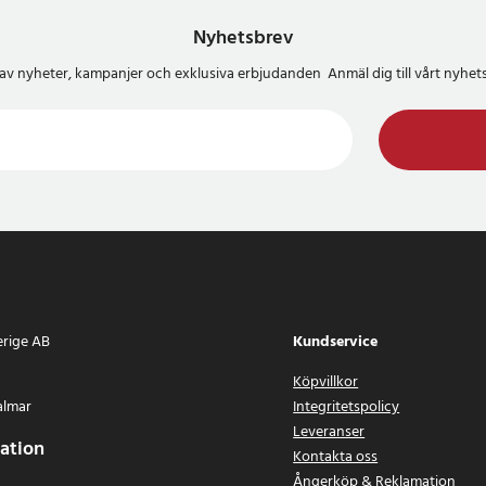
Nyhetsbrev
del av nyheter, kampanjer och exklusiva erbjudanden Anmäl dig till vårt nyh
erige AB
Kundservice
Köpvillkor
almar
Integritetspolicy
Leveranser
ation
Kontakta oss
Ångerköp & Reklamation