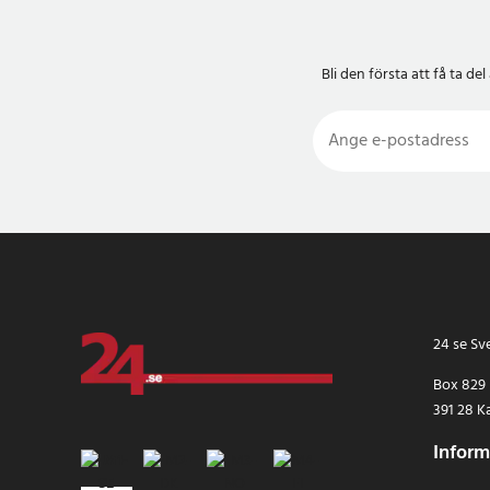
Bli den första att få ta 
24 se Sv
Box 829
391 28 K
Inform