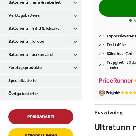
Batterier till larm & säkerhet
Verktygsbatterier
S
Batterier till fritid & leksaker
Expressleveran
Batterier till fordon
Frakt 49 kr
Säkerhet
- Certi
Batterier till personvård
Trygghet
- 30 da
Företagsprodukter
kunder
Specialbatterier
Övriga batterier
Beskrivning
PRISGARANTI
Ultratunn 
UTFÖRSÄLJNING