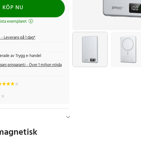
KÖP NU
ista exemplaret
s
- Leverans på 1 dag*
fierade av Trygg e-handel
gars prisgaranti - Över 1 miljon nöjda
magnetisk