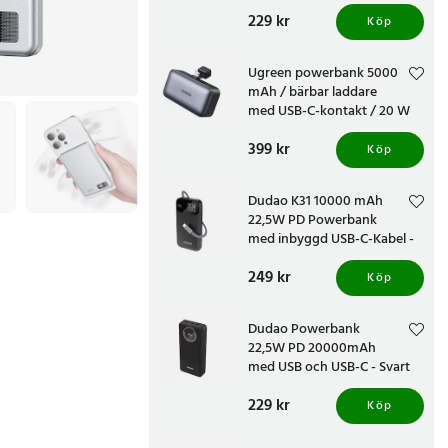
Svart
Pris
229 kr
:
229 kr
Köp
Ugreen powerbank 5000
mAh / bärbar laddare
med USB-C-kontakt / 20 W
nödladdare med digital
Pris
399 kr
:
399 kr
display
Köp
Dudao K31 10000 mAh
22,5W PD Powerbank
med inbyggd USB-C-Kabel -
Svart
Pris
249 kr
:
249 kr
Köp
Dudao Powerbank
22,5W PD 20000mAh
med USB och USB-C - Svart
Pris
229 kr
:
229 kr
Köp