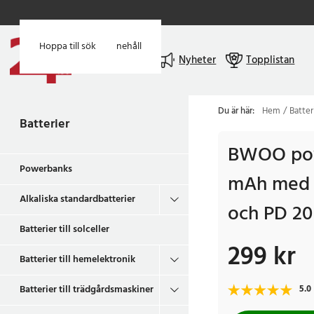
Hoppa till huvudinnehåll
Hoppa till sök
Meny
Nyheter
Topplistan
Du är här:
Hem
Batter
Batterier
BWOO pow
Powerbanks
mAh med t
Alkaliska standardbatterier
och PD 2
Batterier till solceller
299 kr
Pris
:
299 kr
Batterier till hemelektronik
Batterier till trädgårdsmaskiner
5.0