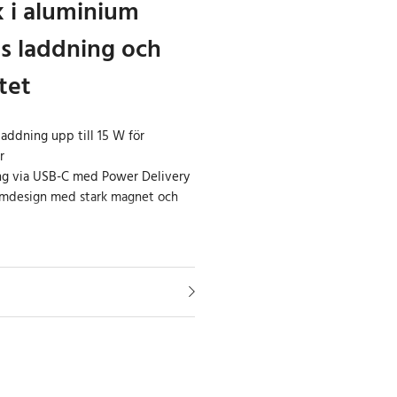
 i aluminium
s laddning och
tet
laddning upp till 15 W för
r
g via USB-C med Power Delivery
umdesign med stark magnet och
ratunn magnetisk powerbank som
aluminiumdesign med hög
t portabilitet. Med ett slimmat
r den enkel att ta med i fickan
ar perfekt för laddning på språng.
r magnetisk trådlös laddning