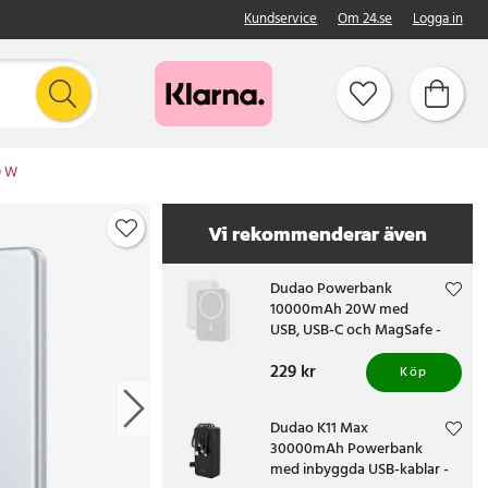
Kundservice
Om 24.se
Logga in
0 W
Vi rekommenderar även
Dudao Powerbank
10000mAh 20W med
USB, USB-C och MagSafe -
Vit
Pris
229 kr
:
229 kr
Köp
Dudao K11 Max
30000mAh Powerbank
med inbyggda USB-kablar -