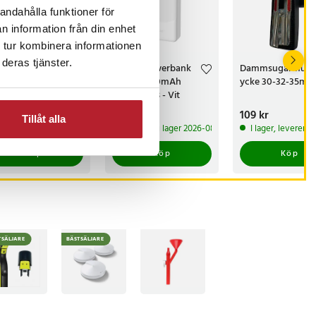
andahålla funktioner för
n information från din enhet
 tur kombinera informationen
deras tjänster.
r Elektrisk
Dudao Powerbank
Dammsugarmuns
dborttagare
2,4A 20000mAh
ycke 30-32-35m
med 2xUSB - Vit
s
 kr
:
269 kr
Pris
149 kr
:
149 kr
Pris
109 kr
:
109 kr
Tillåt alla
 lager, levereras inom 1-2 vardagar
Kommer i lager 2026-08-14
I lager, leverera
Köp
Köp
Köp
TSÄLJARE
BÄSTSÄLJARE