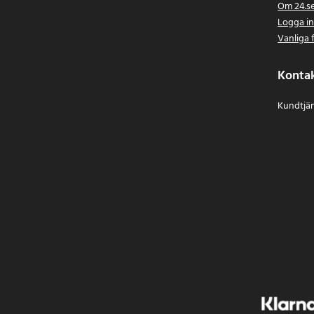
Om 24.s
Logga i
Vanliga 
Konta
Kundtjän