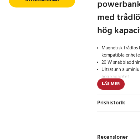
powerbank
med trådlö
hög kapaci
Magnetisk trådlös 
kompatibla enhete
20 W snabbladdnin
Ultratunn alumini
hög kapacitet
LÄS MER
BWOO P76 är en ult
kombinerar elegant 
Prishistorik
kapacitet och utmärk
hölje på cirka 9 mm ä
eller väskan och pass
Powerbanken erbjude
Recensioner