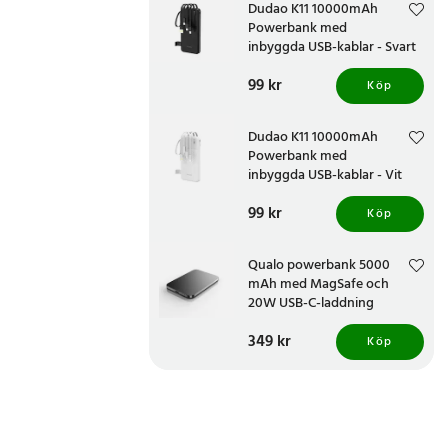
Dudao K11 10000mAh
Powerbank med
inbyggda USB-kablar - Svart
Pris
99 kr
:
99 kr
Köp
Dudao K11 10000mAh
Powerbank med
inbyggda USB-kablar - Vit
Pris
99 kr
:
99 kr
Köp
Qualo powerbank 5000
mAh med MagSafe och
20W USB-C-laddning
Pris
349 kr
:
349 kr
Köp