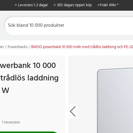
⭐ Leverans 1-2 dagar
⭐ 365 dagars öppet köp
⭐
Frakt 49kr *
ier
Powerbanks
BWOO powerbank 10 000 mAh med trådlös laddning och PD 2
erbank 10 000
rådlös laddning
0 W
1 recension