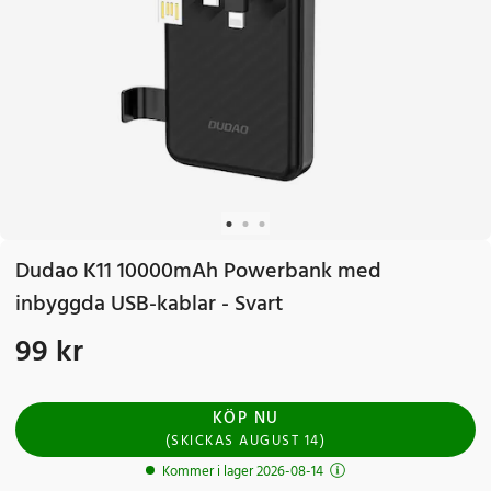
Dudao K11 10000mAh Powerbank med
inbyggda USB-kablar - Svart
99 kr
Pris
:
99 kr
KÖP NU
(
SKICKAS
AUGUST 14
)
Kommer i lager 2026-08-14