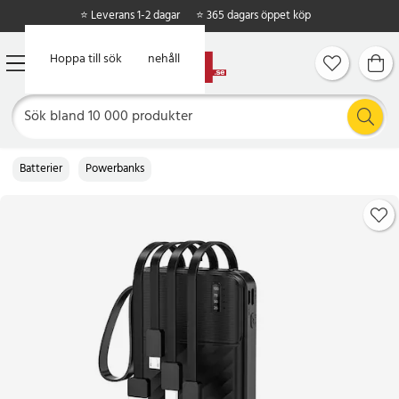
⭐ Leverans 1-2 dagar
⭐ 365 dagars öppet köp
Hoppa till huvudinnehåll
Hoppa till sök
Batterier
Powerbanks