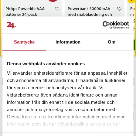
Philips Powerlife AAA-
Powerbank 30000mAh
For
batterier 24-pack
med snabbladdning och
m -
inbyggda kablar – svart
Lig
oc
Nuvarande pris
129 kr
:
Pris
299 kr
:
299 kr
Pri
69 
189 kr
129 kr
Tidigare pris
:
189 kr
Kommer i lager 2026-08-14
I lager, levereras inom 1-2 vardagar
Samtycke
Information
Om
Köp
Köp
Denna webbplats använder cookies
Senast besökta
Vi använder enhetsidentifierare för att anpassa innehållet
och annonserna till användarna, tillhandahålla funktioner
BÄSTSÄLJARE
BÄSTSÄLJARE
BÄS
för sociala medier och analysera vår trafik. Vi
vidarebefordrar även sådana identifierare och annan
information från din enhet till de sociala medier och
annons- och analysföretag som vi samarbetar med.
Dessa kan i sin tur kombinera informationen med annan
information som du har tillhandahållit eller som de har
samlat in när du har använt deras tjänster.