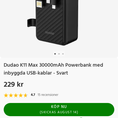
Dudao K11 Max 30000mAh Powerbank med
inbyggda USB-kablar - Svart
229 kr
Pris
:
229 kr
4.7
15 recensioner
KÖP NU
(
SKICKAS
AUGUST 14
)