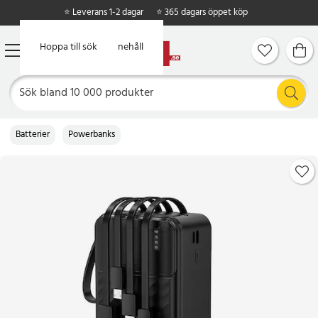
⭐ Leverans 1-2 dagar
⭐ 365 dagars öppet köp
Hoppa till huvudinnehåll
Hoppa till sök
Batterier
Powerbanks