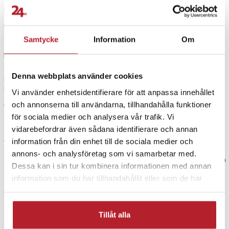
Lite stor och klumpigt
8 månader sedan
Samtycke
Information
Om
Dragana M
DM
Denna webbplats använder cookies
Riktigt bra produkt med flera laddare samtidigt, den är smart och riktigt
billig. Jättenöjd med den.
Vi använder enhetsidentifierare för att anpassa innehållet
och annonserna till användarna, tillhandahålla funktioner
Översatt från danska
•
Visa original
för sociala medier och analysera vår trafik. Vi
5 månader sedan
vidarebefordrar även sådana identifierare och annan
Visa fler recensioner
information från din enhet till de sociala medier och
annons- och analysföretag som vi samarbetar med.
Verified by Trustvoice
Dessa kan i sin tur kombinera informationen med annan
information som du har tillhandahållit eller som de har
PRISGARANTI
samlat in när du har använt deras tjänster.
Tillåt alla
UTFÖRSÄLJNING