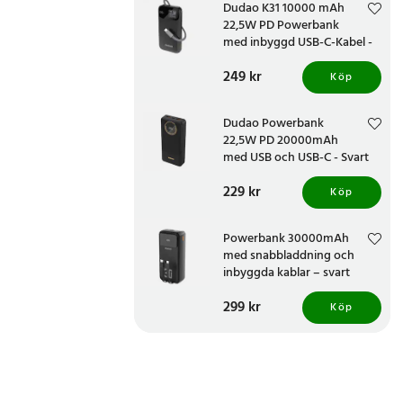
Dudao K31 10000 mAh
22,5W PD Powerbank
med inbyggd USB-C-Kabel -
Svart
Pris
249 kr
:
249 kr
Köp
Dudao Powerbank
22,5W PD 20000mAh
med USB och USB-C - Svart
Pris
229 kr
:
229 kr
Köp
Powerbank 30000mAh
med snabbladdning och
inbyggda kablar – svart
Pris
299 kr
:
299 kr
Köp