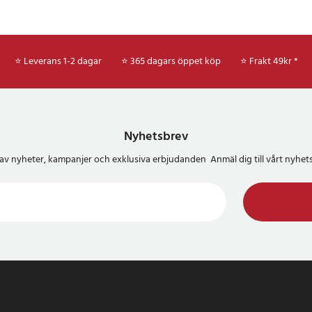
⭐ Leverans 1-2 dagar
⭐ 365 dagars öppet köp
⭐
Frakt 49kr *
Nyhetsbrev
del av nyheter, kampanjer och exklusiva erbjudanden Anmäl dig till vårt nyh