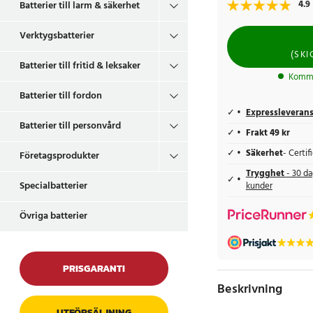
4.9
Batterier till larm & säkerhet
Verktygsbatterier
(
SKI
Batterier till fritid & leksaker
Komme
Batterier till fordon
Expressleveran
Batterier till personvård
Frakt 49 kr
Säkerhet
- Certi
Företagsprodukter
Trygghet
- 30 da
Specialbatterier
kunder
Övriga batterier
PRISGARANTI
Beskrivning
UTFÖRSÄLJNING