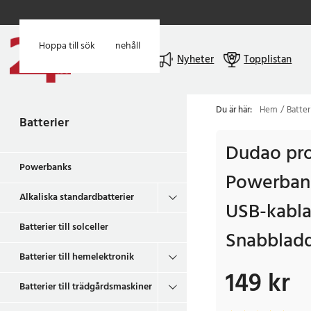
Hoppa till huvudinnehåll
Hoppa till sök
Meny
Nyheter
Topplistan
Du är här:
Hem
Batter
Batterier
Dudao pr
Powerbanks
Powerban
Alkaliska standardbatterier
USB-kabla
Batterier till solceller
Snabblad
Batterier till hemelektronik
149 kr
Pris
:
149 kr
Batterier till trädgårdsmaskiner