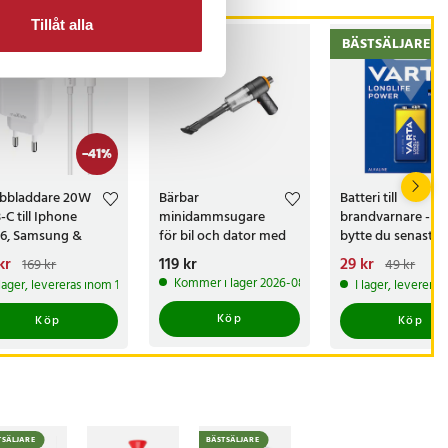
Tillåt alla
BÄSTSÄLJARE
-
41
%
bbladdare 20W
Bärbar
Batteri till
-C till Iphone
minidammsugare
brandvarnare - N
 16, Samsung &
för bil och dator med
bytte du senast?
gle + Kabel
blåsfunktion
arande pris
kr
:
Pris
119 kr
:
119 kr
Nuvarande pris
29 kr
:
169 kr
49 kr
kr
Tidigare pris
:
29 kr
Tidigare pris
Kommer i lager 2026-08-12
 lager, levereras inom 1-2 vardagar
I lager, leverera
kr
Köp
Köp
Köp
TSÄLJARE
BÄSTSÄLJARE