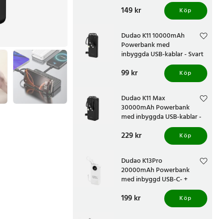
Vit
Pris
149 kr
:
149 kr
Köp
Dudao K11 10000mAh
Powerbank med
inbyggda USB-kablar - Svart
Pris
99 kr
:
99 kr
Köp
Dudao K11 Max
30000mAh Powerbank
med inbyggda USB-kablar -
Svart
Pris
229 kr
:
229 kr
Köp
Dudao K13Pro
20000mAh Powerbank
med inbyggd USB-C- +
Lightningkabel - Vit
Pris
199 kr
:
199 kr
Köp