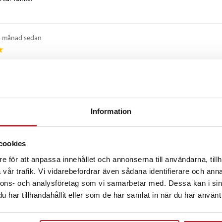
g.
1 månad sedan
20 000 mAh
-polymer
1 månad sedan
 W
 5V⎓2A / USB-C 5V⎓2A / inbyggd
Information
2A / inbyggd micro USB 5V⎓2A /
A / inbyggd Lightning 5V⎓2A
•
2 månader sedan
cookies
an laddas samtidigt: upp till 4
kydd mot överhettning,
e för att anpassa innehållet och annonserna till användarna, tillh
tslutning
vår trafik. Vi vidarebefordrar även sådana identifierare och anna
censioner
nnons- och analysföretag som vi samarbetar med. Dessa kan i sin
har tillhandahållit eller som de har samlat in när du har använt 
06