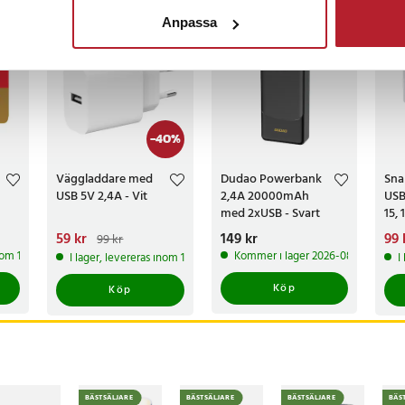
ckså
Anpassa
-
40
%
Väggladdare med
Dudao Powerbank
Sna
USB 5V 2,4A - Vit
2,4A 20000mAh
USB
med 2xUSB - Svart
15,
Goo
Nuvarande pris
59 kr
:
Pris
149 kr
:
149 kr
Nuv
99 
99 kr
59 kr
Tidigare pris
:
99 kr
99 
inom 1-2 vardagar
Kommer i lager 2026-08-14
I lager, levereras inom 1-2 vardagar
I
169 
Köp
Köp
BÄSTSÄLJARE
BÄSTSÄLJARE
BÄSTSÄLJARE
BÄS