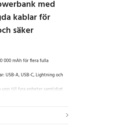
powerbank med
da kablar för
och säker
0 000 mAh för flera fulla
ar: USB-A, USB-C, Lightning och
 upp till fyra enheter samtidigt
0mAh powerbank kombinerar hög
sk design och universell
fyra inbyggda kablar – USB-A,
 micro USB – kan du ladda nästan
ov av extra tillbehör. Den stora