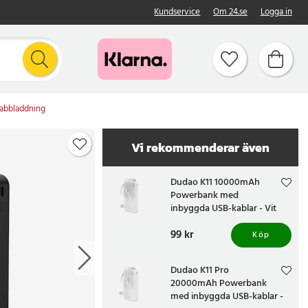
Kundservice
Om 24.se
Logga in
abbladdning
Vi rekommenderar även
Dudao K11 10000mAh
Powerbank med
inbyggda USB-kablar - Vit
Pris
99 kr
:
99 kr
Köp
Dudao K11 Pro
20000mAh Powerbank
med inbyggda USB-kablar -