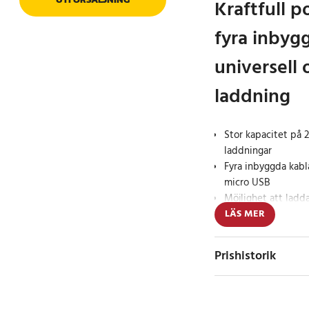
Kraftfull 
fyra inbygg
universell 
laddning
Stor kapacitet på 2
laddningar
Fyra inbyggda kabl
micro USB
Möjlighet att ladda
LÄS MER
Dudao K11 Pro 2000
kapacitet med prakti
Prishistorik
kompatibilitet. Med 
USB-C, Lightning och
alla enheter utan beh