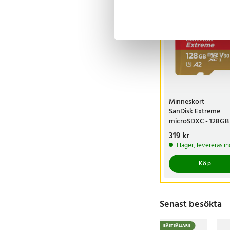
Andra köpte o
BÄSTSÄLJARE
Minneskort
SanDisk Extreme
microSDXC - 128GB
Pris
319 kr
:
319 kr
I lager, levereras 
Köp
Senast besökta
BÄSTSÄLJARE