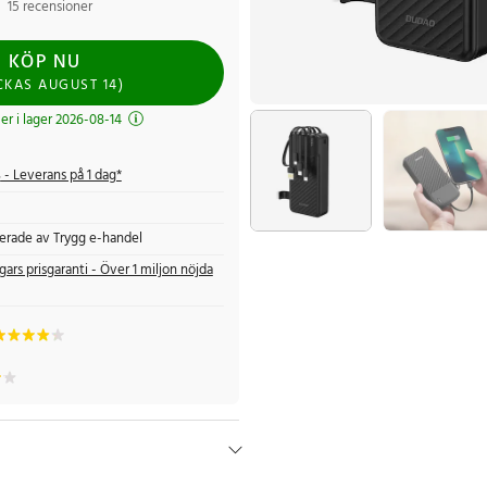
15 recensioner
KÖP NU
CKAS
AUGUST 14
)
r i lager 2026-08-14
s
- Leverans på 1 dag*
fierade av Trygg e-handel
gars prisgaranti - Över 1 miljon nöjda