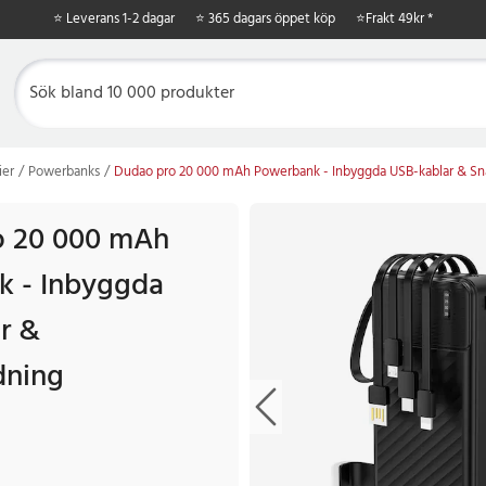
⭐ Leverans 1-2 dagar
⭐ 365 dagars öppet köp
⭐
Frakt 49kr *
ier
Powerbanks
Dudao pro 20 000 mAh Powerbank - Inbyggda USB-kablar & Sn
o 20 000 mAh
k - Inbyggda
r &
dning