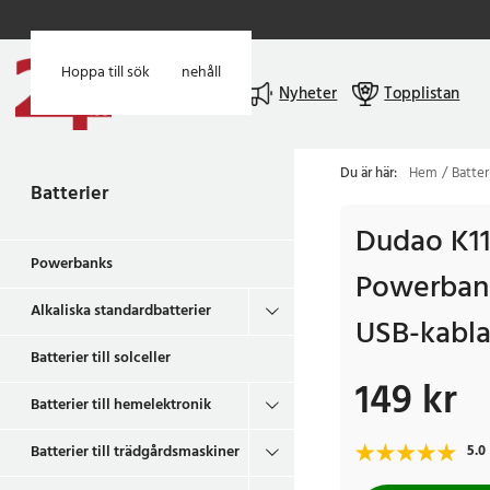
Hoppa till huvudinnehåll
Hoppa till sök
Meny
Nyheter
Topplistan
Du är här:
Hem
Batter
Batterier
Dudao K1
Powerbanks
Powerban
Alkaliska standardbatterier
USB-kablar
Batterier till solceller
149 kr
Pris
:
149 kr
Batterier till hemelektronik
Batterier till trädgårdsmaskiner
5.0