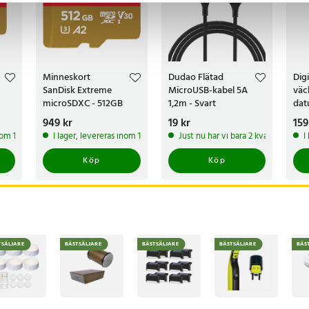
Minneskort
Dudao Flätad
Digi
SanDisk Extreme
MicroUSB-kabel 5A
väc
microSDXC - 512GB
1,2m - Svart
dat
LE
Pris
949 kr
:
949 kr
Pris
19 kr
:
19 kr
Pri
159
inom 1-2 vardagar
I lager, levereras inom 1-2 vardagar
Just nu har vi bara 2 kvar av denna
I
Köp
Köp
TSÄLJARE
BÄSTSÄLJARE
BÄSTSÄLJARE
BÄSTSÄLJARE
BÄS