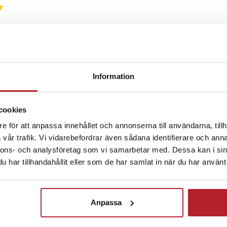
20 000 mAh
-polymer
 W
 5V⎓2A / USB-C 5V⎓2A / inbyggd
2 veckor sedan
2A / inbyggd micro USB 5V⎓2A /
A / inbyggd Lightning 5V⎓2A
Information
an laddas samtidigt: upp till 4
 veckor sedan
kydd mot överhettning,
tslutning
cookies
e för att anpassa innehållet och annonserna till användarna, tillh
7
vår trafik. Vi vidarebefordrar även sådana identifierare och anna
censioner
nnons- och analysföretag som vi samarbetar med. Dessa kan i sin
har tillhandahållit eller som de har samlat in när du har använt 
ckså
Anpassa