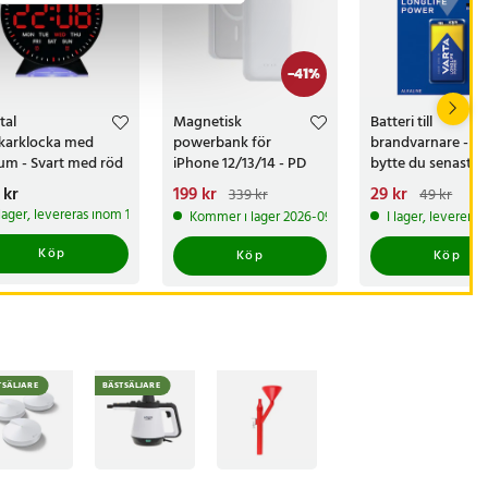
-
41
%
tal
Magnetisk
Batteri till
karklocka med
powerbank för
brandvarnare - N
um - Svart med röd
iPhone 12/13/14 - PD
bytte du senast?
D
20W 5000 mAh
s
 kr
:
159 kr
Nuvarande pris
199 kr
:
Nuvarande pris
29 kr
:
339 kr
49 kr
199 kr
Tidigare pris
:
29 kr
Tidigare pris
 produkt
 lager, levereras inom 1-2 vardagar
Kommer i lager 2026-09-19
I lager, leverera
339 kr
Köp
Köp
Köp
TSÄLJARE
BÄSTSÄLJARE