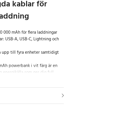
da kablar för
 laddning
20 000 mAh för flera laddningar
ar: USB-A, USB-C, Lightning och
 upp till fyra enheter samtidigt
Ah powerbank i vit färg är en
g energikälla som ger dig full
dning. Med fyra inbyggda kablar –
ing och micro USB – kan du
a smartphones, surfplattor och
av extra kablar. Den stora
0 mAh gör att du kan ladda dina
 vilket gör den perfekt för både
r.