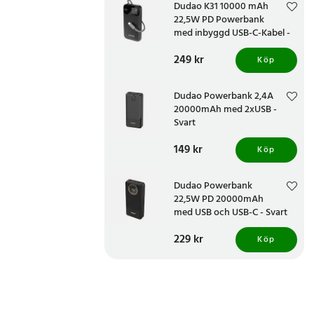
Dudao K31 10000 mAh
22,5W PD Powerbank
med inbyggd USB-C-Kabel -
Svart
Pris
249 kr
:
249 kr
Köp
Dudao Powerbank 2,4A
20000mAh med 2xUSB -
Svart
Pris
149 kr
:
149 kr
Köp
Dudao Powerbank
22,5W PD 20000mAh
med USB och USB-C - Svart
Pris
229 kr
:
229 kr
Köp