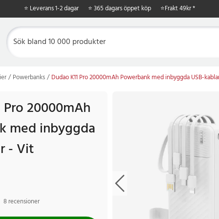
⭐ Leverans 1-2 dagar
⭐ 365 dagars öppet köp
⭐
Frakt 49kr *
ier
Powerbanks
Dudao K11 Pro 20000mAh Powerbank med inbyggda USB-kablar 
1 Pro 20000mAh
k med inbyggda
 - Vit
8 recensioner