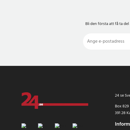
Bli den första att få ta 
24 se Sv
Box 829
391 28 K
Inform