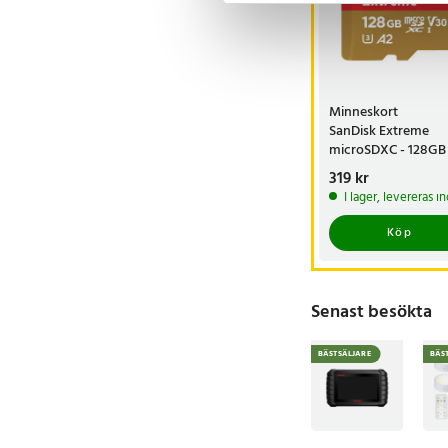
Minneskort
SanDisk Extreme
microSDXC - 128GB
Pris
319 kr
:
319 kr
I lager, levereras 
Köp
Senast besökta
BÄSTSÄLJARE
BÄS