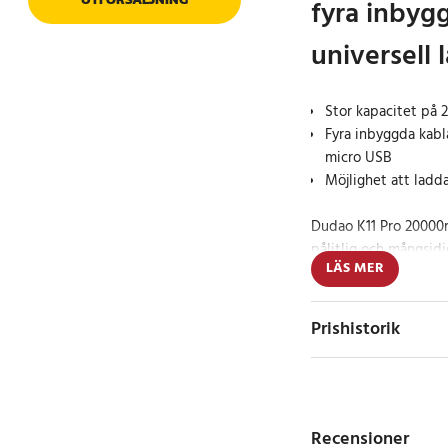
fyra inbygg
universell
Stor kapacitet på 
Fyra inbyggda kabl
micro USB
Möjlighet att ladda
Dudao K11 Pro 20000m
pålitlig och mångsidi
LÄS MER
kontroll över din lad
USB-A, USB-C, Lightn
enkelt ladda de flest
Prishistorik
tillbehör utan behov 
kapaciteten på 20 00
enheter flera gånger,
vardagsbruk och reso
Recensioner