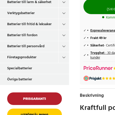
Batterier till larm & säkerhet
(
SKI
Verktygsbatterier
Komme
Batterier till fritid & leksaker
Expressleveran
Batterier till fordon
Frakt 49 kr
Säkerhet
- Certi
Batterier till personvård
Trygghet
- 30 da
Företagsprodukter
kunder
Specialbatterier
Övriga batterier
Beskrivning
PRISGARANTI
Kraftfull 
UTFÖRSÄLJNING