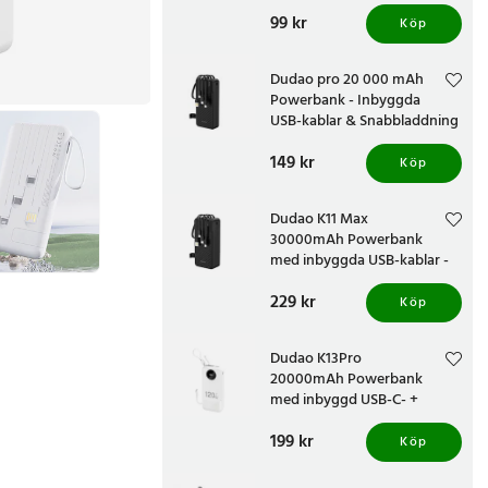
Pris
99 kr
:
99 kr
Köp
Dudao pro 20 000 mAh
Powerbank - Inbyggda
USB-kablar & Snabbladdning
Pris
149 kr
:
149 kr
Köp
Dudao K11 Max
30000mAh Powerbank
med inbyggda USB-kablar -
Svart
Pris
229 kr
:
229 kr
Köp
Dudao K13Pro
20000mAh Powerbank
med inbyggd USB-C- +
Lightningkabel - Vit
Pris
199 kr
:
199 kr
Köp