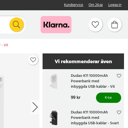
Kundservice
Om 24.se
Logga in
- Vit
Vi rekommenderar även
Dudao K11 10000mAh
Powerbank med
inbyggda USB-kablar - Vit
Pris
99 kr
:
99 kr
Köp
Dudao K11 10000mAh
Powerbank med
inbyggda USB-kablar - Svart