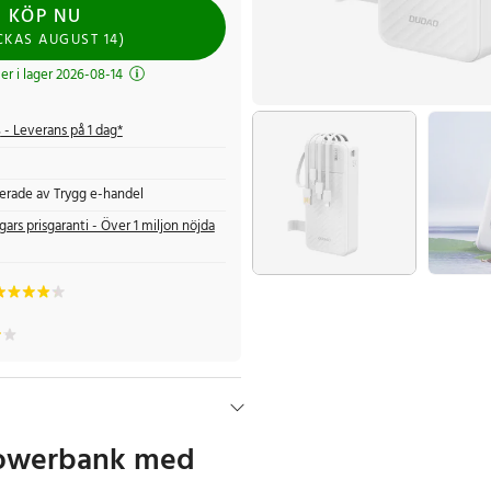
KÖP NU
CKAS
AUGUST 14
)
r i lager 2026-08-14
s
- Leverans på 1 dag*
fierade av Trygg e-handel
gars prisgaranti - Över 1 miljon nöjda
powerbank med