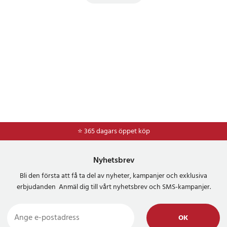
⭐ 365 dagars öppet köp
⭐
Frakt 49kr *
Nyhetsbrev
Bli den första att få ta del av nyheter, kampanjer och exklusiva
erbjudanden Anmäl dig till vårt nyhetsbrev och SMS-kampanjer.
OK