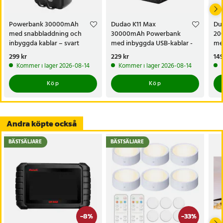
Specifikation
Powerbank 30000mAh
Dudao K11 Max
Du
- Kapacitet: 10 000 mAh / 38,5 Wh
med snabbladdning och
30000mAh Powerbank
20
- Batterityp: Litium-polymer
inbyggda kablar – svart
med inbyggda USB-kablar -
me
- Max effekt: 22,5 W
Svart
Vit
Pris
299 kr
:
299 kr
Pris
229 kr
:
229 kr
Pri
149
- Ingång (USB-C): 5V = 3A; 9V = 2A; 12V = 1,5A (max 18W)
Kommer i lager 2026-08-14
Kommer i lager 2026-08-14
- Utgång (USB-C): 5V = 3A; 9V = 2,22A; 12V = 1,67A (max 20W)
Köp
Köp
- Inbyggd USB-C-kabel: 5V = 3A; 9V = 2,22A; 10V = 2,25A; 12V =
1,67A (max 22,5W)
- Total uteffekt: 15 W (5V = 3A)
- Kabellängd: 70 cm (utdragbar)
Andra köpte också
- Extra funktioner: Digital LED-display, smart chip, skydd mot
BÄSTSÄLJARE
BÄSTSÄLJARE
kortslutning, överladdning och överhettning
- Färg: Grå
Artikelnummer
:
125413
-
8
%
-
33
%