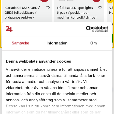
iCarsoft CR MAX OBD /
Trådlösa LED-spotlights
Vä
OBD2 felkodsläsare /
6-pack / pucklampor
Hot
bildiagnosverktyg /
med fjärrkontroll / dimbar
diagnosverktyg för bil
skåpbelysning
Nuvarande pris
3 698 kr
:
Nuvarande pris
199 kr
:
Pri
1 5
3 999 kr
299 kr
3 698 kr
Tidigare pris
:
3 999 kr
199 kr
Tidigare pris
:
299 kr
I lager, levereras inom 1-2 vardagar
I lager, levereras inom 1-2 vardagar
Köp
Köp
Samtycke
Information
Om
Senast besökta
Denna webbplats använder cookies
BÄSTSÄLJARE
BÄSTSÄLJARE
Vi använder enhetsidentifierare för att anpassa innehållet
och annonserna till användarna, tillhandahålla funktioner
för sociala medier och analysera vår trafik. Vi
vidarebefordrar även sådana identifierare och annan
information från din enhet till de sociala medier och
annons- och analysföretag som vi samarbetar med.
Dessa kan i sin tur kombinera informationen med annan
information som du har tillhandahållit eller som de har