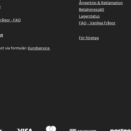
Ångerköp & Reklamation
e
Betalningssätt
n
Lagerstatus
frågor - FAQ
FAQ - Vanliga Frågor
kt
För företag
st via formulär:
Kundservice