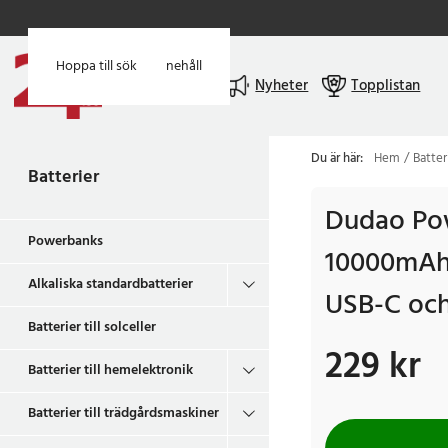
Hoppa till huvudinnehåll
Hoppa till sök
Meny
Nyheter
Topplistan
Du är här:
Hem
Batter
Batterier
Dudao Po
Powerbanks
10000mAh
Alkaliska standardbatterier
USB-C och
Batterier till solceller
229 kr
Pris
:
229 kr
Batterier till hemelektronik
Batterier till trädgårdsmaskiner