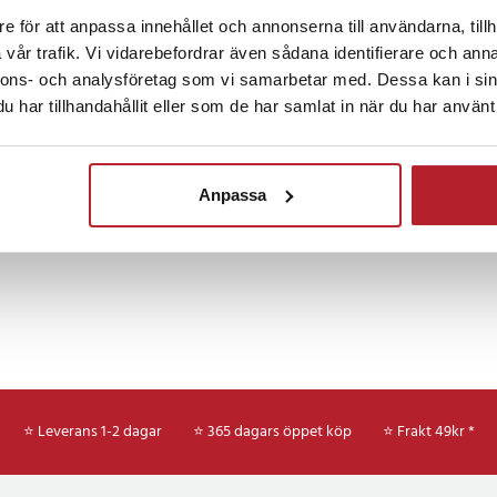
ill 20W med stöd för Power
e för att anpassa innehållet och annonserna till användarna, tillh
harge gör att kompatibla enheter
Fortsätt att fynda
vår trafik. Vi vidarebefordrar även sådana identifierare och anna
 minskar väntetiden och ger en
nnons- och analysföretag som vi samarbetar med. Dessa kan i sin
upplevelse.
Mobiltillbehör
Batterier
Powerb
har tillhandahållit eller som de har samlat in när du har använt 
öjliggör trådlös laddning upp
enkelt placera en kompatibel
Anpassa
en startar laddningen direkt,
gen bekväm utan behov av kablar.
ve USB-A och USB-C, ger möjlighet
ter samtidigt. Det gör Dudao K26
h 20W med USB, USB-C och
sidigt alternativ för olika typer
⭐ Leverans 1-2 dagar
⭐ 365 dagars öppet köp
⭐
Frakt 49kr *
ta designen gör den enkel att
smidigt plats i ficka, väska eller
erfekt för daglig användning.