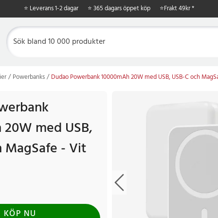
⭐ Leverans 1-2 dagar
⭐ 365 dagars öppet köp
⭐
Frakt 49kr *
ier
Powerbanks
Dudao Powerbank 10000mAh 20W med USB, USB-C och MagSaf
werbank
 20W med USB,
 MagSafe - Vit
KÖP NU