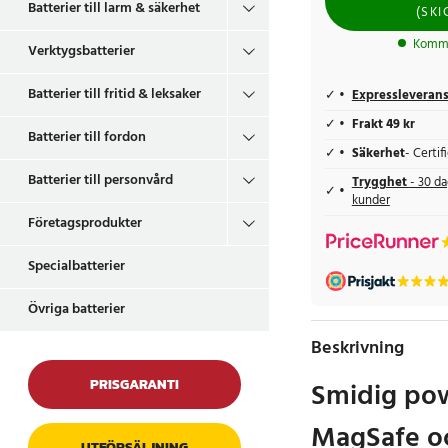
Batterier till larm & säkerhet
(
SKI
Komme
Verktygsbatterier
Batterier till fritid & leksaker
Expressleveran
Frakt 49 kr
Batterier till fordon
Säkerhet
- Certi
Batterier till personvård
Trygghet
- 30 da
kunder
Företagsprodukter
Specialbatterier
Övriga batterier
Beskrivning
PRISGARANTI
Smidig po
MagSafe o
UTFÖRSÄLJNING