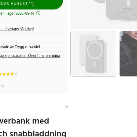
CKAS
AUGUST 14
)
r i lager 2026-08-14
s
- Leverans på 1 dag*
fierade av Trygg e-handel
gars prisgaranti - Över 1 miljon nöjda
werbank med
ch snabbladdning