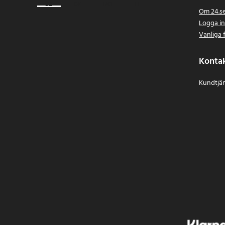
Om 24.s
Logga i
Vanliga 
Konta
Kundtjän