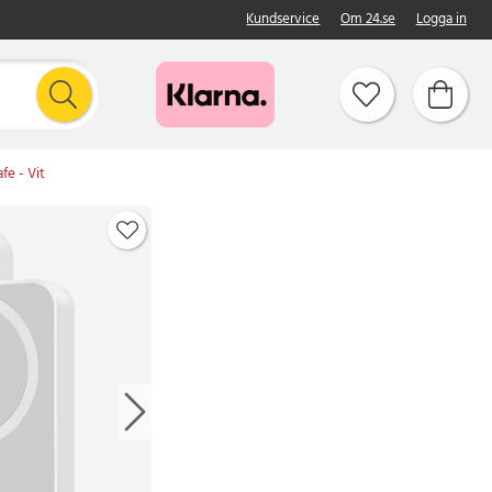
Kundservice
Om 24.se
Logga in
e - Vit