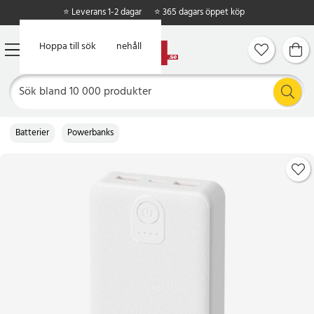
⭐ Leverans 1-2 dagar
⭐ 365 dagars öppet köp
Hoppa till huvudinnehåll
Hoppa till sök
Batterier
Powerbanks