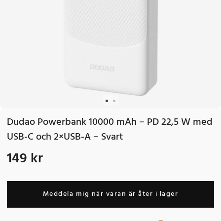
Dudao Powerbank 10000 mAh – PD 22,5 W med
USB-C och 2×USB-A – Svart
149 kr
Pris
:
149 kr
Meddela mig när varan är åter i lager