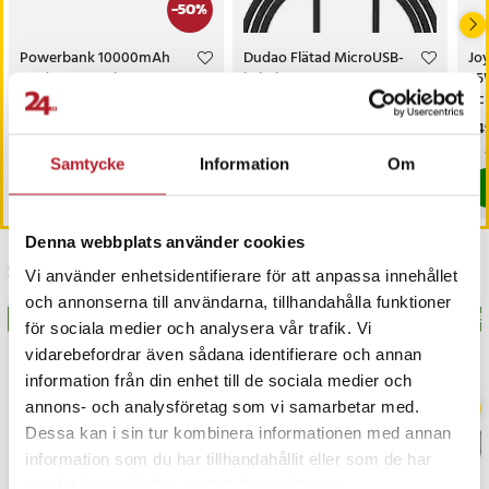
-
50
%
Powerbank 10000mAh
Dudao Flätad MicroUSB-
Jo
med 2xUSB och 1xUSB-C
kabel 5A 1,2m - Svart
25
och
Nuvarande pris
149 kr
:
Pris
19 kr
:
19 kr
Pri
249
299 kr
149 kr
Tidigare pris
:
299 kr
Just nu har vi bara 2 kvar av denna pr
Just nu har vi bara 2 kvar av denna produkt
Samtycke
Information
Om
Köp
Köp
Denna webbplats använder cookies
Senast besökta
Vi använder enhetsidentifierare för att anpassa innehållet
och annonserna till användarna, tillhandahålla funktioner
BÄSTSÄLJARE
BÄSTSÄLJARE
BÄS
för sociala medier och analysera vår trafik. Vi
vidarebefordrar även sådana identifierare och annan
information från din enhet till de sociala medier och
annons- och analysföretag som vi samarbetar med.
Dessa kan i sin tur kombinera informationen med annan
information som du har tillhandahållit eller som de har
samlat in när du har använt deras tjänster.