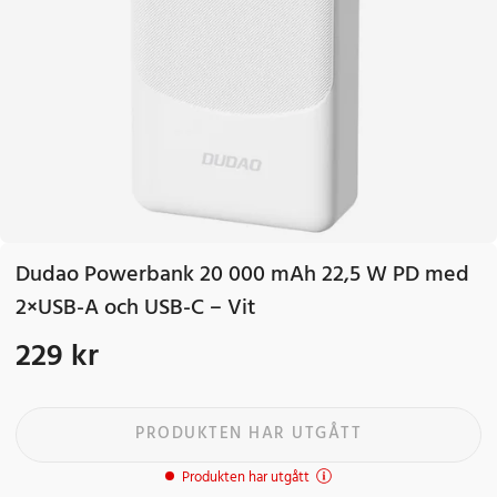
Dudao Powerbank 20 000 mAh 22,5 W PD med
2×USB-A och USB-C – Vit
229 kr
Pris
:
229 kr
PRODUKTEN HAR UTGÅTT
Produkten har utgått