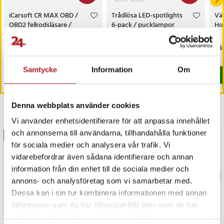
- Kabel medföljer: Nej
iCarsoft CR MAX OBD /
Trådlösa LED-spotlights
Vä
Artikelnummer
:
122843
OBD2 felkodsläsare /
6-pack / pucklampor
Hot
bildiagnosverktyg /
med fjärrkontroll / dimbar
diagnosverktyg för bil
skåpbelysning
Nuvarande pris
3 698 kr
:
Nuvarande pris
199 kr
:
Pri
1 5
3 999 kr
299 kr
3 698 kr
Tidigare pris
:
3 999 kr
199 kr
Tidigare pris
:
299 kr
I lager, levereras inom 1-2 vardagar
I lager, levereras inom 1-2 vardagar
Samtycke
Information
Om
Köp
Köp
Denna webbplats använder cookies
Senast besökta
Vi använder enhetsidentifierare för att anpassa innehållet
och annonserna till användarna, tillhandahålla funktioner
BÄSTSÄLJARE
BÄSTSÄLJARE
för sociala medier och analysera vår trafik. Vi
vidarebefordrar även sådana identifierare och annan
information från din enhet till de sociala medier och
annons- och analysföretag som vi samarbetar med.
Dessa kan i sin tur kombinera informationen med annan
information som du har tillhandahållit eller som de har
samlat in när du har använt deras tjänster.