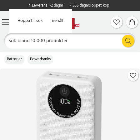
⭐ Leverans 1-2 dagar
⭐ 365 dagars öppet köp
Hoppa till huvudinnehåll
Hoppa till sök
Batterier
Powerbanks