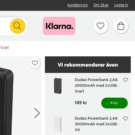
Kundservice
Om 24.se
Logga in
Svart
Vi rekommenderar även
Dudao Powerbank 2,4A
20000mAh med 2xUSB -
Svart
Pris
149 kr
:
149 kr
Köp
Dudao Powerbank 2,4A
20000mAh med 2xUSB -
Vit