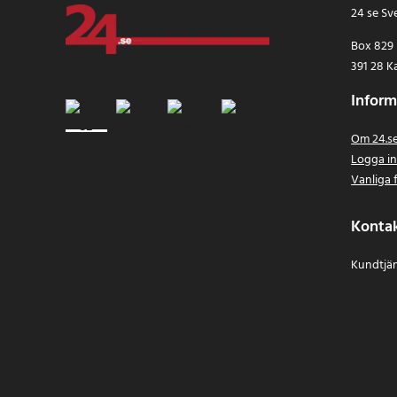
24 se Sv
Box 829
391 28 K
Inform
Om 24.s
Logga i
Vanliga 
Konta
Kundtjän