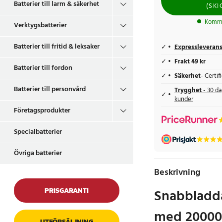
Batterier till larm & säkerhet
(
SKI
Komme
Verktygsbatterier
Batterier till fritid & leksaker
Expressleveran
Frakt 49 kr
Batterier till fordon
Säkerhet
- Certi
Batterier till personvård
Trygghet
- 30 da
kunder
Företagsprodukter
Specialbatterier
Övriga batterier
Beskrivning
PRISGARANTI
Snabbladd
med 20000
UTFÖRSÄLJNING