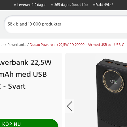
⭐ Leverans 1-2 dagar
⭐ 365 dagars öppet köp
⭐
Frakt 49kr *
ier
Powerbanks
Dudao Powerbank 22,5W PD 20000mAh med USB och USB-C - 
werbank 22,5W
mAh med USB
 - Svart
KÖP NU