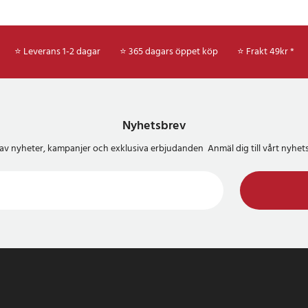
⭐ Leverans 1-2 dagar
⭐ 365 dagars öppet köp
⭐
Frakt 49kr *
Nyhetsbrev
del av nyheter, kampanjer och exklusiva erbjudanden Anmäl dig till vårt nyh