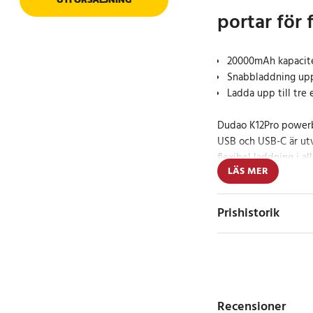
portar för 
20000mAh kapacitet
Snabbladdning upp
Ladda upp till tre
Dudao K12Pro powe
USB och USB-C är utv
flexibel laddning i a
LÄS MER
hög kapacitet och fler
val för både vardag o
Prishistorik
Kapaciteten på 2000
smartphones, surfplat
gånger. Det ger en st
dagar utan tillgång ti
Snabbladdning med P
Recensioner