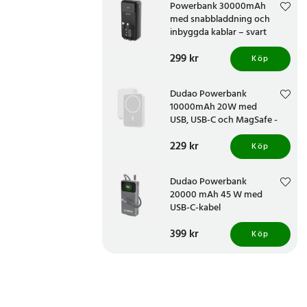
Powerbank 30000mAh
med snabbladdning och
inbyggda kablar – svart
Pris
299 kr
:
299 kr
Köp
Dudao Powerbank
10000mAh 20W med
USB, USB-C och MagSafe -
Vit
Pris
229 kr
:
229 kr
Köp
Dudao Powerbank
20000 mAh 45 W med
USB-C-kabel
Pris
399 kr
:
399 kr
Köp