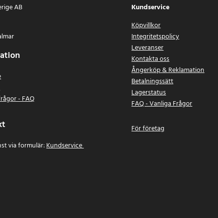
erige AB
Kundservice
Köpvillkor
almar
Integritetspolicy
Leveranser
ation
Kontakta oss
Ångerköp & Reklamation
e
Betalningssätt
n
Lagerstatus
frågor - FAQ
FAQ - Vanliga Frågor
kt
För företag
st via formulär:
Kundservice