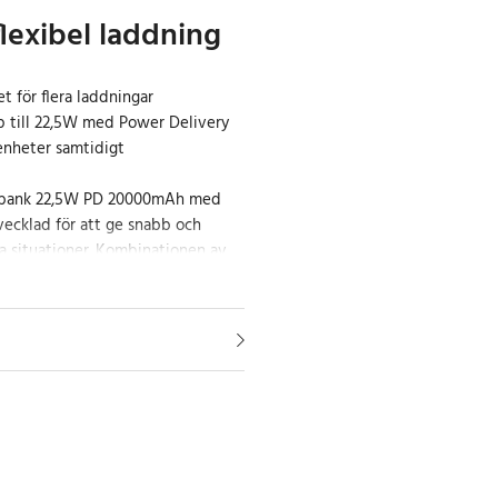
flexibel laddning
 för flera laddningar
 till 22,5W med Power Delivery
 enheter samtidigt
rbank 22,5W PD 20000mAh med
ecklad för att ge snabb och
lla situationer. Kombinationen av
a portar gör den till ett praktiskt
ch resor.
0mAh ger möjlighet att ladda
tor och andra enheter flera
abil energikälla under längre
ll eluttag.
ower Delivery upp till 22,5W gör