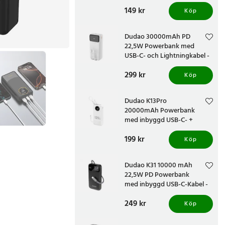
Pris
149 kr
:
149 kr
Köp
Dudao 30000mAh PD
22,5W Powerbank med
USB-C- och Lightningkabel -
Vit
Pris
299 kr
:
299 kr
Köp
Dudao K13Pro
20000mAh Powerbank
med inbyggd USB-C- +
Lightningkabel - Vit
Pris
199 kr
:
199 kr
Köp
Dudao K31 10000 mAh
22,5W PD Powerbank
med inbyggd USB-C-Kabel -
Svart
Pris
249 kr
:
249 kr
Köp