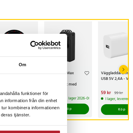
Om
tal
Dudao K11 Max
Väggladdare med
karklocka med
30000mAh
USB 5V 2,4A - Vit
um - Svart med röd
Powerbank med
D
inbyggda USB-kablar -
s
 kr
:
159 kr
Pris
229 kr
:
229 kr
Nuvarande pris
59 kr
:
99 kr
andahålla funktioner för
Svart
59 kr
Tidigare pris
 produkt
 lager, levereras inom 1-2 vardagar
Kommer i lager 2026-08-14
I lager, leverera
n information från din enhet
 tur kombinera informationen
Köp
Köp
Köp
deras tjänster.