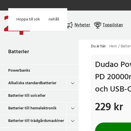
Hoppa till huvudinnehåll
Hoppa till sök
Meny
Nyheter
Topplistan
Du är här:
Hem
Batter
Batterier
Dudao Po
Powerbanks
PD 20000
Alkaliska standardbatterier
och USB-C
Batterier till solceller
229 kr
Pris
:
229 kr
Batterier till hemelektronik
Batterier till trädgårdsmaskiner