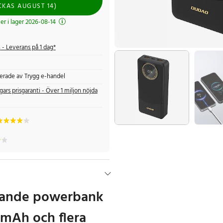
CKAS
AUGUST 14
)
r i lager 2026-08-14
s
- Leverans på 1 dag*
fierade av Trygg e-handel
gars prisgaranti - Över 1 miljon nöjda
ande powerbank
mAh och flera