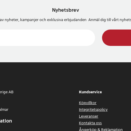
Nyhetsbrev
del av nyheter, kampanjer och exklusiva erbjudanden Anmäl dig till vårt nyh
erige AB
Kundservice
Köpvillkor
almar
Integritetspolicy
Leveranser
ation
Kontakta oss
Ångerköp & Reklamation