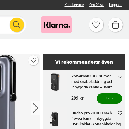
Kundservice
Om 24.se
Logga in
Vi rekommenderar även
Powerbank 30000mAh
med snabbladdning och
inbyggda kablar – svart
Pris
299 kr
:
299 kr
Köp
Dudao pro 20 000 mAh
Powerbank - Inbyggda
USB-kablar & Snabbladdning