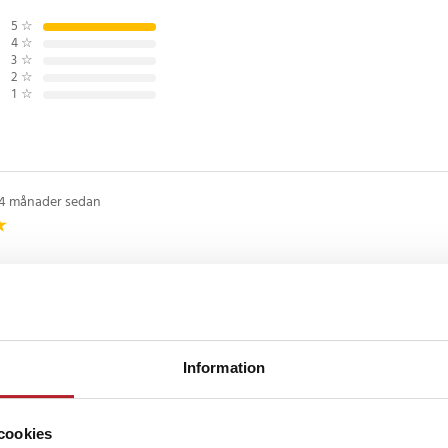
av telefonen under användning.
5
☆
4
☆
snabbladdning upp till 20 W.
3
☆
ddningen ger snabb energi till
2
☆
som smartphones och andra USB-
1
☆
ingen levererar upp till 7,5 W
tt ladda telefonen utan kabel.
4 månader sedan
tibel med Qi-stödda
ra stället gör att telefonen kan
visningsvinkel. Funktionen är
tal, streaming eller när du vill
ckså
dsfree.
Information
BÄSTSÄLJARE
BÄ
tteristatus i realtid. Den tydliga
kelt att se hur mycket laddning
cookies
erbanken.