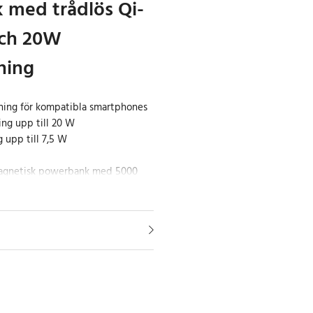
med trådlös Qi-
och 20W
ning
ning för kompatibla smartphones
ng upp till 20 W
 upp till 7,5 W
agnetisk powerbank med 5000
erar trådlös Qi-laddning och
bel i en kompakt design. Den är
 laddning av smartphones när du
ionen håller kompatibla
plats under laddning. Den starka
en gör att powerbanken sitter