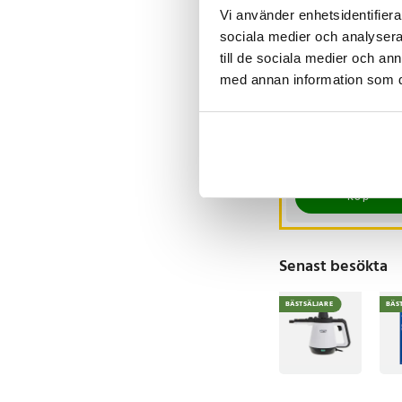
Vi använder enhetsidentifierar
Den kompakta design
sociala medier och analysera 
-
bära med sig i ficka 
till de sociala medier och a
magnetisk laddning o
med annan information som du 
iCarsoft CR MAX
användning i vardage
OBD / OBD2
felkodsläsare /
Magnetisk laddni
bildiagnosverktyg /
Nuvarande pris
3 698 kr
:
3 999 kr
diagnosverktyg för 
3 698 kr
Tidigare pri
smartphones
I lager, levereras 
3 999 kr
Köp
Ugreen PB571 Uno är
magnetisk laddning o
lämplig för många m
Senast besökta
Specifikation
BÄSTSÄLJARE
BÄS
- Modell: PB571 Uno
- Kapacitet: 5000 m
- Kabelutgång: USB-C
- Trådlös laddning: Q
- Anslutningar: USB-C