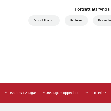
a 10 N
Fortsätt att fynda
äll
display
Mobiltillbehör
Batterier
Powerb
28
⭐ Leverans 1-2 dagar
⭐ 365 dagars öppet köp
⭐
Frakt 49kr *