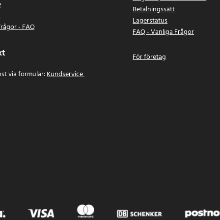
e
Betalningssätt
n
Lagerstatus
frågor - FAQ
FAQ - Vanliga Frågor
kt
För företag
st via formulär:
Kundservice