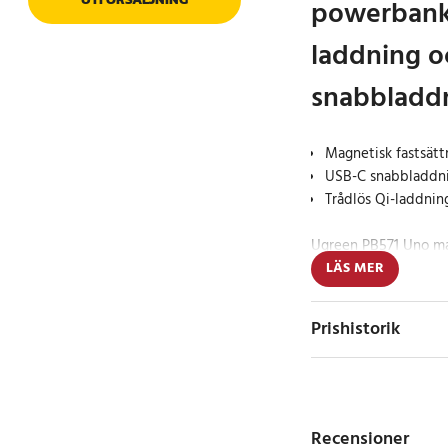
powerbank 
laddning 
snabbladd
Magnetisk fastsätt
USB-C snabbladdni
Trådlös Qi-laddning
Ugreen PB571 Uno m
mAh kapacitet kombin
LÄS MER
snabbladdning via ka
utvecklad för smidig
Prishistorik
är på språng.
Den magnetiska funkt
telefoner stabilt på 
magnetiska fästkraft
Recensioner