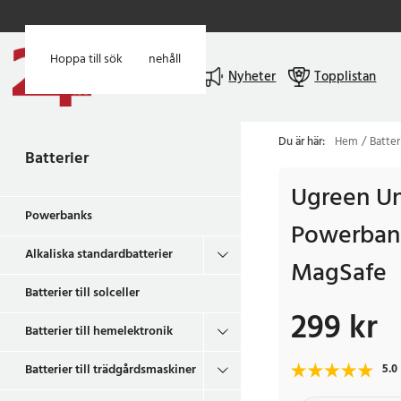
Hoppa till huvudinnehåll
Hoppa till sök
Meny
Nyheter
Topplistan
Du är här:
Hem
Batter
Batterier
Ugreen Un
Powerbanks
Powerban
Alkaliska standardbatterier
MagSafe
Batterier till solceller
299 kr
Pris
:
299 kr
Batterier till hemelektronik
Batterier till trädgårdsmaskiner
5.0