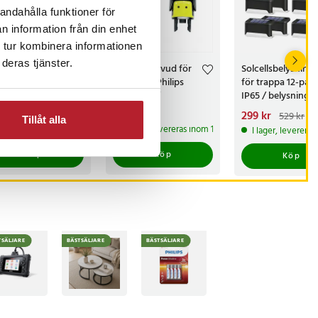
andahålla funktioner för
n information från din enhet
 tur kombinera informationen
deras tjänster.
lande knivslip /
Trimmerhuvud för
Solcellsbelysning
netiskt
näshår till Philips
för trappa 12-pac
stöd /
OneBlade /
IP65 / belysning 
mantbryne
näshårstrimmer /
solceller för altan
s
 kr
:
249 kr
Pris
99 kr
:
99 kr
Nuvarande pris
299 kr
:
529 kr
Tillåt alla
/1000 / knivvässare
nästrimmerhuvud
staket / trappbel
299 kr
Tidigare pri
ommer i lager 2026-08-14
I lager, levereras inom 1-2 vardagar
I lager, leverera
529 kr
 fasta vinklar
Köp
Köp
Köp
TSÄLJARE
BÄSTSÄLJARE
BÄSTSÄLJARE