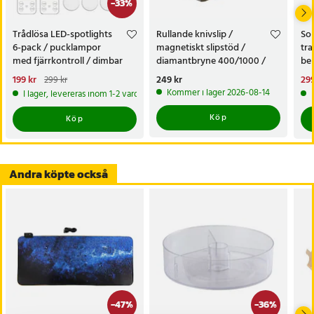
-
33
%
Trådlösa LED-spotlights
Rullande knivslip /
Sol
6-pack / pucklampor
magnetiskt slipstöd /
tra
med fjärrkontroll / dimbar
diamantbryne 400/1000 /
bel
skåpbelysning
knivvässare med fasta vinklar
alt
Nuvarande pris
199 kr
:
Pris
249 kr
:
249 kr
Nu
299
299 kr
tr
199 kr
Tidigare pris
:
299 kr
299
Kommer i lager 2026-08-14
I lager, levereras inom 1-2 vardagar
Köp
Köp
Andra köpte också
-
47
%
-
36
%