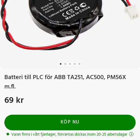
Batteri till PLC för ABB TA251, AC500, PM56X
m.fl.
69 kr
Pris
:
69 kr
KÖP NU
Varan finns i vårt fjärrlager, förväntas skickas inom 20-25 arbetsdagar