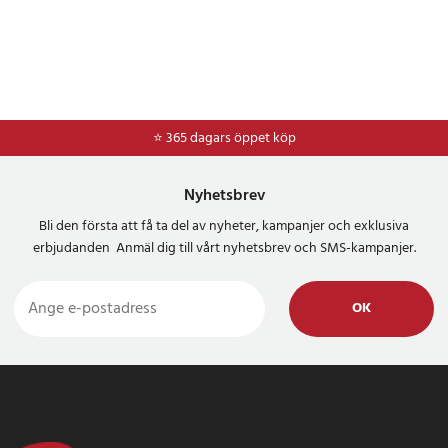
⭐ 365 dagars öppet köp
⭐
Frakt 49kr *
Nyhetsbrev
Bli den första att få ta del av nyheter, kampanjer och exklusiva
erbjudanden Anmäl dig till vårt nyhetsbrev och SMS-kampanjer.
OK