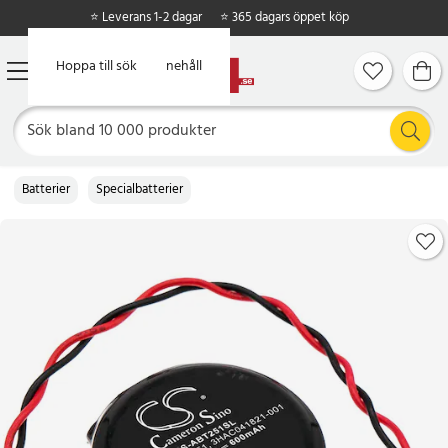
⭐ Leverans 1-2 dagar
⭐ 365 dagars öppet köp
Hoppa till huvudinnehåll
Hoppa till sök
Batterier
Specialbatterier