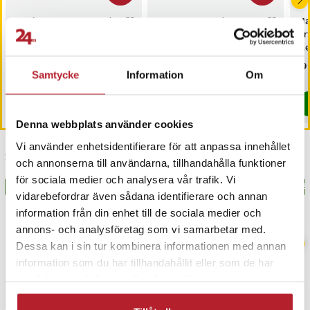
Gaming musmatta med
Lazy Susan Rund
Mak
RGB-belysning och
snurrlåda för kylskåpet
air
vintergatsdesign - 70x30
29 cm i PET-plast
Me
Nuvarande pris
149 kr
:
Nuvarande pris
109 kr
:
Pri
69 
279 kr
169 kr
149 kr
Tidigare pris
:
279 kr
109 kr
Tidigare pris
:
169 kr
Samtycke
Information
Om
I lager, levereras inom 1-2 vardagar
I lager, levereras inom 1-2 vardagar
Köp
Köp
Denna webbplats använder cookies
Vi använder enhetsidentifierare för att anpassa innehållet
Senast besökta
och annonserna till användarna, tillhandahålla funktioner
för sociala medier och analysera vår trafik. Vi
BÄSTSÄLJARE
BÄS
vidarebefordrar även sådana identifierare och annan
information från din enhet till de sociala medier och
annons- och analysföretag som vi samarbetar med.
Dessa kan i sin tur kombinera informationen med annan
information som du har tillhandahållit eller som de har
samlat in när du har använt deras tjänster.