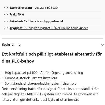
Expressleverans
- Leverans på 1 dag*
Frakt 49 kr
Säkerhet
- Certifierade av Trygg e-handel
Trygghet
- 30 dagars prisgaranti - Över 1 miljon nöjda kunder
Beskrivning
Ett kraftfullt och pålitligt etablerat alternativ för
dina PLC-behov
Hög kapacitet på 600mAh för långvarig användning
Kompakt storlek, lätt att installera
Som standard icke-uppladdningsbar lithiumtyp
Detta ersättningsbatteri är designat för att leverera stabil ström
och pålitlighet i ABB:s PLC-system. Den kompakta storleken och
lätta vikten gör det enkelt att byta ut utan besvär.