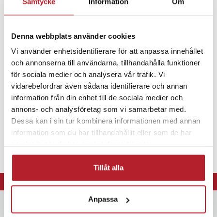
Samtycke
Information
Om
Allen Bradley (Series B) 1756-L65/B
Allen Bradley (Series B) 1756-L6X/B
Allen Bradley (Series B) 1756-LSP
Fortsätt att fynda
Denna webbplats använder cookies
Allen Bradley (Series B) 5561
Batterier
Specialbatterier
Allen Bradley (Series B) 5562
Vi använder enhetsidentifierare för att anpassa innehållet
Allen Bradley (Series B) 5563
och annonserna till användarna, tillhandahålla funktioner
Allen Bradley (Series B) 5564
för sociala medier och analysera vår trafik. Vi
Allen Bradley ControlLogix 5561
vidarebefordrar även sådana identifierare och annan
Allen Bradley ControlLogix 5562
information från din enhet till de sociala medier och
Allen Bradley ControlLogix 5563
annons- och analysföretag som vi samarbetar med.
Allen Bradley ControlLogix 5564
Dessa kan i sin tur kombinera informationen med annan
information som du har tillhandahållit eller som de har
samlat in när du har använt deras tjänster.
Delnummer
Allen Bradley 1756-BA2
Tillåt alla
Artikelnummer
:
API-111638
⭐ 365 dagars öppet köp
Anpassa
Nyhetsbrev