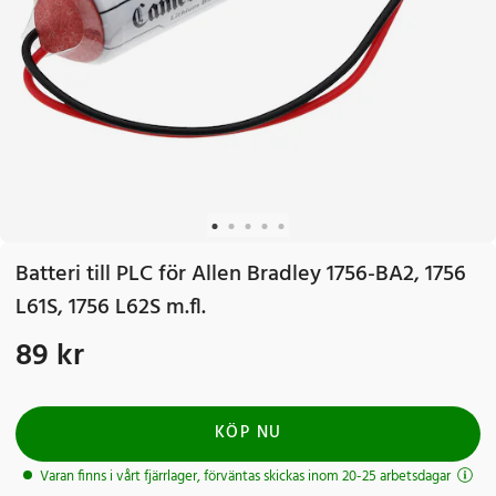
Batteri till PLC för Allen Bradley 1756-BA2, 1756
L61S, 1756 L62S m.fl.
89 kr
Pris
:
89 kr
KÖP NU
Varan finns i vårt fjärrlager, förväntas skickas inom 20-25 arbetsdagar