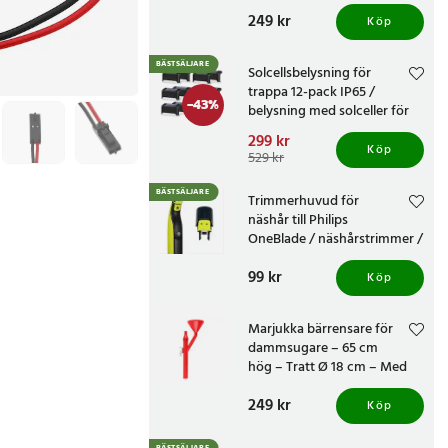
knivvässare med fasta
Pris
249 kr
:
249 kr
vinklar
Köp
BÄSTSÄLJARE
Solcellsbelysning för
trappa 12-pack IP65 /
-
43
%
belysning med solceller för
altan och staket /
Nuvarande pris
299 kr
:
trappbelysning
Köp
299 kr
Tidigare pris
:
529 kr
529 kr
BÄSTSÄLJARE
Trimmerhuvud för
näshår till Philips
OneBlade / näshårstrimmer /
nästrimmerhuvud
Pris
99 kr
:
99 kr
Köp
Marjukka bärrensare för
dammsugare – 65 cm
hög – Tratt Ø 18 cm – Med
två munstycken
Pris
249 kr
:
249 kr
Köp