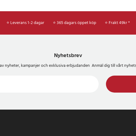
⭐ Leverans 1-2 dagar
⭐ 365 dagars öppet köp
⭐
Frakt 49kr *
Nyhetsbrev
del av nyheter, kampanjer och exklusiva erbjudanden Anmäl dig till vårt nyh