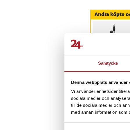
Delnummer
Andra köpte o
Allen Bradley LS14
Allen Bradley 209
Artikelnummer
:
API-1
Samtycke
AutoSky 4-i-1
billaddare med
utdragbara Lightni
Denna webbplats använder 
och USB-C-kablar
Pris
339 kr
:
339 kr
Vi använder enhetsidentifierar
I lager, levereras 
sociala medier och analysera 
till de sociala medier och a
Köp
med annan information som du 
Senast besökta