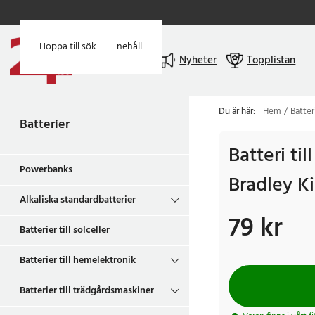
Hoppa till huvudinnehåll
Hoppa till sök
Meny
Nyheter
Topplistan
Du är här:
Hem
Batter
Batterier
Batteri til
Powerbanks
Bradley K
Alkaliska standardbatterier
79 kr
Pris
:
79 kr
Batterier till solceller
Batterier till hemelektronik
Batterier till trädgårdsmaskiner