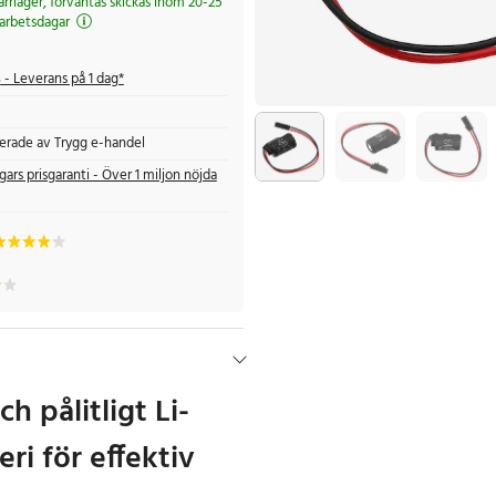
järrlager, förväntas skickas inom 20-25
arbetsdagar
s
- Leverans på 1 dag*
fierade av Trygg e-handel
gars prisgaranti - Över 1 miljon nöjda
ch pålitligt Li-
ri för effektiv