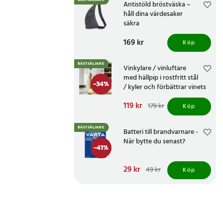
BÄSTSÄLJARE
Antistöld bröstväska –
håll dina värdesaker
säkra
Pris
169 kr
:
169 kr
Köp
BÄSTSÄLJARE
Vinkylare / vinluftare
med hällpip i rostfritt stål
-
34
%
/ kyler och förbättrar vinets
smak
Nuvarande pris
119 kr
:
179 kr
Köp
119 kr
Tidigare pris
:
179 kr
BÄSTSÄLJARE
Batteri till brandvarnare -
När bytte du senast?
-
41
%
Nuvarande pris
29 kr
:
49 kr
Köp
29 kr
Tidigare pris
:
49 kr