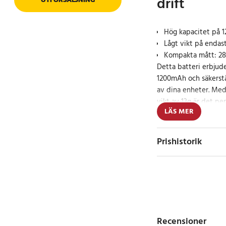
drift
Hög kapacitet på 
Lågt vikt på endast
Kompakta mått: 28,
Detta batteri erbjud
1200mAh och säkerstäl
av dina enheter. Med
vikt av 13g är det pe
LÄS MER
utrymme och vikt är 
Specifikation
Prishistorik
- Kapacitet: 1200mA
- Spänning: 3.6V
- Typ: Li-SOCl2
Kompatibla modell
Allen Bradley Kine
Recensioner