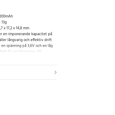
1200mAh
 13g
7 x 17,2 x 14,8 mm
er en imponerande kapacitet på
ler långvarig och effektiv drift
 en spänning på 3,6V och en låg
rfekt för applikationer där
avgörande faktorer.
h
er
tix 2000