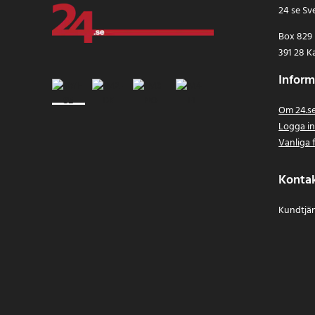
24 se Sv
Box 829
391 28 K
Inform
Om 24.s
Logga i
Vanliga 
Konta
Kundtjän