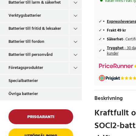
Varan finns i vårt f
Batterier till larm & säkerhet
Verktygsbatterier
Expressleveran
Batterier till fritid & leksaker
Frakt 49 kr
Säkerhet
- Certi
Batterier till fordon
Trygghet
- 30 da
kunder
Batterier till personvård
Företagsprodukter
Specialbatterier
Övriga batterier
Beskrivning
Kraftfullt o
PRISGARANTI
SOCl2-batte
UTFÖRSÄLJNING