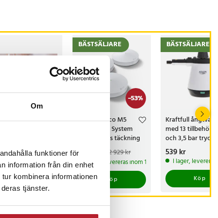
BÄSTSÄLJARE
BÄSTSÄLJARE
-
53
%
Om
debevis
TP-Link Deco M5
Kraftfull ångtvätt
ellövernattning
Wi-Fi Mesh System
med 13 tillbehör
med sömlös täckning
och 3,5 bar tryck
och AC1300-hastighet
s
00 kr
:
1 500 kr
Nuvarande pris
1 369 kr
:
Pris
539 kr
:
539 kr
2 929 kr
andahålla funktioner för
1 369 kr
Tidigare pris
:
 lager, levereras inom 1-2 vardagar
I lager, leverera
I lager, levereras inom 1-2 vardagar
2 929 kr
n information från din enhet
 tur kombinera informationen
Köp
Köp
Köp
deras tjänster.