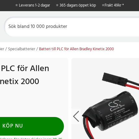
⭐ Leverans 1-2 dagar
⭐ 365 dagars öppet köp
⭐
Frakt 49kr *
ier
Specialbatterier
Batteri till PLC för Allen Bradley Kinetix 2000
l PLC för Allen
inetix 2000
KÖP NU