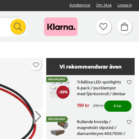
Kundservice
Om 24.se
Logga in
Vi rekommenderar även
BÄSTSÄLJARE
Trådlösa LED-spotlights
6-pack / pucklampor
-
33
%
med fjärrkontroll / dimbar
skåpbelysning
Nuvarande pris
199 kr
:
299 kr
Köp
199 kr
Tidigare pris
:
299 kr
BÄSTSÄLJARE
Rullande knivslip /
magnetiskt slipstöd /
diamantbryne 400/1000 /