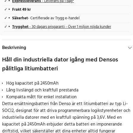
Expressleverans
- Leverans på 1 dag*
Frakt 49 kr
Säkerhet
- Certifierade av Trygg e-handel
Trygghet
- 30 dagars prisgaranti - Över 1 miljon nöjda kunder
Beskrivning
Håll din industriella dator igång med Densos
pålitliga litiumbatteri
Hög kapacitet på 2450mAh
Lång livslängd och kraftfull prestanda
Kompakta mått för enkel installation
Detta ersättningsbatteri från Denso är ett litiumbatteri av typ Li-
SOCl2, designat för att driva programmerbara logikstyrenheter och
industriella datorer med en kraftfull spänning på 3,6V. Med en
kapacitet på 2450mAh erbjuder detta batteri en imponerande
driftstid, vilket säkerställer att dina enheter alltid fungerar