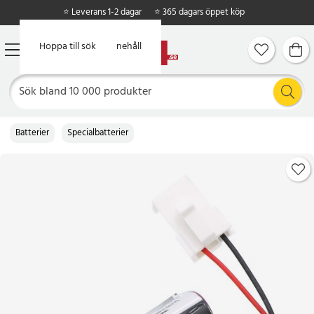
⭐ Leverans 1-2 dagar
⭐ 365 dagars öppet köp
Hoppa till huvudinnehåll
Hoppa till sök
Batterier
Specialbatterier