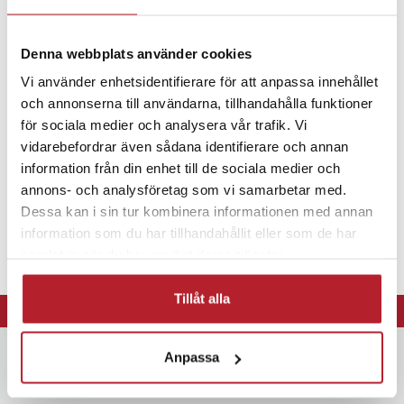
Fortsätt att fynda
Denna webbplats använder cookies
Batterier
Specialbatterier
Vi använder enhetsidentifierare för att anpassa innehållet
och annonserna till användarna, tillhandahålla funktioner
för sociala medier och analysera vår trafik. Vi
vidarebefordrar även sådana identifierare och annan
information från din enhet till de sociala medier och
annons- och analysföretag som vi samarbetar med.
Dessa kan i sin tur kombinera informationen med annan
information som du har tillhandahållit eller som de har
samlat in när du har använt deras tjänster.
Tillåt alla
⭐ 365 dagars öppet köp
Anpassa
Nyhetsbrev
Bli den första att få ta del av nyheter, kampanjer och exklusiva