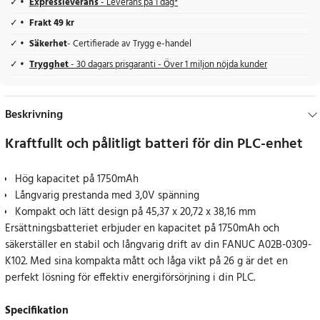
Expressleverans
- Leverans på 1 dag*
Frakt 49 kr
Säkerhet
- Certifierade av Trygg e-handel
Trygghet
- 30 dagars prisgaranti - Över 1 miljon nöjda kunder
Beskrivning
Kraftfullt och pålitligt batteri för din PLC-enhet
Hög kapacitet på 1750mAh
Långvarig prestanda med 3,0V spänning
Kompakt och lätt design på 45,37 x 20,72 x 38,16 mm
Ersättningsbatteriet erbjuder en kapacitet på 1750mAh och
säkerställer en stabil och långvarig drift av din FANUC A02B-0309-
K102. Med sina kompakta mått och låga vikt på 26 g är det en
perfekt lösning för effektiv energiförsörjning i din PLC.
Specifikation