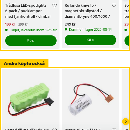
Trådlösa LED-spotlights
Rullande knivslip /
Sol
6-pack / pucklampor
magnetiskt slipstöd /
tra
med fjärrkontroll / dimbar
diamantbryne 400/1000 /
bel
skåpbelysning
knivvässare med fasta vinklar
alt
Nuvarande pris
199 kr
:
Pris
249 kr
:
249 kr
Nu
299
299 kr
tr
199 kr
Tidigare pris
:
299 kr
299
Kommer i lager 2026-08-14
I lager, levereras inom 1-2 vardagar
Köp
Köp
Andra köpte också