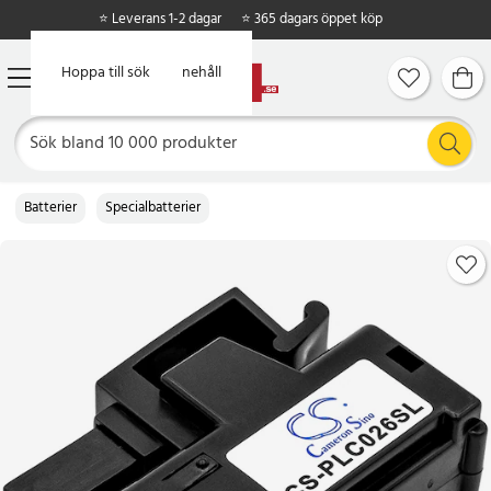
⭐ Leverans 1-2 dagar
⭐ 365 dagars öppet köp
Hoppa till huvudinnehåll
Hoppa till sök
Batterier
Specialbatterier