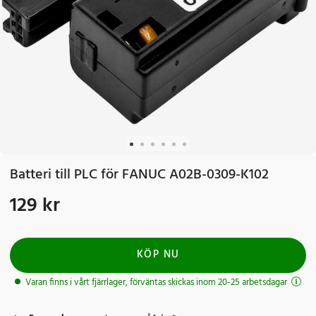
Batteri till PLC för FANUC A02B-0309-K102
129 kr
Pris
:
129 kr
KÖP NU
Varan finns i vårt fjärrlager, förväntas skickas inom 20-25 arbetsdagar