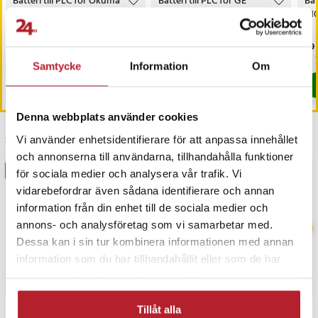
Batteri till PLC för Okuma
Batteri till PLC för GE
Bat
OSP-200, OSP-P200M
Fanuc D100, D100
41
programmable logic
controllers, D100-AB10
Pris
569 kr
:
569 kr
Pris
69 kr
:
69 kr
Pri
79 
Kommer i lager 2026-08-28
Varan finns i vårt fjärrlager, förväntas
Samtycke
Information
Om
Köp
Köp
Denna webbplats använder cookies
Senast besökta
Vi använder enhetsidentifierare för att anpassa innehållet
och annonserna till användarna, tillhandahålla funktioner
BÄSTSÄLJARE
BÄSTSÄLJARE
för sociala medier och analysera vår trafik. Vi
vidarebefordrar även sådana identifierare och annan
information från din enhet till de sociala medier och
annons- och analysföretag som vi samarbetar med.
Dessa kan i sin tur kombinera informationen med annan
information som du har tillhandahållit eller som de har
samlat in när du har använt deras tjänster.
Tillåt alla