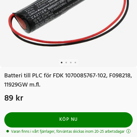
Batteri till PLC för FDK 1070085767-102, F098218,
11929GW m.fl.
89 kr
Pris
:
89 kr
KÖP NU
Varan finns i vårt fjärrlager, förväntas skickas inom 20-25 arbetsdagar