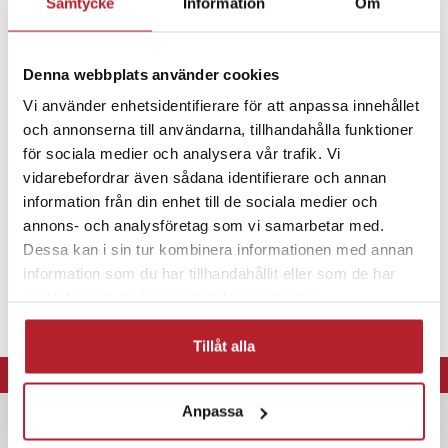
Samtycke
Information
Om
Bosch MEM 5
Bosch G107
Fortsätt att fynda
Denna webbplats använder cookies
Batterier
Specialbatterier
Delnummer
Vi använder enhetsidentifierare för att anpassa innehållet
FDK 2CR14250SE
och annonserna till användarna, tillhandahålla funktioner
Bosch 49753
för sociala medier och analysera vår trafik. Vi
vidarebefordrar även sådana identifierare och annan
Artikelnummer
:
API-111728
information från din enhet till de sociala medier och
annons- och analysföretag som vi samarbetar med.
Dessa kan i sin tur kombinera informationen med annan
information som du har tillhandahållit eller som de har
samlat in när du har använt deras tjänster.
Tillåt alla
⭐ 365 dagars öppet köp
Anpassa
Nyhetsbrev