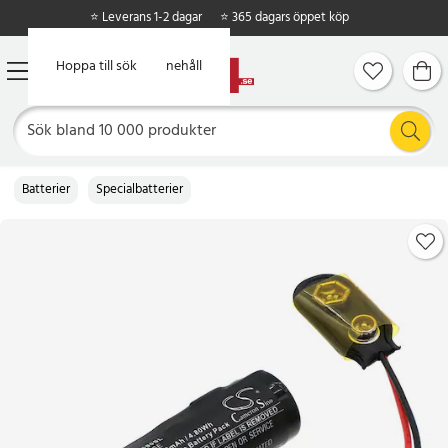
⭐ Leverans 1-2 dagar
⭐ 365 dagars öppet köp
Hoppa till huvudinnehåll
Hoppa till sök
Batterier
Specialbatterier