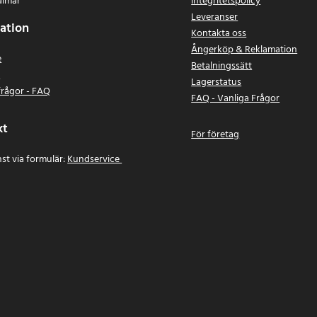
almar
Integritetspolicy
Leveranser
ation
Kontakta oss
Ångerköp & Reklamation
e
Betalningssätt
n
Lagerstatus
frågor - FAQ
FAQ - Vanliga Frågor
kt
För företag
st via formulär:
Kundservice