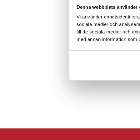
Recensioner
Kompatibla modell
Denna webbplats använder 
GE Fanuc D100
Vi använder enhetsidentifierar
GE Fanuc D100 prog
sociala medier och analysera 
GE Fanuc D100-AB
till de sociala medier och a
med annan information som du 
Delnummer
GE Fanuc B9670CH
GE Fanuc D100-AB
GE Fanuc EX2040-
GE Fanuc EX2040P
GE Fanuc EX2040P
Artikelnummer
:
API-1