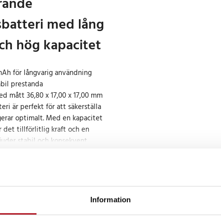
rande
sbatteri med lång
och hög kapacitet
mAh för långvarig användning
abil prestanda
d mått 36,80 x 17,00 x 17,00 mm
ri är perfekt för att säkerställa
gerar optimalt. Med en kapacitet
et tillförlitlig kraft och en
juder stabil och konsekvent
h
Information