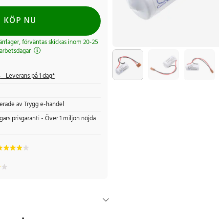
KÖP NU
järrlager, förväntas skickas inom 20-25
arbetsdagar
s
- Leverans på 1 dag*
fierade av Trygg e-handel
gars prisgaranti - Över 1 miljon nöjda