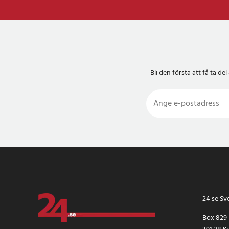
Bli den första att få ta 
24 se Sv
Box 829