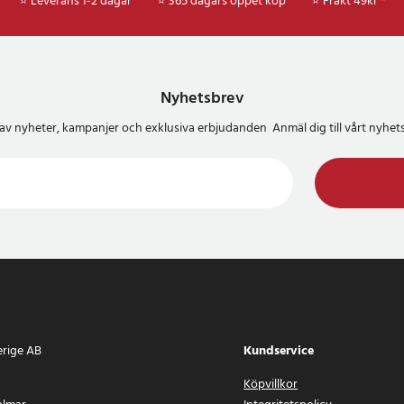
⭐ Leverans 1-2 dagar
⭐ 365 dagars öppet köp
⭐
Frakt 49kr *
Nyhetsbrev
del av nyheter, kampanjer och exklusiva erbjudanden Anmäl dig till vårt nyh
erige AB
Kundservice
Köpvillkor