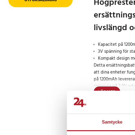
Högpreste
ersättning
livslängd 
Kapacitet på 1200
3V spänning för st
Kompakt design me
Detta ersättningsbatte
att dina enheter fun
på 1200mAh levererar d
spänning på 3,0V erb
LÄS MER
användning.
Specifikation
Prishistorik
- Kapacitet: 1200mA
- Spänning: 3.0V
Samtycke
- Typ: Li-MnO2