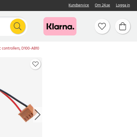
Kundservice
Om 24.se
Logga in
c controllers, D100-AB10