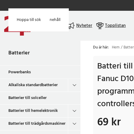
Hoppa till huvudinnehåll
Hoppa till sök
Meny
Nyheter
Topplistan
Du är här:
Hem
Batter
Batterier
Batteri til
Powerbanks
Fanuc D10
Alkaliska standardbatterier
programma
Batterier till solceller
controller
Batterier till hemelektronik
69 kr
Pris
:
69 kr
Batterier till trädgårdsmaskiner