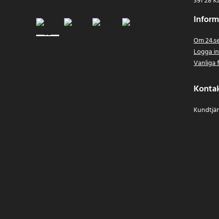
391 28 K
Inform
Om 24.s
Logga i
Vanliga 
Konta
Kundtjän