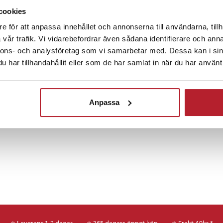
er
cookies
e för att anpassa innehållet och annonserna till användarna, tillh
rammable logic controllers
vår trafik. Vi vidarebefordrar även sådana identifierare och anna
10
nnons- och analysföretag som vi samarbetar med. Dessa kan i sin
Fortsätt att fynda
har tillhandahållit eller som de har samlat in när du har använt 
Batterier
Specialbatt
10
Anpassa
PBAT
BAT
BATT
11759