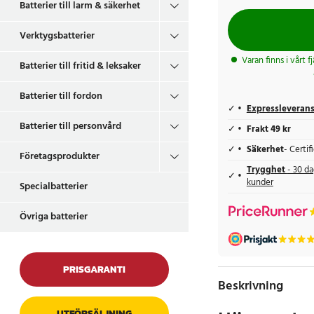
Batterier till larm & säkerhet
Verktygsbatterier
Varan finns i vårt f
Batterier till fritid & leksaker
Batterier till fordon
Expressleveran
Batterier till personvård
Frakt 49 kr
Säkerhet
- Certi
Företagsprodukter
Trygghet
- 30 da
kunder
Specialbatterier
Övriga batterier
PRISGARANTI
Beskrivning
UTFÖRSÄLJNING