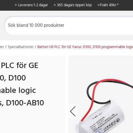
⭐ Leverans 1-2 dagar
⭐ 365 dagars öppet köp
⭐
Frakt 49kr *
ier
Specialbatterier
Batteri till PLC för GE Fanuc D100, D100 programmable logi
l PLC för GE
0, D100
ble logic
s, D100-AB10