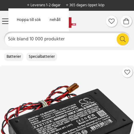
⭐ Leverans 1-2 dagar
⭐ 365 dagars öppet köp
Hoppa till huvudinnehåll
Hoppa till sök
Batterier
Specialbatterier