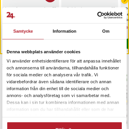
iCarsoft CR MAX OBD /
Värdebevis
TP
OBD2 felkodsläsare /
Hotellövernattning
Me
bildiagnosverktyg /
sö
diagnosverktyg för bil
AC
Nuvarande pris
3 698 kr
:
Pris
1 500 kr
:
1 500 kr
Nu
1 3
3 999 kr
3 698 kr
Tidigare pris
:
3 999 kr
1 3
Samtycke
Information
Om
I lager, levereras inom 1-2 vardagar
I lager, levereras inom 1-2 vardagar
Köp
Köp
Denna webbplats använder cookies
Vi använder enhetsidentifierare för att anpassa innehållet
Senast besökta
och annonserna till användarna, tillhandahålla funktioner
för sociala medier och analysera vår trafik. Vi
BÄS
vidarebefordrar även sådana identifierare och annan
information från din enhet till de sociala medier och
annons- och analysföretag som vi samarbetar med.
Dessa kan i sin tur kombinera informationen med annan
information som du har tillhandahållit eller som de har
samlat in när du har använt deras tjänster.