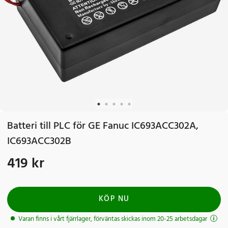
Batteri till PLC för GE Fanuc IC693ACC302A,
IC693ACC302B
419 kr
Pris
:
419 kr
KÖP NU
Varan finns i vårt fjärrlager, förväntas skickas inom 20-25 arbetsdagar