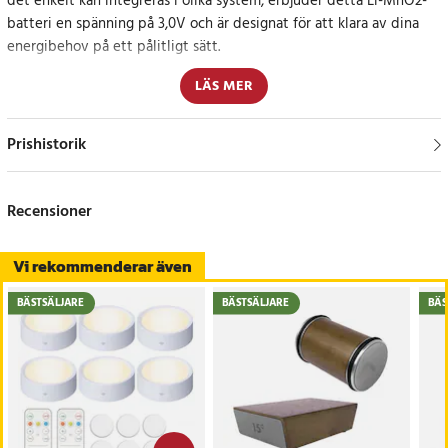
det enkelt kan integreras i olika system, erbjuder detta Li-MnO2-
batteri en spänning på 3,0V och är designat för att klara av dina
energibehov på ett pålitligt sätt.
LÄS MER
Specifikation
- Kapacitet: 15000mAh
- Spänning: 3.0V
Prishistorik
- Typ: Li-MnO2
Kompatibla modeller
Recensioner
GE Fanuc IC693ACC302A
GE Fanuc IC693ACC302B
Vi rekommenderar även
BÄSTSÄLJARE
BÄSTSÄLJARE
BÄS
Delnummer
Artikelnummer
:
API-111671