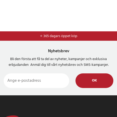
⭐ 365 dagars öppet köp
⭐
Frakt 49kr *
Nyhetsbrev
Bli den första att få ta del av nyheter, kampanjer och exklusiva
erbjudanden Anmäl dig till vårt nyhetsbrev och SMS-kampanjer.
OK