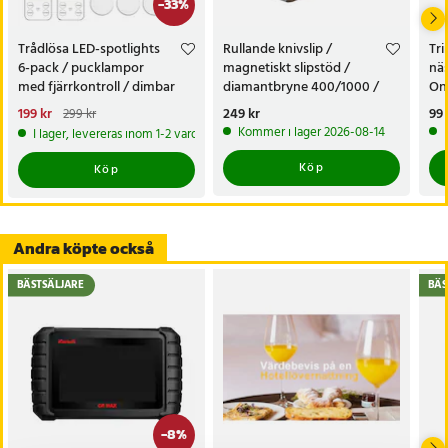
-
33
%
Trådlösa LED-spotlights
Rullande knivslip /
Tr
6-pack / pucklampor
magnetiskt slipstöd /
näs
med fjärrkontroll / dimbar
diamantbryne 400/1000 /
On
skåpbelysning
knivvässare med fasta vinklar
nä
Nuvarande pris
199 kr
:
Pris
249 kr
:
249 kr
Pri
99 
299 kr
199 kr
Tidigare pris
:
299 kr
Kommer i lager 2026-08-14
I lager, levereras inom 1-2 vardagar
Köp
Köp
Andra köpte också
BÄSTSÄLJARE
BÄS
-
8
%