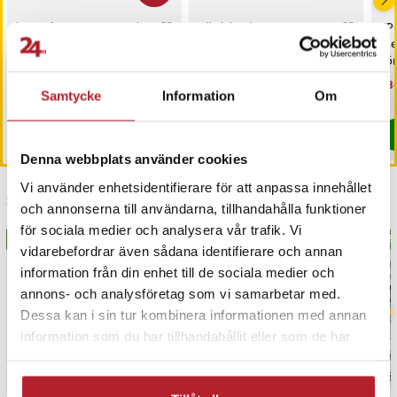
Honeywell CASE2
Honeywell CASE3
iCarsoft CR MAX OBD /
Värdebevis
TP
Honeywell CASE6
OBD2 felkodsläsare /
Hotellövernattning
Me
bildiagnosverktyg /
sö
Honeywell ASIC JASIC-600
diagnosverktyg för bil
AC
Nuvarande pris
3 698 kr
:
Pris
1 500 kr
:
1 500 kr
Nu
1 3
3 999 kr
3 698 kr
Tidigare pris
:
3 999 kr
1 3
Samtycke
Information
Om
I lager, levereras inom 1-2 vardagar
I lager, levereras inom 1-2 vardagar
Delnummer
Köp
Köp
Honeywell WEB-201
Denna webbplats använder cookies
Honeywell CP-201
Honeywell ASIC600
Vi använder enhetsidentifierare för att anpassa innehållet
Senast besökta
Honeywell NPB-BATT
och annonserna till användarna, tillhandahålla funktioner
Sanik 1509
för sociala medier och analysera vår trafik. Vi
BÄSTSÄLJARE
BÄS
vidarebefordrar även sådana identifierare och annan
Artikelnummer
:
API-111683
information från din enhet till de sociala medier och
annons- och analysföretag som vi samarbetar med.
Dessa kan i sin tur kombinera informationen med annan
information som du har tillhandahållit eller som de har
samlat in när du har använt deras tjänster.