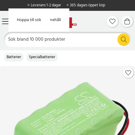
⭐ Leverans 1-2 dagar
⭐ 365 dagars öppet köp
Hoppa till huvudinnehåll
Hoppa till sök
Batterier
Specialbatterier