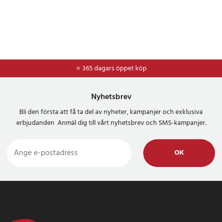
⭐ 365 dagars öppet köp
⭐
Frakt 49kr *
Nyhetsbrev
Bli den första att få ta del av nyheter, kampanjer och exklusiva
erbjudanden Anmäl dig till vårt nyhetsbrev och SMS-kampanjer.
OK