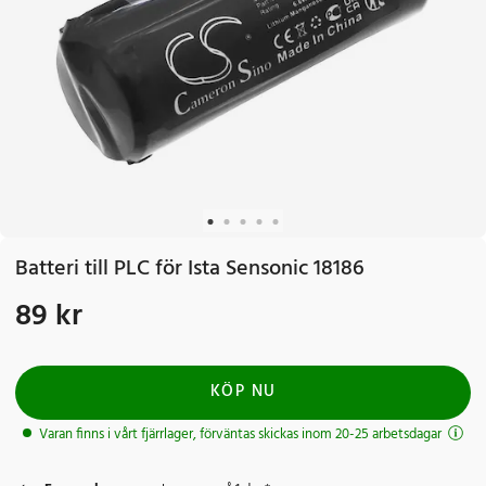
Batteri till PLC för Ista Sensonic 18186
89 kr
Pris
:
89 kr
KÖP NU
Varan finns i vårt fjärrlager, förväntas skickas inom 20-25 arbetsdagar