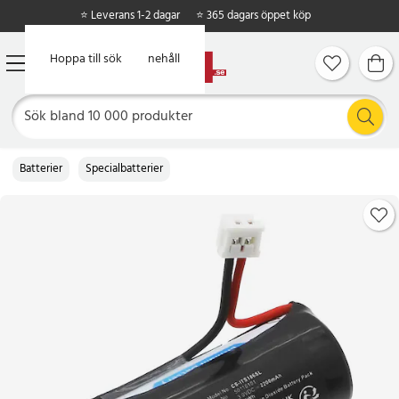
⭐ Leverans 1-2 dagar
⭐ 365 dagars öppet köp
Hoppa till huvudinnehåll
Hoppa till sök
Batterier
Specialbatterier