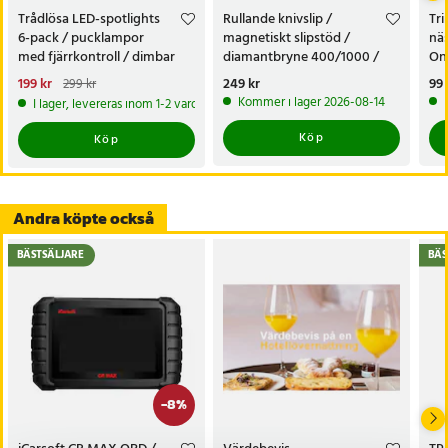
Trådlösa LED-spotlights
Rullande knivslip /
Tr
6-pack / pucklampor
magnetiskt slipstöd /
näs
med fjärrkontroll / dimbar
diamantbryne 400/1000 /
On
skåpbelysning
knivvässare med fasta vinklar
nä
Nuvarande pris
199 kr
:
Pris
249 kr
:
249 kr
Pri
99 
299 kr
199 kr
Tidigare pris
:
299 kr
Kommer i lager 2026-08-14
I lager, levereras inom 1-2 vardagar
Köp
Köp
Andra köpte också
BÄSTSÄLJARE
BÄS
-
8
%