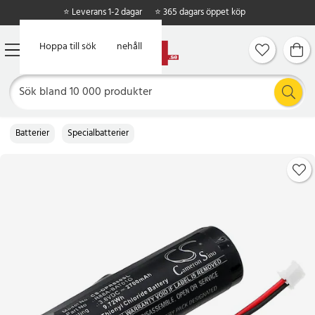
⭐ Leverans 1-2 dagar
⭐ 365 dagars öppet köp
Hoppa till huvudinnehåll
Hoppa till sök
Batterier
Specialbatterier