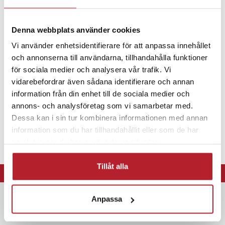
Fortsätt att fynda
Denna webbplats använder cookies
Batterier
Specialbatterier
Vi använder enhetsidentifierare för att anpassa innehållet
och annonserna till användarna, tillhandahålla funktioner
för sociala medier och analysera vår trafik. Vi
vidarebefordrar även sådana identifierare och annan
information från din enhet till de sociala medier och
annons- och analysföretag som vi samarbetar med.
Dessa kan i sin tur kombinera informationen med annan
information som du har tillhandahållit eller som de har
samlat in när du har använt deras tjänster.
Tillåt alla
⭐ 365 dagars öppet köp
Anpassa
Nyhetsbrev
Bli den första att få ta del av nyheter, kampanjer och exklusiva