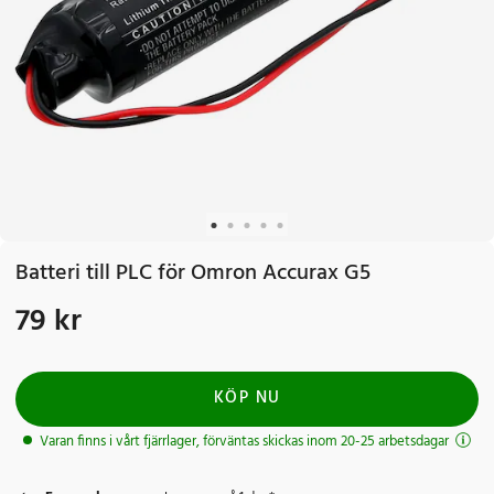
Batteri till PLC för Omron Accurax G5
79 kr
Pris
:
79 kr
KÖP NU
Varan finns i vårt fjärrlager, förväntas skickas inom 20-25 arbetsdagar