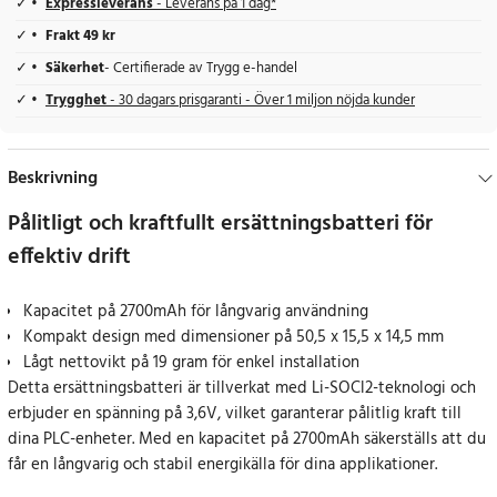
Expressleverans
- Leverans på 1 dag*
Frakt 49 kr
Säkerhet
- Certifierade av Trygg e-handel
Trygghet
- 30 dagars prisgaranti - Över 1 miljon nöjda kunder
Beskrivning
Pålitligt och kraftfullt ersättningsbatteri för
effektiv drift
Kapacitet på 2700mAh för långvarig användning
Kompakt design med dimensioner på 50,5 x 15,5 x 14,5 mm
Lågt nettovikt på 19 gram för enkel installation
Detta ersättningsbatteri är tillverkat med Li-SOCl2-teknologi och
erbjuder en spänning på 3,6V, vilket garanterar pålitlig kraft till
dina PLC-enheter. Med en kapacitet på 2700mAh säkerställs att du
får en långvarig och stabil energikälla för dina applikationer.