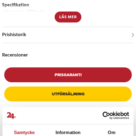
Specifikation
- Kapacitet: 2700mAh
LÄS MER
- Spänning: 3.6V
- Typ: Li-SOCl2
Prishistorik
Kompatibla modeller
Omron Accurax G5
Recensioner
Delnummer
Omron R88A-BAT01G
PRISGARANTI
Artikelnummer
:
API-111740
UTFÖRSÄLJNING
Samtycke
Information
Om