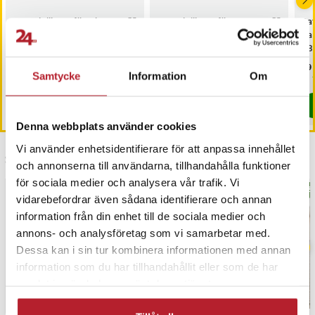
Batteri till PLC för Okuma
Batteri till PLC för Denso
Bat
OSP-200, OSP-P200M
410076-0041
Ca
A3
Po
Pris
569 kr
:
569 kr
Pris
79 kr
:
79 kr
Pri
69 
Samtycke
Information
Om
Kommer i lager 2026-08-28
Varan finns i vårt fjärrlager, förväntas
Köp
Köp
Denna webbplats använder cookies
Vi använder enhetsidentifierare för att anpassa innehållet
Senast besökta
och annonserna till användarna, tillhandahålla funktioner
för sociala medier och analysera vår trafik. Vi
BÄSTSÄLJARE
BÄS
vidarebefordrar även sådana identifierare och annan
information från din enhet till de sociala medier och
annons- och analysföretag som vi samarbetar med.
Dessa kan i sin tur kombinera informationen med annan
information som du har tillhandahållit eller som de har
samlat in när du har använt deras tjänster.