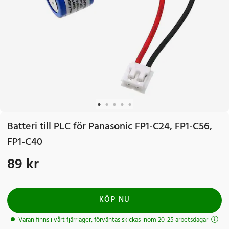
Batteri till PLC för Panasonic FP1-C24, FP1-C56,
FP1-C40
89 kr
Pris
:
89 kr
KÖP NU
Varan finns i vårt fjärrlager, förväntas skickas inom 20-25 arbetsdagar