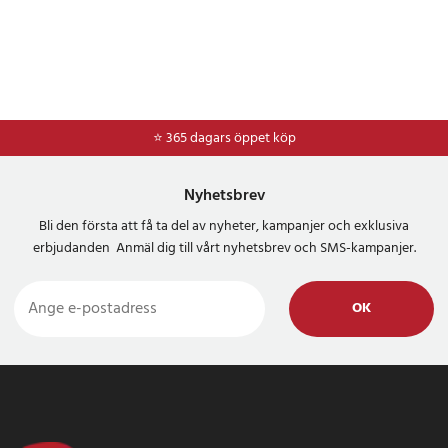
⭐ 365 dagars öppet köp
⭐
Frakt 49kr *
Nyhetsbrev
Bli den första att få ta del av nyheter, kampanjer och exklusiva
erbjudanden Anmäl dig till vårt nyhetsbrev och SMS-kampanjer.
OK