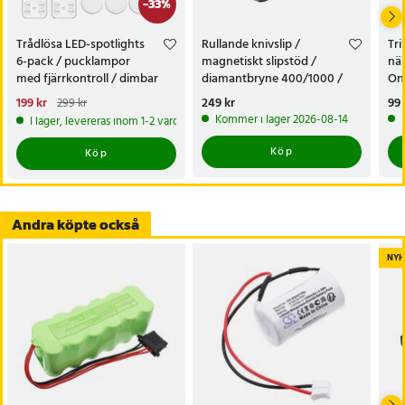
-
33
%
Trådlösa LED-spotlights
Rullande knivslip /
Tr
6-pack / pucklampor
magnetiskt slipstöd /
näs
med fjärrkontroll / dimbar
diamantbryne 400/1000 /
On
skåpbelysning
knivvässare med fasta vinklar
nä
Nuvarande pris
199 kr
:
Pris
249 kr
:
249 kr
Pri
99 
299 kr
199 kr
Tidigare pris
:
299 kr
Kommer i lager 2026-08-14
I lager, levereras inom 1-2 vardagar
Köp
Köp
Andra köpte också
NYH