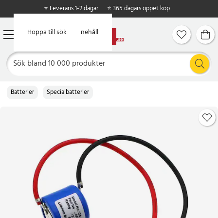
⭐ Leverans 1-2 dagar
⭐ 365 dagars öppet köp
Hoppa till huvudinnehåll
Hoppa till sök
Batterier
Specialbatterier