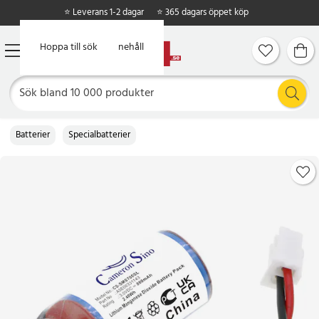
⭐ Leverans 1-2 dagar
⭐ 365 dagars öppet köp
Hoppa till huvudinnehåll
Hoppa till sök
Batterier
Specialbatterier