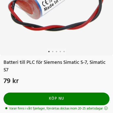
Batteri till PLC för Siemens Simatic S-7, Simatic
S7
79 kr
Pris
:
79 kr
KÖP NU
Varan finns i vårt fjärrlager, förväntas skickas inom 20-25 arbetsdagar