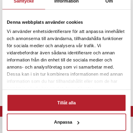
Samtycke
Information
Om
Fortsätt att fynda
Denna webbplats använder cookies
Batterier
Specialbatterier
Vi använder enhetsidentifierare för att anpassa innehållet
och annonserna till användarna, tillhandahålla funktioner
för sociala medier och analysera vår trafik. Vi
vidarebefordrar även sådana identifierare och annan
information från din enhet till de sociala medier och
annons- och analysföretag som vi samarbetar med.
Dessa kan i sin tur kombinera informationen med annan
information som du har tillhandahållit eller som de har
samlat in när du har använt deras tjänster.
Tillåt alla
⭐ 365 dagars öppet köp
Anpassa
Nyhetsbrev