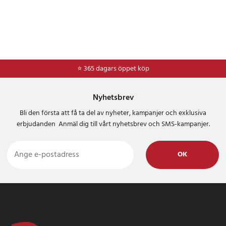
⭐ 365 dagars öppet köp
⭐
Frakt 49kr *
Nyhetsbrev
Bli den första att få ta del av nyheter, kampanjer och exklusiva
erbjudanden Anmäl dig till vårt nyhetsbrev och SMS-kampanjer.
OK