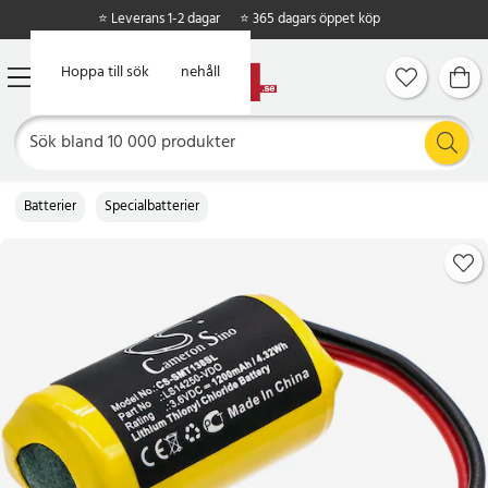
⭐ Leverans 1-2 dagar
⭐ 365 dagars öppet köp
Hoppa till huvudinnehåll
Hoppa till sök
Batterier
Specialbatterier