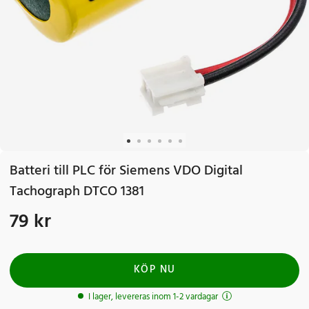
Batteri till PLC för Siemens VDO Digital
Tachograph DTCO 1381
79 kr
Pris
:
79 kr
KÖP NU
I lager, levereras inom 1-2 vardagar