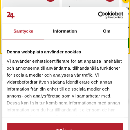
iCarsoft CR MAX OBD /
Trådlösa LED-spotlights
Vä
OBD2 felkodsläsare /
6-pack / pucklampor
Hot
bildiagnosverktyg /
med fjärrkontroll / dimbar
diagnosverktyg för bil
skåpbelysning
Nuvarande pris
3 698 kr
:
Nuvarande pris
199 kr
:
Pri
1 5
3 999 kr
299 kr
3 698 kr
Tidigare pris
:
3 999 kr
199 kr
Tidigare pris
:
299 kr
Samtycke
Information
Om
I lager, levereras inom 1-2 vardagar
I lager, levereras inom 1-2 vardagar
Köp
Köp
Denna webbplats använder cookies
Vi använder enhetsidentifierare för att anpassa innehållet
Senast besökta
och annonserna till användarna, tillhandahålla funktioner
för sociala medier och analysera vår trafik. Vi
BÄSTSÄLJARE
BÄSTSÄLJARE
vidarebefordrar även sådana identifierare och annan
information från din enhet till de sociala medier och
annons- och analysföretag som vi samarbetar med.
Dessa kan i sin tur kombinera informationen med annan
information som du har tillhandahållit eller som de har
samlat in när du har använt deras tjänster.