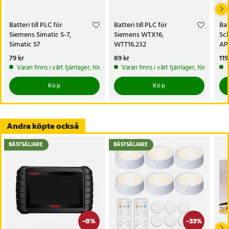
Batteri till PLC för
Batteri till PLC för
Bat
Siemens Simatic S-7,
Siemens WTX16,
Sc
Simatic S7
WTT16.232
AP
Acc
Pris
79 kr
:
79 kr
Pris
89 kr
:
89 kr
Pri
119
Varan finns i vårt fjärrlager, förväntas skickas inom 20-25 arbetsdagar
Varan finns i vårt fjärrlager, förväntas
Köp
Köp
Andra köpte också
BÄSTSÄLJARE
BÄSTSÄLJARE
-
8
%
-
33
%