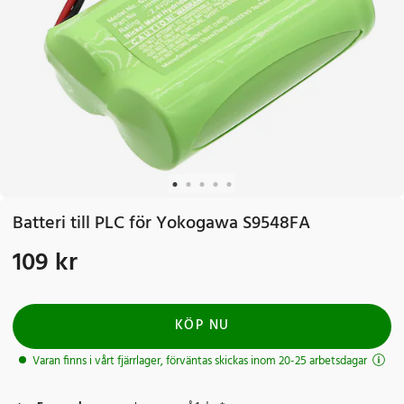
Batteri till PLC för Yokogawa S9548FA
109 kr
Pris
:
109 kr
KÖP NU
Varan finns i vårt fjärrlager, förväntas skickas inom 20-25 arbetsdagar