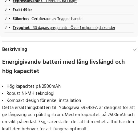
Expressleverans
- Leverans på 1 dag*
Frakt 49 kr
Säkerhet
- Certifierade av Trygg e-handel
Trygghet
- 30 dagars prisgaranti - Över 1 miljon nöjda kunder
Beskrivning
Energigivande batteri med lång livslängd och
hög kapacitet
Hög kapacitet på 2500mAh
Robust Ni-MH teknologi
Kompakt design för enkel installation
Detta ersättningsbatteri till Yokogawa S9548FA är designat för att
ge långvarig och pålitlig ström. Med en kapacitet på 2500mAh och
en vikt på endast 75g, säkerställer det att din enhet alltid har den
kraft den behöver för att fungera optimalt.