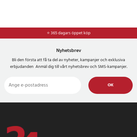
⭐ 365 dagars öppet köp
⭐
Frakt 49kr *
Nyhetsbrev
Bli den första att få ta del av nyheter, kampanjer och exklusiva
erbjudanden Anmäl dig till vårt nyhetsbrev och SMS-kampanjer.
OK