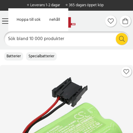
⭐ Leverans 1-2 dagar
⭐ 365 dagars öppet köp
Hoppa till huvudinnehåll
Hoppa till sök
Batterier
Specialbatterier