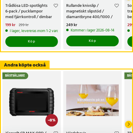
Trådlösa LED-spotlights
Rullande knivslip /
Sol
6-pack / pucklampor
magnetiskt slipstöd /
tra
med fjärrkontroll / dimbar
diamantbryne 400/1000 /
bel
skåpbelysning
knivvässare med fasta vinklar
alt
Nuvarande pris
199 kr
:
Pris
249 kr
:
249 kr
Nu
299
299 kr
tr
199 kr
Tidigare pris
:
299 kr
299
Kommer i lager 2026-08-14
I lager, levereras inom 1-2 vardagar
Köp
Köp
Andra köpte också
BÄSTSÄLJARE
BÄS
-
8
%