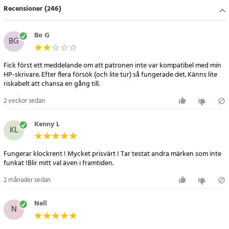
Recensioner (246)
- Färg: Svart
- Kompatibel med flera HP-skrivarmodeller
- Extra stor kapacitet för fler utskrifter
Bo G
BG
Kompatibla modeller
Fick först ett meddelande om att patronen inte var kompatibel med min
301 SERIES
HP-skrivare. Efter flera försök (och lite tur) så fungerade det. Känns lite
DESKJET 1000
riskabelt att chansa en gång till.
DESKJET 1010
2 veckor sedan
DESKJET 1010
DESKJET 1050
Kenny L
DESKJET 1050A
KL
DESKJET 1055
DESKJET 1510
Fungerar klockrent ! Mycket prisvärt ! Tar testat andra märken som inte
DESKJET 1510 ALL-IN-ONE
funkat !Blir mitt val även i framtiden.
DESKJET 1514
2 månader sedan
DESKJET 2000
DESKJET 2050
Nell
N
DESKJET 2050 S
DESKJET 2050A