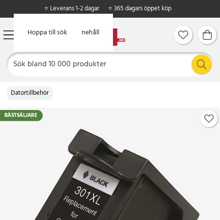
⭐ Leverans 1-2 dagar
⭐ 365 dagars öppet köp
Hoppa till huvudinnehåll
Hoppa till sök
Datortillbehör
BÄSTSÄLJARE