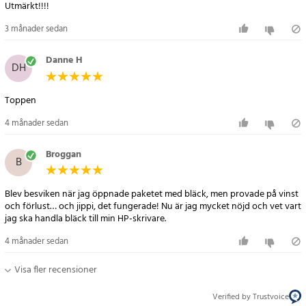
Utmärkt!!!!
DESKJET 2054A
DESKJET 2510
3 månader sedan
DESKJET 2510 AIO CX027A
DESKJET 2511
Danne H
DH
DESKJET 2512
DESKJET 2512 AIO CX028A
Toppen
DESKJET 2514
DESKJET 2514 AIO CX029A
4 månader sedan
DESKJET 2540
DESKJET 2540 ALL-IN-ONE
Broggan
B
DESKJET 2541
DESKJET 2542
Blev besviken när jag öppnade paketet med bläck, men provade på vinst
DESKJET 2542 ALL-IN-ONE
och förlust… och jippi, det fungerade! Nu är jag mycket nöjd och vet vart
DESKJET 2543
jag ska handla bläck till min HP-skrivare.
DESKJET 2544
DESKJET 2544 ALL-IN-ONE
4 månader sedan
DESKJET 2545
Visa fler recensioner
DESKJET 2545 GRAY
DESKJET 2546
Verified by Trustvoice
DESKJET 2547