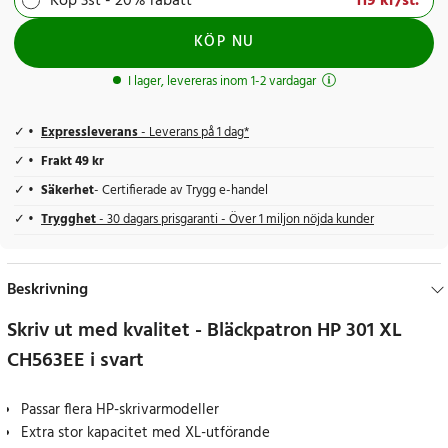
Pris
119 kr
:
119 kr
/
st.
Köp 3st - 20% rabatt
KÖP NU
I lager, levereras inom 1-2 vardagar
Expressleverans
- Leverans på 1 dag*
Frakt 49 kr
Säkerhet
- Certifierade av Trygg e-handel
Trygghet
- 30 dagars prisgaranti - Över 1 miljon nöjda kunder
Beskrivning
Skriv ut med kvalitet - Bläckpatron HP 301 XL
CH563EE i svart
Passar flera HP-skrivarmodeller
Extra stor kapacitet med XL-utförande