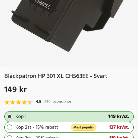
Bläckpatron HP 301 XL CH563EE - Svart
149 kr
Pris
:
149 kr
4.5
246 recensioner
Pris
149 kr
:
149 kr
/
st.
Köp 1
Pris
127 kr
:
127 kr
/
st.
Köp 2st - 15% rabatt
Mest populär