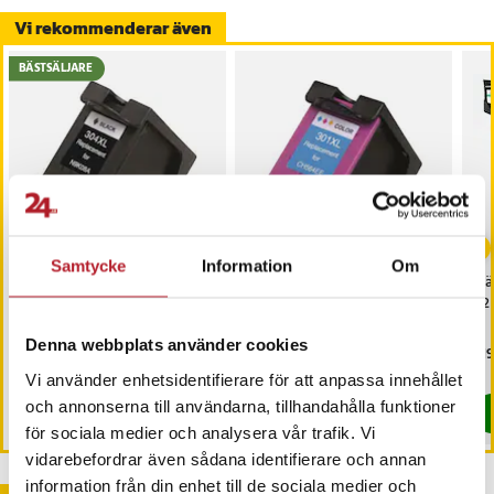
DESKJET 2549
Vi rekommenderar även
DESKJET 2550
BÄSTSÄLJARE
DESKJET 3000
DESKJET 3050
DESKJET 3050 SE
DESKJET 3050 VE
DESKJET 3050A
DESKJET 3052
DESKJET 3052A
DESKJET 3054
Samtycke
Information
Om
DESKJET 3054A
Bläckpatron HP 304 XL
Bläckpatron HP 301 XL
Bl
DESKJET 3055
N9K08AE - Svart
CH564EE - Färg
C2P
DESKJET 3055A
Denna webbplats använder cookies
DESKJET 3056 A
Pris
149 kr
:
149 kr
Pris
149 kr
:
149 kr
Pri
219
I lager, levereras inom 1-2 vardagar
I lager, levereras inom 1-2 vardagar
DESKJET 3057A
Vi använder enhetsidentifierare för att anpassa innehållet
DESKJET 3059A
och annonserna till användarna, tillhandahålla funktioner
Köp
Köp
ENVY 4500
för sociala medier och analysera vår trafik. Vi
ENVY 4500 E-ALL-IN-ONE
vidarebefordrar även sådana identifierare och annan
ENVY 4501 E-ALL-IN-ONE
information från din enhet till de sociala medier och