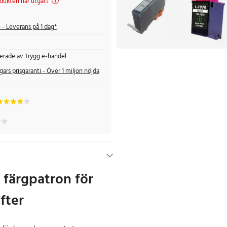
dukten har utgått
s
- Leverans på 1 dag*
fierade av Trygg e-handel
gars prisgaranti - Över 1 miljon nöjda
 färgpatron för
ifter