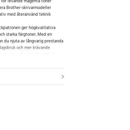
l för levande magenta toner
ra Brother-skrivarmodeller
nativ med återanvänd teknik
kpatronen ger högkvalitativa
och starka färgtoner. Med en
an du njuta av långvarig prestanda
dagsbruk och mer krävande
tt skapa professionella utskrifter
ntationer.
el med flera Brother-
lusive DCP-J772DW, DCP-J774DW,
890DW, MFC-J890DWN och MFC-
 till ett flexibelt och praktiskt
v användare.
kvalitet
r den här bläckpatronen både ett