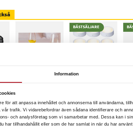
art alternativ. Genom att rengöra
inalpatroner minskar man
ckså
att kompromissa med prestandan.
höga kvalitet som originalet och
BÄSTSÄLJARE
BÄ
risvärt alternativ.
8
%
-
33
%
rmodeller: DCP-J772DW, DCP-
Värdebevis
Trådlösa LED-
Rul
N, MFC-J890DW, MFC-J890DWN,
Information
Hotellövernattning
spotlights 6-pack /
mag
pucklampor med
slip
fjärrkontroll / dimbar
dia
Pris
1 500 kr
:
1 500 kr
Nuvarande pris
199 kr
:
Pri
249
299 kr
cookies
bil
skåpbelysning
400
s
:
199 kr
Tidigare pris
:
I lager, levereras inom 1-2 vardagar
K
inom 1-2 vardagar
I lager, levereras inom 1-2 vardagar
299 kr
med
e för att anpassa innehållet och annonserna till användarna, tillh
Köp
Köp
vår trafik. Vi vidarebefordrar även sådana identifierare och anna
nnons- och analysföretag som vi samarbetar med. Dessa kan i sin
har tillhandahållit eller som de har samlat in när du har använt 