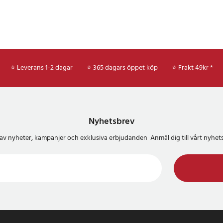
⭐ Leverans 1-2 dagar
⭐ 365 dagars öppet köp
⭐
Frakt 49kr *
Nyhetsbrev
del av nyheter, kampanjer och exklusiva erbjudanden Anmäl dig till vårt nyh