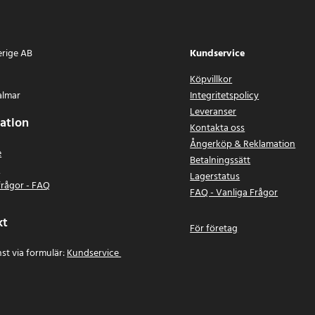
erige AB
Kundservice
Köpvillkor
almar
Integritetspolicy
Leveranser
ation
Kontakta oss
Ångerköp & Reklamation
e
Betalningssätt
n
Lagerstatus
frågor - FAQ
FAQ - Vanliga Frågor
kt
För företag
st via formulär:
Kundservice