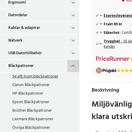
Pro
Ergonomi
Datordelar
Expressleveran
Frakt 49 kr
Kablar & adaptrar
Säkerhet
- Certi
Nätverk
Trygghet
- 30 da
kunder
USB Datortillbehör
Bläckpatroner
Se allt inom
bläckpatroner
Canon Bläckpatroner
Beskrivning
HP Bläckpatroner
Miljövänlig
Epson Bläckpatroner
Brother Bläckpatroner
klara utskr
Lexmark Bläckpatroner
Övriga Bläckpatroner