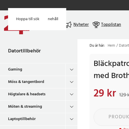
Hoppa till huvudinnehåll
Hoppa till sök
Meny
Nyheter
Topplistan
Du är här:
Hem
Datort
Datortillbehör
Bläckpatr
Gaming
med Broth
Möss & tangentbord
29 kr
Nuvarande pris
:
29 k
Högtalare & headsets
129 
Möten & streaming
PRODUK
Laptoptillbehör