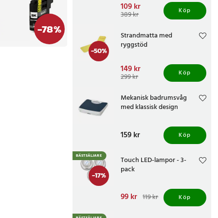
Nuvarande pris
109 kr
:
Köp
109 kr
Tidigare pris
:
389 kr
389 kr
-
78
%
Strandmatta med
ryggstöd
-
50
%
Nuvarande pris
149 kr
:
Köp
149 kr
Tidigare pris
:
299 kr
299 kr
Mekanisk badrumsvåg
med klassisk design
Pris
159 kr
:
159 kr
Köp
BÄSTSÄLJARE
Touch LED-lampor - 3-
pack
-
17
%
Nuvarande pris
99 kr
:
119 kr
Köp
99 kr
Tidigare pris
:
119 kr