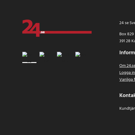
24 se Sv
Box 829
391 28 K
Inform
Om 24.s
Logga i
Vanliga 
Konta
Kundtjän