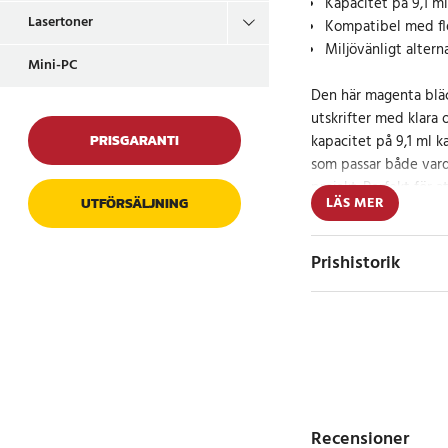
Kapacitet på 9,1 m
Lasertoner
Kompatibel med fle
Miljövänligt alter
Mini-PC
Den här magenta bläc
utskrifter med klara 
PRISGARANTI
kapacitet på 9,1 ml k
som passar både var
projekt. Perfekt för a
LÄS MER
UTFÖRSÄLJNING
eller färgstarka prese
Patronen är kompatib
Prishistorik
skrivarmodeller, ink
MFC-J890DN, MFC-J
J895DW. Detta gör den
val för olika typer a
Hållbarhet möter 
Recensioner
Som en miljöpatron ä