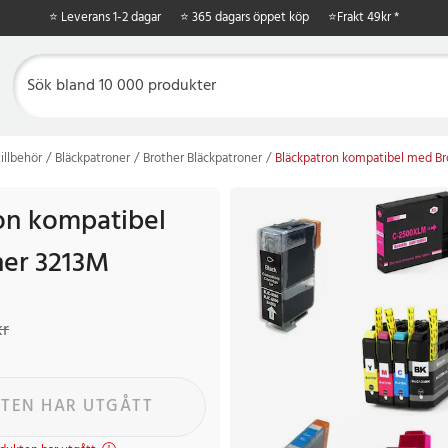
⭐ Leverans 1-2 dagar
⭐ 365 dagars öppet köp
⭐
Frakt 49kr *
illbehör
Bläckpatroner
Brother Bläckpatroner
Bläckpatron kompatibel med Br
on kompatibel
er 3213M
r
Tidigare pris
:
129 kr
kr
TEN HAR UTGÅTT