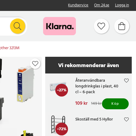
Kundservice
Om 24.se
Logga in
other 3213M
Vi rekommenderar även
Återanvändbara
longdrinkglas i plast, 40
-
27
%
cl – 6-pack
Nuvarande pris
109 kr
:
149 kr
Köp
109 kr
Tidigare pris
:
149 kr
Skoställ med 5 Hyllor
-
72
%