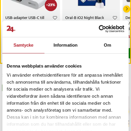
skärm till laptop, spelkonsol eller mobil enhet.
-
23
%
Specifikation
USB-adapter USB-C till
Oral-B iO2 Night Black
Den
- Modell: PMO-15604
HDMI + USB-C med hög
eltandborste / elektrisk
TV
- Produkttyp: Portabel monitor
upplösning
tandborste med trycksensor
ada
och timer
bil
- Skärmstorlek: 15,6"
Nuvarande pris
169 kr
:
Pris
499 kr
:
499 kr
Nu
1 4
219 kr
169 kr
Tidigare pris
:
219 kr
1 4
- Upplösning: 1920 × 1080 (Full HD)
I lager, levereras inom 1-2 vardagar
I lager, levereras inom 1-2 vardagar
Samtycke
Information
Om
- Paneltyp: IPS
Köp
Köp
- Synvinkel: 170°
- Anslutningar: Mini HDMI, 2 × USB-C
Denna webbplats använder cookies
- Högtalare: 2 × 1 W
Senast besökta
- Funktioner: Skyddsfodral som stativ
Vi använder enhetsidentifierare för att anpassa innehållet
och annonserna till användarna, tillhandahålla funktioner
Artikelnummer
:
128852
BÄSTSÄLJARE
BÄSTSÄLJARE
för sociala medier och analysera vår trafik. Vi
vidarebefordrar även sådana identifierare och annan
information från din enhet till de sociala medier och
annons- och analysföretag som vi samarbetar med.
Dessa kan i sin tur kombinera informationen med annan
information som du har tillhandahållit eller som de har