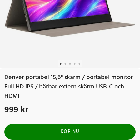
Denver portabel 15,6" skärm / portabel monitor
Full HD IPS / bärbar extern skärm USB-C och
HDMI
999 kr
Pris
:
999 kr
KÖP NU