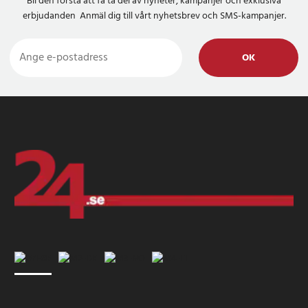
Bli den första att få ta del av nyheter, kampanjer och exklusiva
erbjudanden Anmäl dig till vårt nyhetsbrev och SMS-kampanjer.
OK