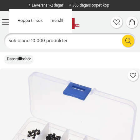
⭐ Leverans 1-2 dagar
⭐ 365 dagars öppet köp
Hoppa till huvudinnehåll
Hoppa till sök
Datortillbehör