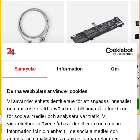
-
38
%
Nedis Laptoplås med
Lenovo laptopbatteri
Lap
Samtycke
Information
Om
sifferkombination
5100 mAh / batteri /
R5
ersättningsbatteri för Y7000,
X5
Y7000P, R9000K/P och
Pris
149 kr
:
149 kr
Nuvarande pris
309 kr
:
Nu
329
499 kr
Y9000P 2021
309 kr
Tidigare pris
:
499 kr
329
Denna webbplats använder cookies
I lager, levereras inom 1-2 vardagar
I lager, levereras inom 1-2 vardagar
Vi använder enhetsidentifierare för att anpassa innehållet
Köp
Köp
och annonserna till användarna, tillhandahålla funktioner
för sociala medier och analysera vår trafik. Vi
vidarebefordrar även sådana identifierare och annan
Andra köpte också
information från din enhet till de sociala medier och
annons- och analysföretag som vi samarbetar med.