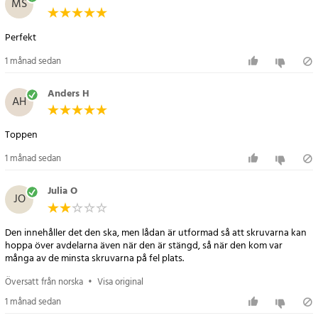
MS
- M2x4 (30 st)
- M2x6 (30 st)
Perfekt
- M2x8 (30 st)
- M2,5x4 (30 st)
1 månad sedan
- M2,5x5 (30 st)
- M2,5x6 (30 st)
Anders H
AH
- M2,5x8 (30 st)
- M3x3 (30 st)
Toppen
- M3x5 (30 st)
- Inkluderar: 1x skruvlåda, 1x plastförpackning
1 månad sedan
Artikelnummer
:
114762
Julia O
JO
Den innehåller det den ska, men lådan är utformad så att skruvarna kan
hoppa över avdelarna även när den är stängd, så när den kom var
många av de minsta skruvarna på fel plats.
Översatt från norska
•
Visa original
1 månad sedan