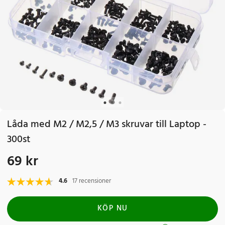
Låda med M2 / M2,5 / M3 skruvar till Laptop -
300st
69 kr
Pris
:
69 kr
4.6
17 recensioner
KÖP NU