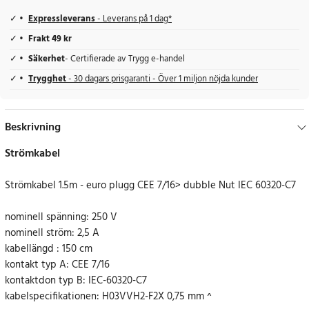
Expressleverans
- Leverans på 1 dag*
Frakt 49 kr
Säkerhet
- Certifierade av Trygg e-handel
Trygghet
- 30 dagars prisgaranti - Över 1 miljon nöjda kunder
Beskrivning
Strömkabel
Strömkabel 1.5m - euro plugg CEE 7/16> dubble Nut IEC 60320-C7
nominell spänning: 250 V
nominell ström: 2,5 A
kabellängd : 150 cm
kontakt typ A: CEE 7/16
kontaktdon typ B: IEC-60320-C7
kabelspecifikationen: H03VVH2-F2X 0,75 mm ^