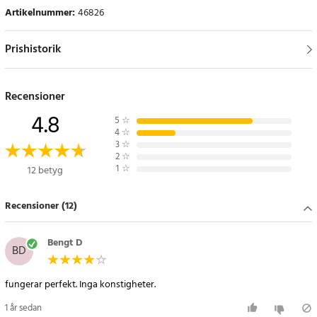
Artikelnummer
:
46826
Prishistorik
Recensioner
4.8
5
☆
4
☆
3
☆
2
☆
1
☆
12 betyg
Recensioner (12)
Bengt D
BD
fungerar perfekt. Inga konstigheter.
1 år sedan