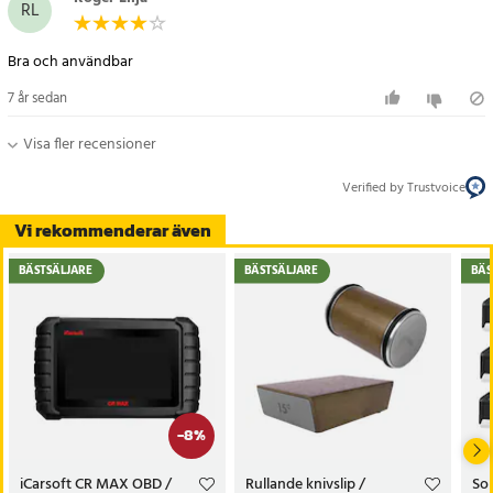
RL
Bra och användbar
7 år sedan
Visa fler recensioner
Verified by Trustvoice
Vi rekommenderar även
BÄSTSÄLJARE
BÄSTSÄLJARE
BÄS
-
8
%
iCarsoft CR MAX OBD /
Rullande knivslip /
Sol