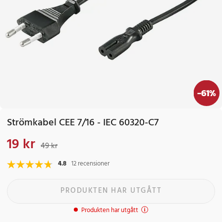
-
61
%
Strömkabel CEE 7/16 - IEC 60320-C7
19 kr
Nuvarande pris
:
19 kr
Tidigare pris
:
49 kr
49 kr
4.8
12 recensioner
PRODUKTEN HAR UTGÅTT
Produkten har utgått