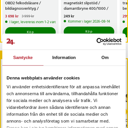
OBD2 felkodsläsare /
magnetiskt slipstöd /
tra
bildiagnosverktyg /
diamantbryne 400/1000 /
bel
diagnosverktyg för bil
knivvässare med fasta vinklar
alt
Nuvarande pris
3 698 kr
:
Pris
249 kr
:
249 kr
Nu
299
3 999 kr
tr
3 698 kr
Tidigare pris
:
3 999 kr
299
Kommer i lager 2026-08-14
I lager, levereras inom 1-2 vardagar
Köp
Köp
Andra köpte också
Samtycke
Information
Om
Denna webbplats använder cookies
Vi använder enhetsidentifierare för att anpassa innehållet
och annonserna till användarna, tillhandahålla funktioner
för sociala medier och analysera vår trafik. Vi
vidarebefordrar även sådana identifierare och annan
-
25
%
information från din enhet till de sociala medier och
Batteri till Canon LP-E8
Universal fjärrkontroll till
HD
annons- och analysföretag som vi samarbetar med.
Philips TV – LED, LCD &
Eth
Dessa kan i sin tur kombinera informationen med annan