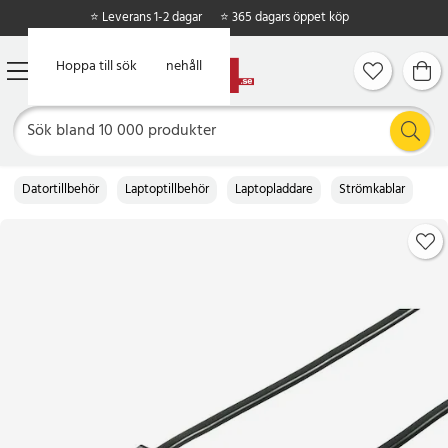
⭐ Leverans 1-2 dagar
⭐ 365 dagars öppet köp
Hoppa till huvudinnehåll
Hoppa till sök
Datortillbehör
Laptoptillbehör
Laptopladdare
Strömkablar