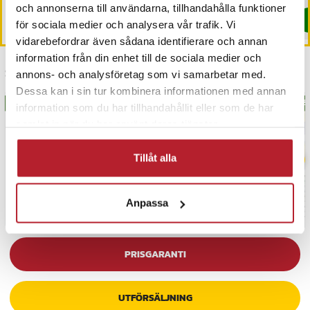
och annonserna till användarna, tillhandahålla funktioner
Köp
Köp
för sociala medier och analysera vår trafik. Vi
vidarebefordrar även sådana identifierare och annan
information från din enhet till de sociala medier och
Senast besökta
annons- och analysföretag som vi samarbetar med.
Dessa kan i sin tur kombinera informationen med annan
BÄSTSÄLJARE
BÄS
information som du har tillhandahållit eller som de har
samlat in när du har använt deras tjänster.
Tillåt alla
Anpassa
PRISGARANTI
UTFÖRSÄLJNING