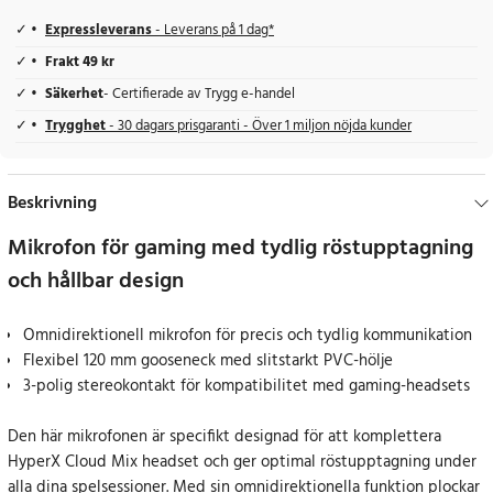
Expressleverans
- Leverans på 1 dag*
Frakt 49 kr
Säkerhet
- Certifierade av Trygg e-handel
Trygghet
- 30 dagars prisgaranti - Över 1 miljon nöjda kunder
Beskrivning
Mikrofon för gaming med tydlig röstupptagning
och hållbar design
Omnidirektionell mikrofon för precis och tydlig kommunikation
Flexibel 120 mm gooseneck med slitstarkt PVC-hölje
3-polig stereokontakt för kompatibilitet med gaming-headsets
Den här mikrofonen är specifikt designad för att komplettera
HyperX Cloud Mix headset och ger optimal röstupptagning under
alla dina spelsessioner. Med sin omnidirektionella funktion plockar