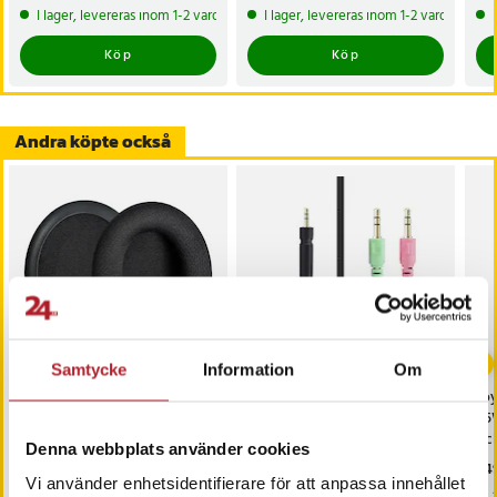
I lager, levereras inom 1-2 vardagar
I lager, levereras inom 1-2 vardagar
Köp
Köp
Andra köpte också
Samtycke
Information
Om
Öronkuddar till HyperX
Ljudkabel till Sennheiser
Jo
Cloud 1 / I / 2 / II / 3 -
PC 373D GSP350 GSP500
25
Svart
GSP600
och
Denna webbplats använder cookies
Pris
119 kr
:
119 kr
Pris
169 kr
:
169 kr
Pri
249
Vi använder enhetsidentifierare för att anpassa innehållet
Just nu har vi bara 2 kvar av denna produkt
I lager, levereras inom 1-2 vardagar