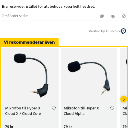
- Riktverkan: omnidirektionell
Bra reservdel, istället för att behöva köpa helt headset.
- Anslutning: Vinkelkontakt
- Ljudkanal: 3-polig stereo
7 månader sedan
- Mikrofonens arm ytterdiameter: 4,0 mm
- Mikrofonlängd: 120 mm
Verified by Trustvoice
- Total produktlängd: 155 mm
- Tillbehör: 1 st sfäriskt svampskydd
Vi rekommenderar även
Artikelnummer
:
114780
Mikrofon till Hyper X
Mikrofon till Hyper X
Mik
Cloud X / Cloud Core
Cloud Alpha
Clo
Pris
79 kr
:
79 kr
Pris
79 kr
:
79 kr
Pri
79 