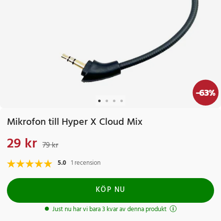
-
63
%
Mikrofon till Hyper X Cloud Mix
29 kr
Nuvarande pris
:
29 kr
Tidigare pris
:
79 kr
79 kr
5.0
1 recension
KÖP NU
Just nu har vi bara 3 kvar av denna produkt