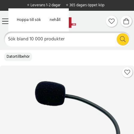
⭐ Leverans 1-2 dagar
⭐ 365 dagars öppet köp
Hoppa till huvudinnehåll
Hoppa till sök
Datortillbehör