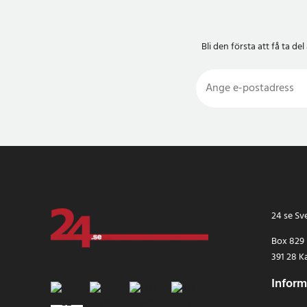
Bli den första att få ta 
24 se Sv
Box 829
391 28 K
Inform