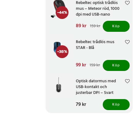
Rebeltec optisk trådlös
mus – Meteor röd, 1000
-
44
%
dpi med USB-nano
mottagare
Nuvarande pris
89 kr
:
159 kr
Köp
89 kr
Tidigare pris
:
159 kr
Rebeltec trådlös mus
STAR - Blå
-
38
%
Nuvarande pris
99 kr
:
159 kr
Köp
99 kr
Tidigare pris
:
159 kr
Optisk datormus med
USB-kontakt och
justerbar DPI – Svart
Pris
79 kr
:
79 kr
Köp