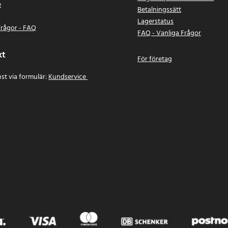
e
Betalningssätt
n
Lagerstatus
frågor - FAQ
FAQ - Vanliga Frågor
kt
För företag
st via formulär:
Kundservice