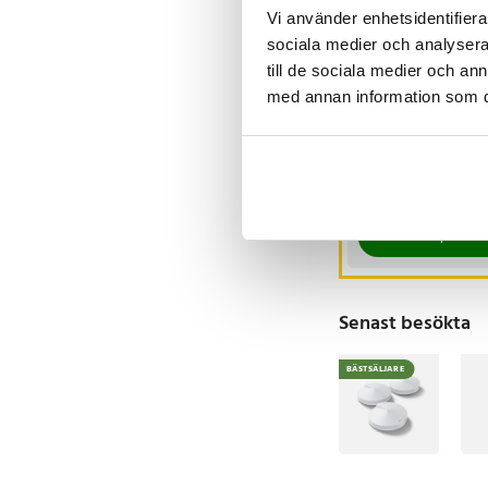
Vi använder enhetsidentifierar
sociala medier och analysera 
till de sociala medier och a
med annan information som du 
Elastiskt
Löparbälte med
reflex och hörlurshå
Large
Pris
109 kr
:
109 kr
Just nu har vi bara
Köp
Senast besökta
BÄSTSÄLJARE