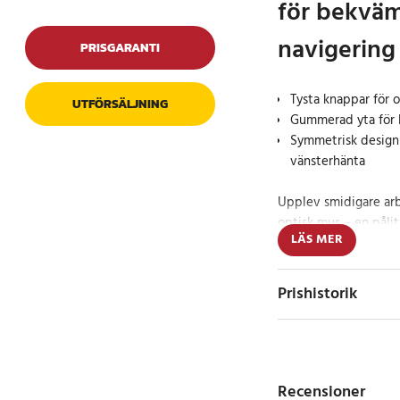
för bekväm
navigering
PRISGARANTI
Tysta knappar för o
UTFÖRSÄLJNING
Gummerad yta för 
Symmetrisk design
vänsterhänta
Upplev smidigare a
optisk mus – en påli
LÄS MER
kontroll och tyst drif
pekarkontroll, vilket
och studier.
Prishistorik
Den gummerade ytan 
till en mer komforta
perioder. Tack vare 
musen lika bra för h
Recensioner