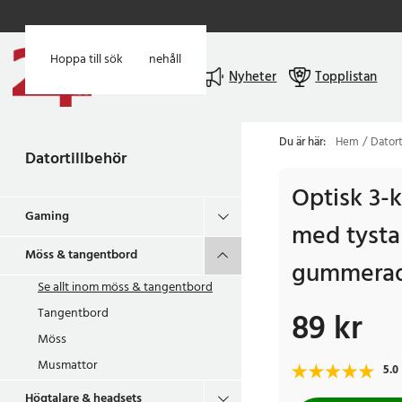
Hoppa till huvudinnehåll
Hoppa till sök
Meny
Nyheter
Topplistan
Du är här:
Hem
Datort
Datortillbehör
Optisk 3-
Gaming
med tysta 
Möss & tangentbord
gummerad
Se allt inom
möss & tangentbord
Tangentbord
89 kr
Pris
:
89 kr
Möss
Musmattor
5.0
Högtalare & headsets