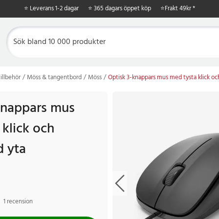
⭐ Leverans 1-2 dagar
⭐ 365 dagars öppet köp
⭐
Frakt 49kr *
illbehör
Möss & tangentbord
Möss
Optisk 3-knappars mus med tysta klick o
knappars mus
klick och
 yta
1 recension