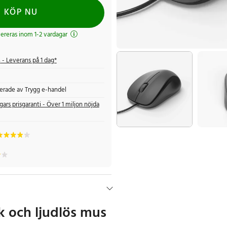
KÖP NU
evereras inom 1-2 vardagar
s
- Leverans på 1 dag*
fierade av Trygg e-handel
gars prisgaranti - Över 1 miljon nöjda
 och ljudlös mus