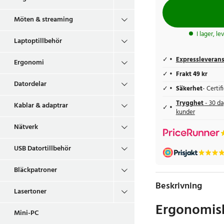
Möten & streaming
I lager, l
Laptoptillbehör
Expressleveran
Ergonomi
Frakt 49 kr
Datordelar
Säkerhet
- Certi
Trygghet
- 30 da
Kablar & adaptrar
kunder
Nätverk
USB Datortillbehör
Bläckpatroner
Beskrivning
Lasertoner
Ergonomisk
Mini-PC