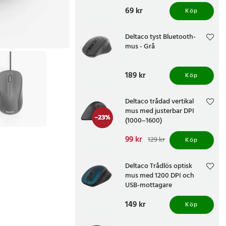
Pris
69 kr
:
69 kr
Köp
Deltaco tyst Bluetooth-
mus - Grå
Pris
189 kr
:
189 kr
Köp
Deltaco trådad vertikal
mus med justerbar DPI
-
23
%
(1000–1600)
Nuvarande pris
99 kr
:
129 kr
Köp
99 kr
Tidigare pris
:
129 kr
Deltaco Trådlös optisk
mus med 1200 DPI och
USB-mottagare
Pris
149 kr
:
149 kr
Köp