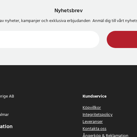
Nyhetsbrev
del av nyheter, kampanjer och exklusiva erbjudanden Anmäl dig till vårt nyh
erige AB
Kundservice
Köpvillkor
almar
Integritetspolicy
Leveranser
ation
Kontakta oss
Ångerköp & Reklamation