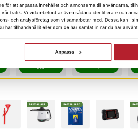
e för att anpassa innehållet och annonserna till användarna, tillh
vår trafik. Vi vidarebefordrar även sådana identifierare och anna
-
31
%
nnons- och analysföretag som vi samarbetar med. Dessa kan i sin
har tillhandahållit eller som de har samlat in när du har använt 
4-Pack
Värdebevis
iCa
Solcellsbelysning
Hotellövernattning
OBD
l -
för altantrapp
fel
bil
Nuvarande pris
109 kr
:
Pris
1 500 kr
:
1 500 kr
Nuv
3 6
159 kr
Anpassa
dia
109 kr
Tidigare pris
:
3 6
 3 kvar av denna produkt
I lager, levereras inom 1-2 vardagar
I lager, levereras inom 1-2 vardagar
I
159 kr
3 9
Köp
Köp
BÄSTSÄLJARE
BÄSTSÄLJARE
BÄS