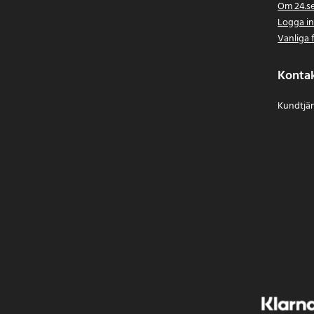
Om 24.s
Logga i
Vanliga 
Konta
Kundtjän