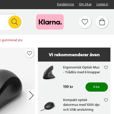
Kundservice
Om 24.se
Logga in
ch gummerad yta
Vi rekommenderar även
Ergonomisk Optisk Mus
- Trådlös med 6 knappar
Pris
199 kr
:
199 kr
Köp
Kompakt optisk
datormus med 1000 dpi
och USB-anslutning