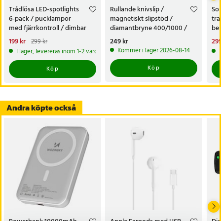
Trådlösa LED-spotlights
Rullande knivslip /
Sol
6-pack / pucklampor
magnetiskt slipstöd /
tra
med fjärrkontroll / dimbar
diamantbryne 400/1000 /
bel
skåpbelysning
knivvässare med fasta vinklar
alt
Nuvarande pris
199 kr
:
Pris
249 kr
:
249 kr
Nu
299
299 kr
tr
199 kr
Tidigare pris
:
299 kr
299
Kommer i lager 2026-08-14
I lager, levereras inom 1-2 vardagar
Köp
Köp
Andra köpte också