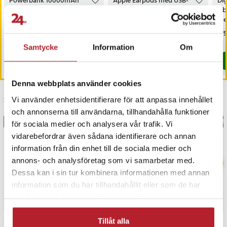
Powerbank 10000mAh
Apple Earpods med USB-
Dig
med magnetisk laddning,
C MYQY3ZM/A - Vit
vib
USB-C och trådlös
me
snabbladdning upp till 15W
Pris
229 kr
:
229 kr
Pris
249 kr
:
249 kr
Pri
179
Kommer i lager 2026-08-14
Sista exemplaret
Samtycke
Information
Om
Köp
Köp
Denna webbplats använder cookies
Senast besökta
Vi använder enhetsidentifierare för att anpassa innehållet
och annonserna till användarna, tillhandahålla funktioner
BÄSTSÄLJARE
BÄS
för sociala medier och analysera vår trafik. Vi
vidarebefordrar även sådana identifierare och annan
information från din enhet till de sociala medier och
annons- och analysföretag som vi samarbetar med.
Dessa kan i sin tur kombinera informationen med annan
information som du har tillhandahållit eller som de har
samlat in när du har använt deras tjänster.
Tillåt alla