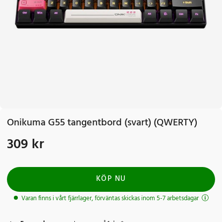
Onikuma G55 tangentbord (svart) (QWERTY)
309 kr
Pris
:
309 kr
KÖP NU
Varan finns i vårt fjärrlager, förväntas skickas inom 5-7 arbetsdagar