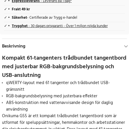
Expressleverans
- Leverans på 1 dag*
Frakt 49 kr
Säkerhet
- Certifierade av Trygg e-handel
Trygghet
- 30 dagars prisgaranti - Över 1 miljon nöjda kunder
Beskrivning
Kompakt 61-tangenters trådbundet tangentbord
med justerbar RGB-bakgrundsbelysning och
USB-anslutning
qWERTY-layout med 61 tangenter och trådbundet USB-
gränssnitt
RGB-bakgrundsbelysning med justerbara effekter
ABS-konstruktion med vattenavvisande design för daglig
användning
Onikuma G55 är ett kompakt trådbundet tangentbord som är
utformat för speluppsättningar, hemmakontor och arbetsstationer