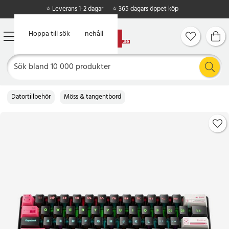
⭐ Leverans 1-2 dagar
⭐ 365 dagars öppet köp
Hoppa till huvudinnehåll
Hoppa till sök
Datortillbehör
Möss & tangentbord