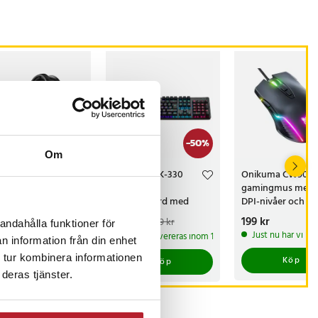
-
50
%
Om
ikuma
Denver GKK-330
Onikuma CW905
ingheadset
gaming
gamingmus med 
 50 mm högtalare
tangentbord med
DPI-nivåer och R
 brusreducerande
mekaniska brytare och
belysning - Svart
s
 kr
:
349 kr
Nuvarande pris
199 kr
:
Pris
199 kr
:
199 kr
399 kr
andahålla funktioner för
rofon - Svart
RGB-belysning –
199 kr
Tidigare pris
:
ista exemplaret
Just nu har vi ba
I lager, levereras inom 1-2 vardagar
399 kr
Nordic layout
n information från din enhet
 tur kombinera informationen
Köp
Köp
Köp
deras tjänster.