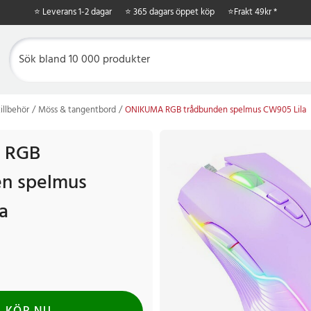
⭐ Leverans 1-2 dagar
⭐ 365 dagars öppet köp
⭐
Frakt 49kr *
illbehör
Möss & tangentbord
ONIKUMA RGB trådbunden spelmus CW905 Lila
 RGB
en spelmus
a