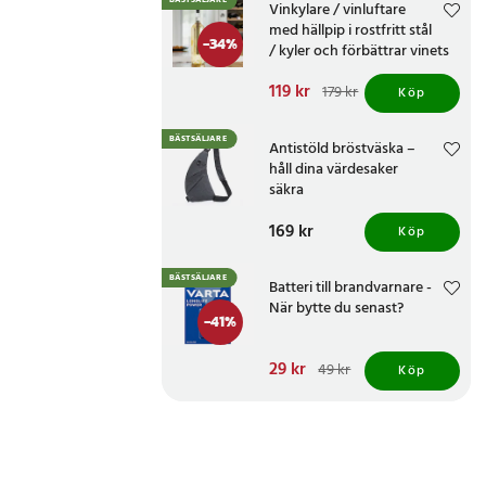
BÄSTSÄLJARE
Vinkylare / vinluftare
med hällpip i rostfritt stål
-
34
%
/ kyler och förbättrar vinets
smak
Nuvarande pris
119 kr
:
179 kr
Köp
119 kr
Tidigare pris
:
179 kr
BÄSTSÄLJARE
Antistöld bröstväska –
håll dina värdesaker
säkra
Pris
169 kr
:
169 kr
Köp
BÄSTSÄLJARE
Batteri till brandvarnare -
När bytte du senast?
-
41
%
Nuvarande pris
29 kr
:
49 kr
Köp
29 kr
Tidigare pris
:
49 kr