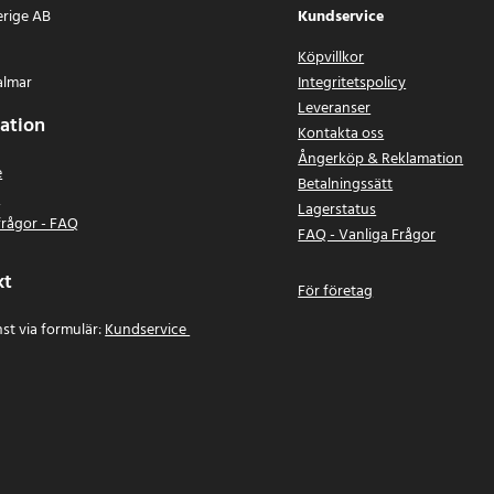
erige AB
Kundservice
Köpvillkor
almar
Integritetspolicy
Leveranser
ation
Kontakta oss
Ångerköp & Reklamation
e
Betalningssätt
n
Lagerstatus
frågor - FAQ
FAQ - Vanliga Frågor
kt
För företag
st via formulär:
Kundservice