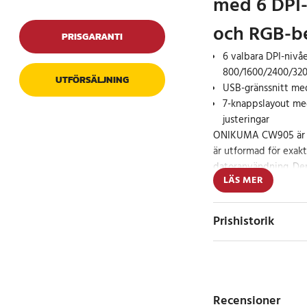
med 6 DPI-
och RGB-b
PRISGARANTI
6 valbara DPI-nivåe
800/1600/2400/32
UTFÖRSÄLJNING
USB-gränssnitt med
7-knappslayout me
justeringar
ONIKUMA CW905 är 
är utformad för exakt
datoranvändning. Den 
LÄS MER
markörens hastighet 
för bekväm åtkomst ti
flerfärgad LED-bakgr
Prishistorik
installation.
Kontroll skräddar
Med sex DPI-inställni
beroende på spel elle
mer kontrollerade rö
Recensioner