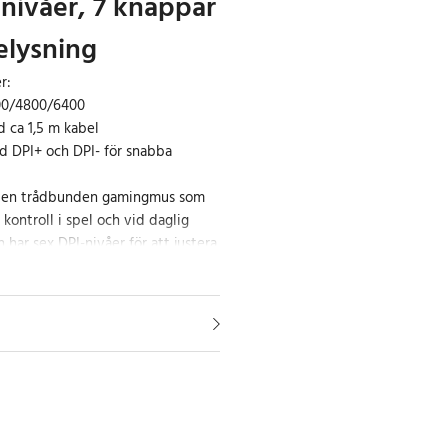
nivåer, 7 knappar
elysning
r:
00/4800/6400
 ca 1,5 m kabel
d DPI+ och DPI- för snabba
en trådbunden gamingmus som
 kontroll i spel och vid daglig
har sex DPI-nivåer för att justera
och precision, en 7-knappslayout
ll vanliga funktioner och
undsbelysning för att matcha din
sydd för din spelstil
ngar kan du justera känsligheten
r uppgift - använd lägre DPI för
relser och högre DPI för snabbare