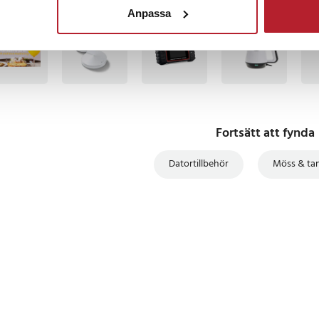
Anpassa
BÄSTSÄLJARE
BÄSTSÄLJARE
ardupplösning (DPI): 800 (grön) /
å) / 3200 (röd) / 4800 (cyan) /
: RGB (grön, rosa, blå, röd, cyan,
5 V - Gränssnitt: USB - Driftström:
 ca 1,5 m - Vikt: ca 132 g - Mått:
0 mm 127 mm x 71 mm x 40 mm
Fortsätt att fynda
NN-117993
Datortillbehör
Möss & ta