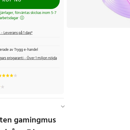
KÖP NU
 fjärrlager, förväntas skickas inom 5-7
arbetsdagar
s
- Leverans på 1 dag*
fierade av Trygg e-handel
gars prisgaranti - Över 1 miljon nöjda
uten gamingmus