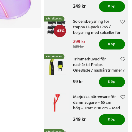
knivvässare med fasta
Pris
249 kr
:
249 kr
vinklar
Köp
BÄSTSÄLJARE
Solcellsbelysning för
trappa 12-pack IP65 /
-
43
%
belysning med solceller för
altan och staket /
Nuvarande pris
299 kr
:
trappbelysning
Köp
299 kr
Tidigare pris
:
529 kr
529 kr
BÄSTSÄLJARE
Trimmerhuvud för
näshår till Philips
OneBlade / näshårstrimmer /
nästrimmerhuvud
Pris
99 kr
:
99 kr
Köp
Marjukka bärrensare för
dammsugare – 65 cm
hög – Tratt Ø 18 cm – Med
två munstycken
Pris
249 kr
:
249 kr
Köp