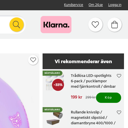
Kundservice
Om 24.se
Logga in
Vi rekommenderar även
BÄSTSÄLJARE
Trådlösa LED-spotlights
6-pack / pucklampor
-
33
%
med fjärrkontroll / dimbar
skåpbelysning
Nuvarande pris
199 kr
:
299 kr
Köp
199 kr
Tidigare pris
:
299 kr
BÄSTSÄLJARE
Rullande knivslip /
magnetiskt slipstöd /
diamantbryne 400/1000 /