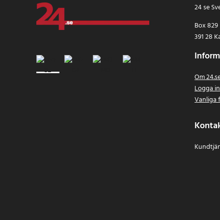
24 se Sv
Box 829
391 28 K
Inform
Om 24.s
Logga i
Vanliga 
Konta
Kundtjän