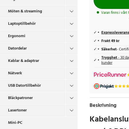
Möten & streaming
Varan finns i vårt
Laptoptillbehör
Expressleveran
Ergonomi
Frakt 49 kr
Datordelar
Säkerhet
- Certi
Trygghet
- 30 da
Kablar & adaptrar
kunder
Nätverk
USB Datortillbehör
Bläckpatroner
Beskrivning
Lasertoner
Kabelansl
Mini-PC