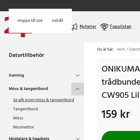
Hoppa till huvudinnehåll
Hoppa till sök
Meny
Nyheter
Topplistan
Du är här:
Hem
Datort
Datortillbehör
ONIKUMA
Gaming
trådbund
Möss & tangentbord
CW905 Lil
Se allt inom
möss & tangentbord
Tangentbord
159 kr
Pris
:
159 kr
Möss
Musmattor
Högtalare & headsets