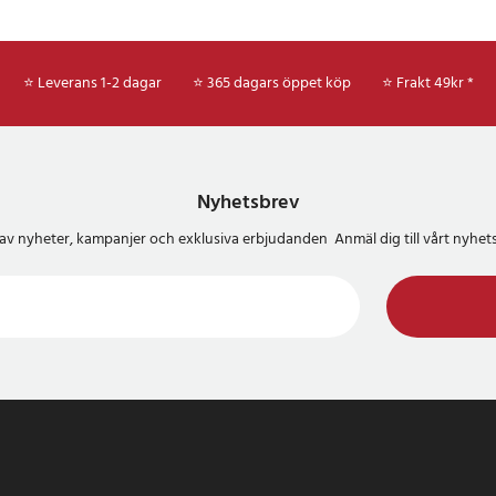
⭐ Leverans 1-2 dagar
⭐ 365 dagars öppet köp
⭐
Frakt 49kr *
Nyhetsbrev
del av nyheter, kampanjer och exklusiva erbjudanden Anmäl dig till vårt nyh