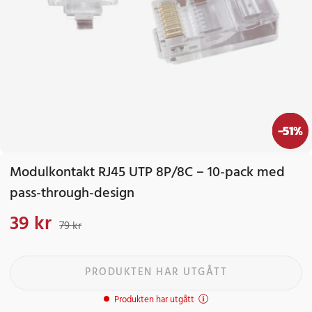
-
51
%
Modulkontakt RJ45 UTP 8P/8C – 10-pack med
pass-through-design
39 kr
Nuvarande pris
:
39 kr
Tidigare pris
:
79 kr
79 kr
PRODUKTEN HAR UTGÅTT
Produkten har utgått