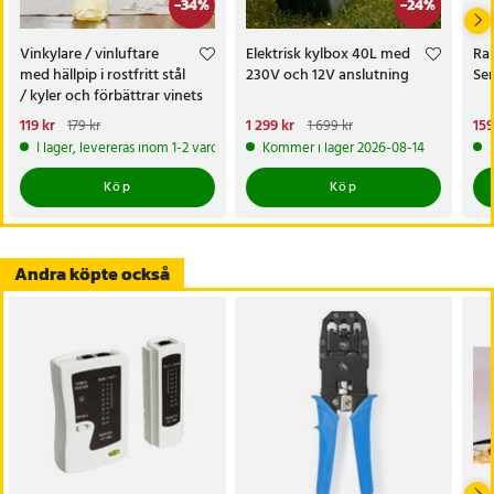
-
34
%
-
24
%
- Kontakter: Guldpläterade 2-forks-interna kontakter
- Kompatibilitet: Solida och flätade LAN-kablar (max 24 AWG)
Vinkylare / vinluftare
Elektrisk kylbox 40L med
Rak
- Förpackning: 10-pack
med hällpip i rostfritt stål
230V och 12V anslutning
Ser
- Användningsområde: Nätverksinstallationer, patchkablar,
/ kyler och förbättrar vinets
Ethernet-anslutningar
smak
Nuvarande pris
119 kr
:
Nuvarande pris
1 299 kr
:
Nu
159
179 kr
1 699 kr
119 kr
Tidigare pris
:
179 kr
1 299 kr
Tidigare pris
:
1 699 kr
159
I lager, levereras inom 1-2 vardagar
Kommer i lager 2026-08-14
Artikelnummer
:
118625
Köp
Köp
Andra köpte också