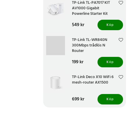
TP-Link TL-PA7017 KIT
AV1000 Gigabit
Powerline Starter Kit
Pris
549 kr
:
549 kr
Köp
TP-Link TL-WR840N
300Mbps trådlös N
Router
Pris
199 kr
:
199 kr
Köp
TP-Link Deco X10 WiFi 6
mesh-router AX1500
Pris
699 kr
:
699 kr
Köp