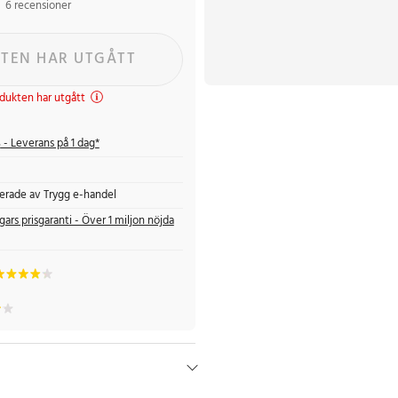
6 recensioner
TEN HAR UTGÅTT
dukten har utgått
s
- Leverans på 1 dag*
fierade av Trygg e-handel
gars prisgaranti - Över 1 miljon nöjda