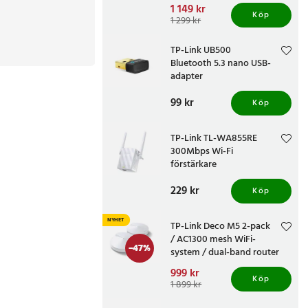
Nuvarande pris
1 149 kr
:
Köp
1 149 kr
Tidigare pris
:
1 299 kr
1 299 kr
TP-Link UB500
Bluetooth 5.3 nano USB-
adapter
Pris
99 kr
:
99 kr
Köp
TP-Link TL-WA855RE
300Mbps Wi-Fi
förstärkare
Pris
229 kr
:
229 kr
Köp
NYHET
TP-Link Deco M5 2-pack
/ AC1300 mesh WiFi-
-
47
%
system / dual-band router
för heltäckande hemnätverk
Nuvarande pris
999 kr
:
Köp
999 kr
Tidigare pris
:
1 899 kr
1 899 kr