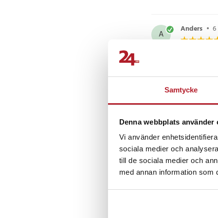
- Strömförbrukning: 5
- Mått: 83 x 49 x 21 
Anders
•
6
- Vikt: 49 g
A
- Driftstemperatur: 0
- Förvaringstemperatu
- Luftfuktighet vid dr
Samuel T
•
kondenserande)
ST
- Luftfuktighet vid f
Samtycke
kondenserande)
Artikelnummer
:
11862
Denna webbplats använder 
Tobbe H
•
TH
Vi använder enhetsidentifierar
sociala medier och analysera 
till de sociala medier och a
Visa fler re
med annan information som du 
Andra köpte o