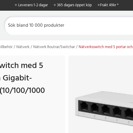
⭐ Leverans 1-2 dagar
⭐ 365 dagars öppet köp
⭐
Frakt 49kr *
illbehör
Nätverk
Nätverk Routrar/Switchar
Nätverksswitch med 5 portar och
witch med 5
 Gigabit-
 (10/100/1000