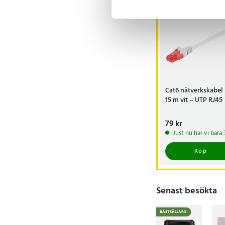
Cat6 nätverkskabel
15 m vit – UTP RJ45
Pris
79 kr
:
79 kr
Just nu har vi bara
Köp
Senast besökta
BÄSTSÄLJARE