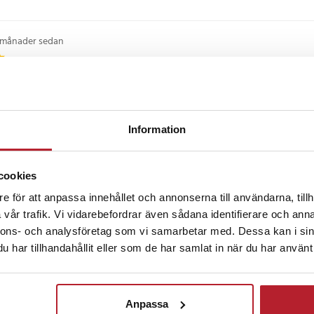
 V DC, upp till 1 A
mm
 månader sedan
 ~ 40 °C
r: -40 ~ 70 °C
ift: 10 ~ 90 % (icke-
9 månader sedan
örvaring: 5 ~ 90 % (icke-
Information
9
cookies
1 år sedan
e för att anpassa innehållet och annonserna till användarna, tillh
vår trafik. Vi vidarebefordrar även sådana identifierare och anna
nnons- och analysföretag som vi samarbetar med. Dessa kan i sin
censioner
har tillhandahållit eller som de har samlat in när du har använt 
ckså
Anpassa