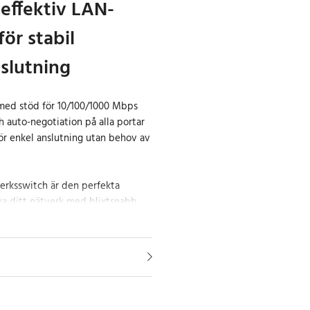
effektiv LAN-
ör stabil
slutning
 med stöd för 10/100/1000 Mbps
h auto-negotiation på alla portar
r enkel anslutning utan behov av
erksswitch är den perfekta
öka ditt nätverk med blixtsnabb
d stöd för hastigheter på upp till
kelt maximera din
h få en snabbare och stabilare
perfekt för både hem och kontor.
l/half duplex-lägen och auto-