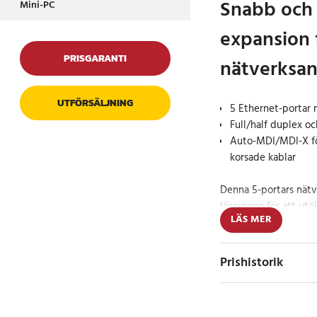
Snabb och 
Mini-PC
expansion f
PRISGARANTI
nätverksan
UTFÖRSÄLJNING
5 Ethernet-portar
Full/half duplex oc
Auto-MDI/MDI-X fö
korsade kablar
Denna 5-portars nätv
lösningen för att ut
LÄS MER
Gigabit-hastighet. Me
1000 Mbps kan du en
internetanslutning oc
Prishistorik
nätverksupplevelse, 
Varje port stöder ful