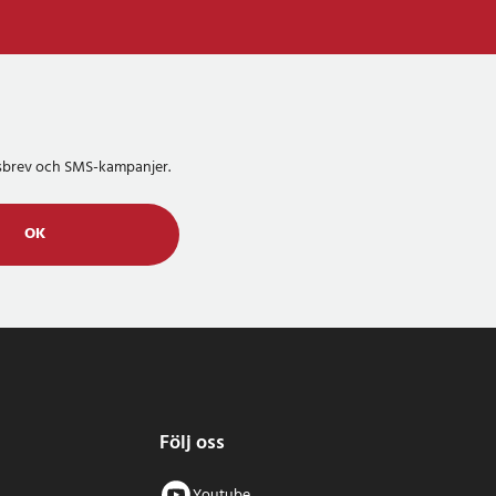
etsbrev och SMS-kampanjer.
OK
Följ oss
Youtube