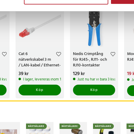
Cat 6
Nedis Crimptång
Mod
nätverkskabel 3 m
för RJ45-, RJ11- och
RJ4
/ LAN-kabel / Ethernet-
RJ10-kontakter
kabel / Gigabit
Pris
39 kr
:
39 kr
Pris
129 kr
:
129 kr
Nuv
19 
patchkabel
19 k
 3 kvar av denna produkt
I lager, levereras inom 1-2 vardagar
Just nu har vi bara 3 kvar av denna
J
Köp
Köp
BÄSTSÄLJARE
BÄSTSÄLJARE
BÄSTSÄLJARE
BÄS