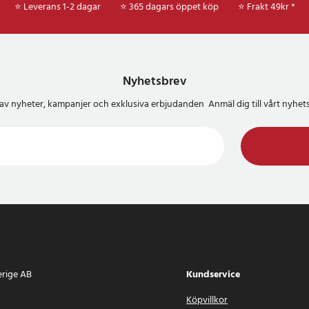
⭐ Leverans 1-2 dagar
⭐ 365 dagars öppet köp
⭐
Frakt 49kr *
Nyhetsbrev
del av nyheter, kampanjer och exklusiva erbjudanden Anmäl dig till vårt nyh
erige AB
Kundservice
Köpvillkor