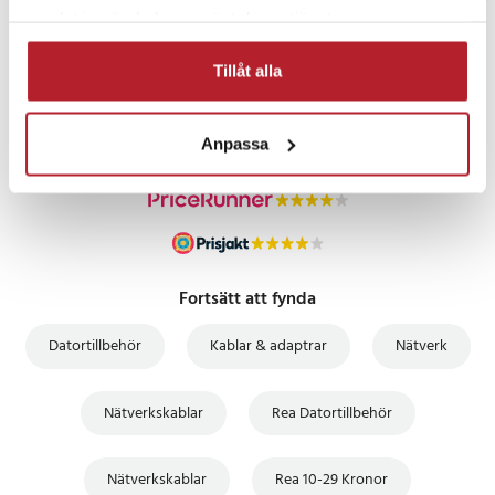
samlat in när du har använt deras tjänster.
PRISGARANTI
Tillåt alla
UTFÖRSÄLJNING
Anpassa
Fortsätt att fynda
Datortillbehör
Kablar & adaptrar
Nätverk
Nätverkskablar
Rea Datortillbehör
Nätverkskablar
Rea 10-29 Kronor