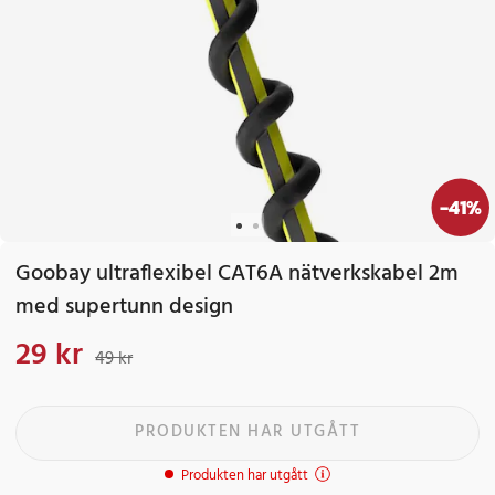
-
41
%
Goobay ultraflexibel CAT6A nätverkskabel 2m
med supertunn design
29 kr
Nuvarande pris
:
29 kr
Tidigare pris
:
49 kr
49 kr
PRODUKTEN HAR UTGÅTT
Produkten har utgått