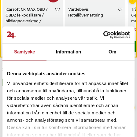
iCarsoft CR MAX OBD /
Värdebevis
Trå
OBD2 felkodsläsare /
Hotellövernattning
6-
bildiagnosverktyg /
med
diagnosverktyg för bil
sk
Nuvarande pris
3 698 kr
:
Pris
1 500 kr
:
1 500 kr
Nu
199
3 999 kr
3 698 kr
Tidigare pris
:
3 999 kr
199
I lager, levereras inom 1-2 vardagar
I lager, levereras inom 1-2 vardagar
Köp
Köp
Samtycke
Information
Om
Senast besökta
Denna webbplats använder cookies
BÄSTSÄLJARE
BÄSTSÄLJARE
Vi använder enhetsidentifierare för att anpassa innehållet
och annonserna till användarna, tillhandahålla funktioner
för sociala medier och analysera vår trafik. Vi
vidarebefordrar även sådana identifierare och annan
information från din enhet till de sociala medier och
annons- och analysföretag som vi samarbetar med.
Dessa kan i sin tur kombinera informationen med annan
information som du har tillhandahållit eller som de har