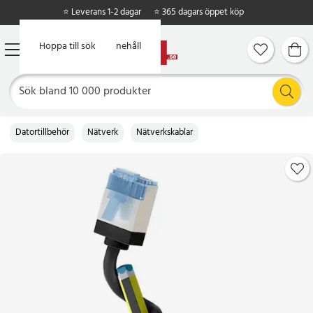
⭐ Leverans 1-2 dagar
⭐ 365 dagars öppet köp
Hoppa till huvudinnehåll
Hoppa till sök
Datortillbehör
Nätverk
Nätverkskablar