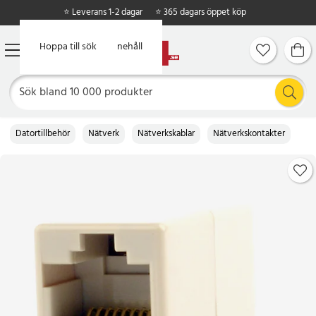
⭐ Leverans 1-2 dagar
⭐ 365 dagars öppet köp
Hoppa till huvudinnehåll
Hoppa till sök
Datortillbehör
Nätverk
Nätverkskablar
Nätverkskontakter