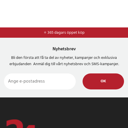
⭐ 365 dagars öppet köp
⭐
Frakt 49kr *
Nyhetsbrev
Bli den första att få ta del av nyheter, kampanjer och exklusiva
erbjudanden Anmäl dig till vårt nyhetsbrev och SMS-kampanjer.
OK