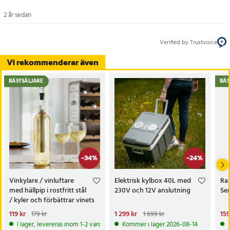
- Användningsområden: Hem, kontor, IT-infrastruktur
2 år sedan
Artikelnummer
:
110744
Verified by Trustvoice
Vi rekommenderar även
BÄSTSÄLJARE
BÄS
-
34
%
-
24
%
Vinkylare / vinluftare
Elektrisk kylbox 40L med
Rak
med hällpip i rostfritt stål
230V och 12V anslutning
Ser
/ kyler och förbättrar vinets
smak
Nuvarande pris
119 kr
:
Nuvarande pris
1 299 kr
:
Nu
159
179 kr
1 699 kr
119 kr
Tidigare pris
:
179 kr
1 299 kr
Tidigare pris
:
1 699 kr
159
I lager, levereras inom 1-2 vardagar
Kommer i lager 2026-08-14