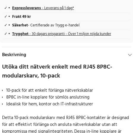
Expressleverans
- Leverans på 1 dag*
Frakt 49 kr
Säkerhet
- Certifierade av Trygg e-handel
Trygghet
- 30 dagars prisgaranti - Över 1 miljon nöjda kunder
Beskrivning
Utöka ditt nätverk enkelt med RJ45 8P8C-
modularskarv, 10-pack
10-pack för att enkelt förlänga nätverkskablar
8P8C in-line kopplare för sömlös anslutning
Idealisk för hem, kontor och IT-infrastrukturer
Detta 10-pack modularskarv med RJ45 8P8C-kontakter är designad
för att effektivt förlänga och ansluta nätverkskablar utan att
kompromissa med signalintegriteten. Dessa in-line kopplare är