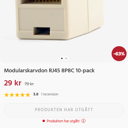
-
63
%
Modularskarvdon RJ45 8P8C 10-pack
29 kr
Nuvarande pris
:
29 kr
Tidigare pris
:
79 kr
79 kr
5.0
1 recension
PRODUKTEN HAR UTGÅTT
Produkten har utgått