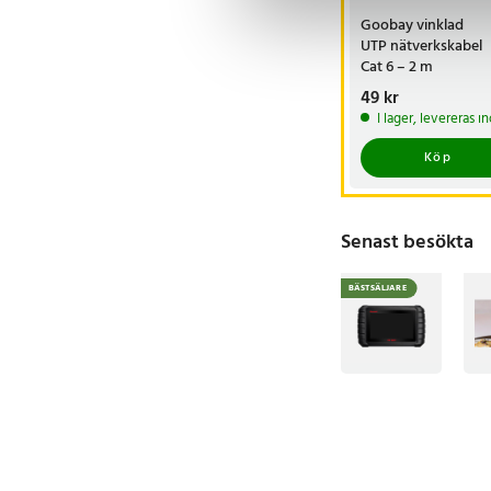
Goobay vinklad
UTP nätverkskabel
Cat 6 – 2 m
Pris
49 kr
:
49 kr
I lager, levereras 
Köp
Senast besökta
BÄSTSÄLJARE