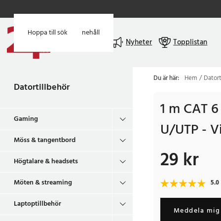
Hoppa till huvudinnehåll
Hoppa till sök
Meny
Nyheter
Topplistan
Du är här:
Hem
Datort
Datortillbehör
1 m CAT 6
Gaming
U/UTP - V
Möss & tangentbord
29 kr
Pris
:
29 kr
Högtalare & headsets
Möten & streaming
5.0
Laptoptillbehör
Meddela mig 