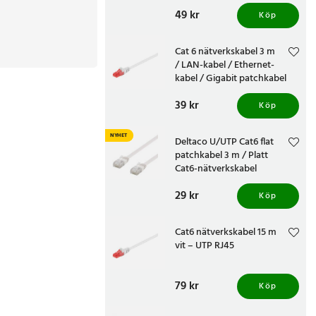
router
Pris
49 kr
:
49 kr
Köp
Cat 6 nätverkskabel 3 m
/ LAN-kabel / Ethernet-
kabel / Gigabit patchkabel
Pris
39 kr
:
39 kr
Köp
NYHET
Deltaco U/UTP Cat6 flat
patchkabel 3 m / Platt
Cat6-nätverkskabel
Pris
29 kr
:
29 kr
Köp
Cat6 nätverkskabel 15 m
vit – UTP RJ45
Pris
79 kr
:
79 kr
Köp