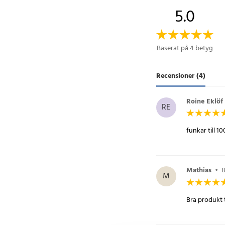
RJ45-kontakter, spär
5.0
slimline dragavlastni
använda och säkerstäl
Baserat på 4 betyg
Specifikation
- Kabeltyp: Patchkab
- Kategori: Cat 6
Recensioner (4)
- Form: Rund
- Längd: 1 m
Roine Eklöf
RE
- Skärmning: U/UTP
- Hastighet: Upp till
- Bandbredd: 250 M
- Färg: Vit
Artikelnummer
:
58515
Mathias
•
8
M
Bra produkt ti