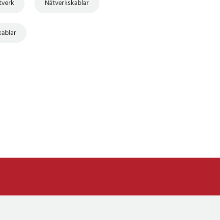
tverk
Nätverkskablar
kablar