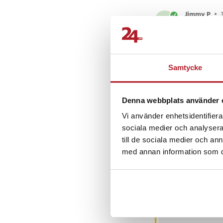
Jimmy P
•
JP
Reece M
•
RM
Samtycke
Denna webbplats använder 
Vi använder enhetsidentifierar
sociala medier och analysera 
Andra köpte o
till de sociala medier och a
med annan information som du 