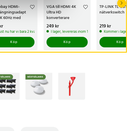
bay HDMI-
VGA till HDMI 4K
TP-LINK TL-SG10
längningsadapt
Ultra HD
nätverkswitch
8K 60Hz med
konverterare
dpläterade
s
kr
:
59 kr
Pris
249 kr
:
249 kr
Pris
219 kr
:
219 kr
takter
ust nu har vi bara 2 kvar av denna produkt
I lager, levereras inom 1-2 vardagar
Kommer i lager 
Köp
Köp
Köp
TSÄLJARE
BÄSTSÄLJARE