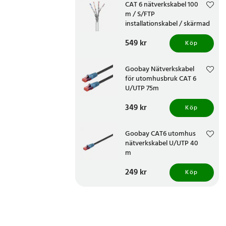
CAT 6 nätverkskabel 100
m / S/FTP
installationskabel / skärmad
LAN-kabel / vit datakabel för
Pris
549 kr
:
549 kr
inomhusbruk
Köp
Goobay Nätverkskabel
för utomhusbruk CAT 6
U/UTP 75m
Pris
349 kr
:
349 kr
Köp
Goobay CAT6 utomhus
nätverkskabel U/UTP 40
m
Pris
249 kr
:
249 kr
Köp