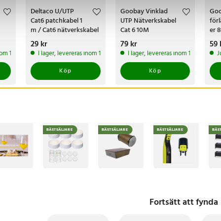
Deltaco U/UTP
Goobay Vinklad
Goo
Cat6 patchkabel 1
UTP Nätverkskabel
för
m / Cat6 nätverkskabel
Cat 6 10M
er 
/ Ethernetkabel RJ45
gul
Pris
29 kr
:
29 kr
Pris
79 kr
:
79 kr
Pri
59 
kon
inom 1-2 vardagar
I lager, levereras inom 1-2 vardagar
I lager, levereras inom 1-2 vardagar
J
Köp
Köp
BÄSTSÄLJARE
BÄSTSÄLJARE
BÄSTSÄLJARE
BÄS
Fortsätt att fynda