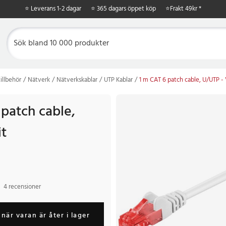
⭐ Leverans 1-2 dagar
⭐ 365 dagars öppet köp
⭐
Frakt 49kr *
illbehör
Nätverk
Nätverkskablar
UTP Kablar
1 m CAT 6 patch cable, U/UTP - 
 patch cable,
it
4 recensioner
när varan är åter i lager