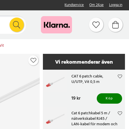
Kundservice
Om 24.se
Logga in
Vit
Vi rekommenderar även
CAT 6 patch cable,
U/UTP, Vit 0,5 m
Pris
19 kr
:
19 kr
Köp
Cat 6 patchkabel 5 m /
nätverkskabel RJ45 /
LAN-kabel för modem och