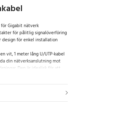
hkabel
för Gigabit nätverk
kter för pålitlig signalöverföring
r design för enkel installation
 en vit, 1 meter lång U/UTP-kabel
dda din nätverksanslutning mot
rningar. Den är idealisk för att
onenter som datorer till switchar
ss oskärmade design säkerställer
 anslutning.
rlitlighet
iva konstruktion och 3μ
garanterar vår Cat 6 patchkabel en
tegritet. Den är utrustad med