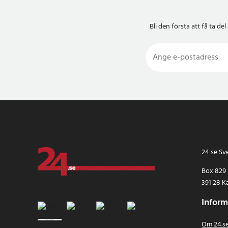
Bli den första att få ta 
24 se Sv
Box 829
391 28 K
Inform
Om 24.s