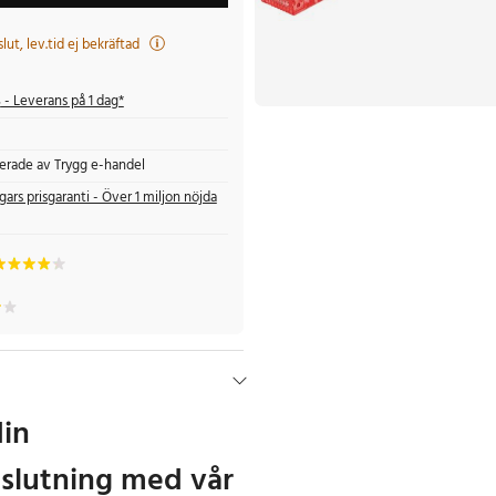
t slut, lev.tid ej bekräftad
s
- Leverans på 1 dag*
fierade av Trygg e-handel
gars prisgaranti - Över 1 miljon nöjda
din
slutning med vår