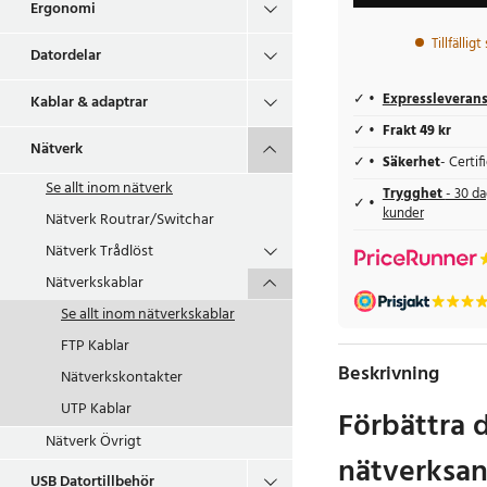
Ergonomi
Tillfällig
Datordelar
Expressleveran
Kablar & adaptrar
Frakt 49 kr
Nätverk
Säkerhet
- Certi
Se allt inom
nätverk
Trygghet
- 30 da
kunder
Nätverk Routrar/Switchar
Nätverk Trådlöst
Nätverkskablar
Se allt inom
nätverkskablar
FTP Kablar
Beskrivning
Nätverkskontakter
UTP Kablar
Förbättra 
Nätverk Övrigt
nätverksan
USB Datortillbehör