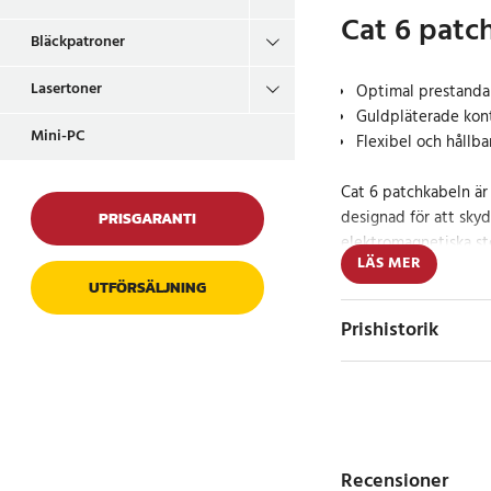
Cat 6 patc
Bläckpatroner
Lasertoner
Optimal prestanda 
Guldpläterade konta
Mini-PC
Flexibel och hållba
Cat 6 patchkabeln är
designad för att sky
PRISGARANTI
elektromagnetiska stö
LÄS MER
ansluta nätverkskomp
UTFÖRSÄLJNING
eller routrar, och de
en pålitlig och stabil
Prishistorik
Kvalitet och tillfö
Med dess högkvalitat
guldpläterade stift, 
exceptionell signalin
Recensioner