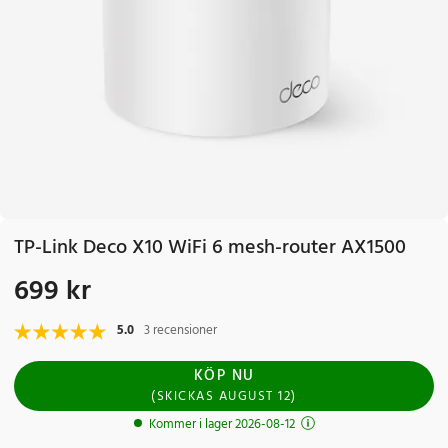
TP-Link Deco X10 WiFi 6 mesh-router AX1500
699 kr
Pris
:
699 kr
5.0
3 recensioner
KÖP NU
(
SKICKAS
AUGUST 12
)
Kommer i lager 2026-08-12