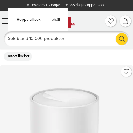
⭐ Leverans 1-2 dagar
⭐ 365 dagars öppet köp
Hoppa till huvudinnehåll
Hoppa till sök
Datortillbehör