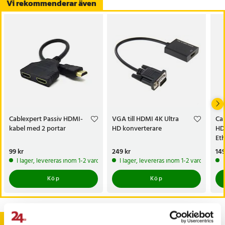
Vi rekommenderar även
Cablexpert Passiv HDMI-
VGA till HDMI 4K Ultra
Ca
kabel med 2 portar
HD konverterare
HD
Et
Pris
99 kr
:
99 kr
Pris
249 kr
:
249 kr
Pri
149
I lager, levereras inom 1-2 vardagar
I lager, levereras inom 1-2 vardagar
Köp
Köp
Andra köpte också