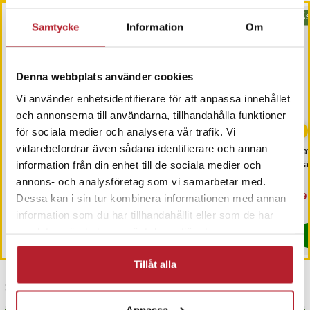
BÄS
Samtycke
Information
Om
Denna webbplats använder cookies
Vi använder enhetsidentifierare för att anpassa innehållet
och annonserna till användarna, tillhandahålla funktioner
-
17
%
för sociala medier och analysera vår trafik. Vi
vidarebefordrar även sådana identifierare och annan
Goobay HDMI-splitter 1
Trådlöst
Bat
till 4 - 4K 30Hz
minitangentbord med
När
information från din enhet till de sociala medier och
Nano-USB, nordisk layout
annons- och analysföretag som vi samarbetar med.
Pris
279 kr
:
279 kr
Nuvarande pris
199 kr
:
Nu
29 
239 kr
Dessa kan i sin tur kombinera informationen med annan
199 kr
Tidigare pris
:
239 kr
29 
I lager, levereras inom 1-2 vardagar
I lager, levereras inom 1-2 vardagar
information som du har tillhandahållit eller som de har
samlat in när du har använt deras tjänster.
Köp
Köp
Tillåt alla
Senast besökta
Anpassa