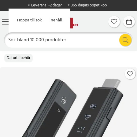
⭐ Leverans 1-2 dagar
⭐ 365 dagars öppet köp
Hoppa till huvudinnehåll
Hoppa till sök
Datortillbehör