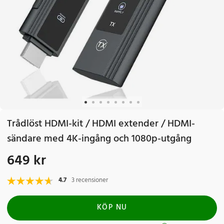
Trådlöst HDMI-kit / HDMI extender / HDMI-
sändare med 4K-ingång och 1080p-utgång
649 kr
Pris
:
649 kr
4.7
3 recensioner
KÖP NU