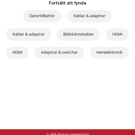
Fortsätt att fynda
Datortillbehör
Kablar & adaptrar
Kablar & adaptrar
Bildskärmskablar
HDMI
HDMI
Adaptrar & switchar
Hemelektronik
⭐ 365 dagars öppet köp
⭐
Frakt 49kr *