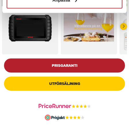
BÄSTSÄLJARE
BÄS
PRISGARANTI
UTFÖRSÄLJNING