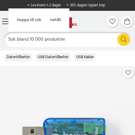
⭐ Leverans 1-2 dagar
⭐ 365 dagars öppet köp
Hoppa till huvudinnehåll
Hoppa till sök
Datortillbehör
USB Datortillbehör
USB Kablar