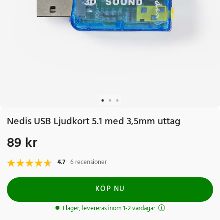
Nedis USB Ljudkort 5.1 med 3,5mm uttag
89 kr
Pris
:
89 kr
4.7
6 recensioner
KÖP NU
I lager, levereras inom 1-2 vardagar