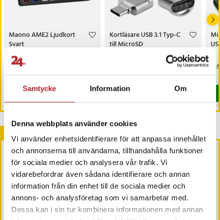
Maono AME2 Ljudkort
Kortläsare USB 3.1 Typ-C
Mi
Svart
till MicroSD
USB
Pris
1 349 kr
:
1 349 kr
Pris
119 kr
:
119 kr
Pri
149
Sista exemplaret
I lager, levereras inom 1-2 vardagar
Samtycke
Information
Om
Köp
Köp
Denna webbplats använder cookies
Andra köpte också
Vi använder enhetsidentifierare för att anpassa innehållet
och annonserna till användarna, tillhandahålla funktioner
för sociala medier och analysera vår trafik. Vi
vidarebefordrar även sådana identifierare och annan
information från din enhet till de sociala medier och
annons- och analysföretag som vi samarbetar med.
Dessa kan i sin tur kombinera informationen med annan