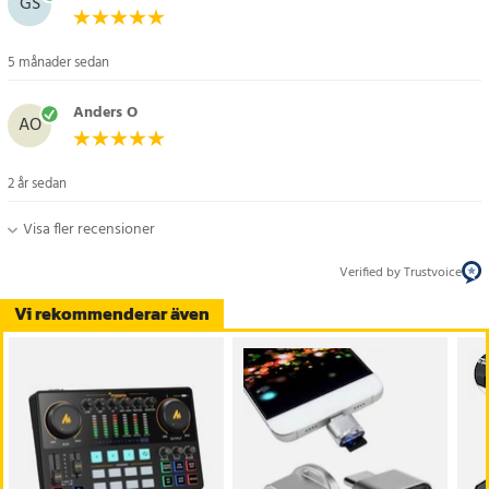
GS
5 månader sedan
Anders O
AO
2 år sedan
Visa fler recensioner
Verified by Trustvoice
Vi rekommenderar även