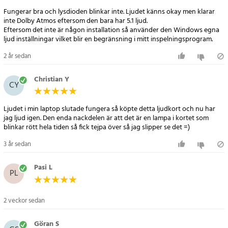
- Funktion: Plug & Play
Fungerar bra och lysdioden blinkar inte. Ljudet känns okay men klarar
inte Dolby Atmos eftersom den bara har 5.1 ljud.
Artikelnummer
:
102084
Eftersom det inte är någon installation så använder den Windows egna
ljud inställningar vilket blir en begränsning i mitt inspelningsprogram.
2 år sedan
Christian Y
CY
Ljudet i min laptop slutade fungera så köpte detta ljudkort och nu har
jag ljud igen. Den enda nackdelen är att det är en lampa i kortet som
blinkar rött hela tiden så fick tejpa över så jag slipper se det =)
3 år sedan
Pasi L
PL
2 veckor sedan
Göran S