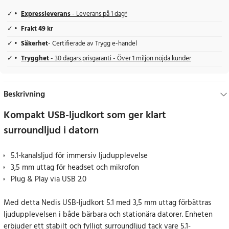
Expressleverans
- Leverans på 1 dag*
Frakt 49 kr
Säkerhet
- Certifierade av Trygg e-handel
Trygghet
- 30 dagars prisgaranti - Över 1 miljon nöjda kunder
Beskrivning
Kompakt USB-ljudkort som ger klart
surroundljud i datorn
5.1-kanalsljud för immersiv ljudupplevelse
3,5 mm uttag för headset och mikrofon
Plug & Play via USB 2.0
Med detta Nedis USB-ljudkort 5.1 med 3,5 mm uttag förbättras
ljudupplevelsen i både bärbara och stationära datorer. Enheten
erbjuder ett stabilt och fylligt surroundljud tack vare 5.1-